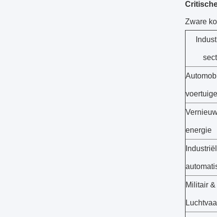
Critisch
Zware ko
Indust
sect
Automob
voertuig
Vernieu
energie
Industrië
automati
Militair &
Luchtvaa