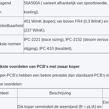
ragend
50A500A ( varieert afhankelijk van spoorbreedte, 
n
koeling).
401 W/mK (koper); ver boven FR4 (0,3 W/mK) en
leidbaarheid
(237 W/mK).
IPC-2221 (trace sizing), IPC-2152 (stroom versu
jkste normen
stijging), IPC-610 (kwaliteit).
jkste voordelen van PCB's met zwaar koper
per-PCB's hebben een betere prestatie dan standaard-PCB's in
ke voordelen:
rdeel
Beschrijving
Een
Dik koper vermindert de weerstand (R = ρL/A) en