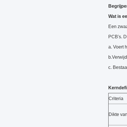
Begrijpe
Wat is e
Een zwaar
PCB's. Dit
a. Voert 
b.Verwijd
c. Bestaa
Kerndefin
Criteria
Dikte va