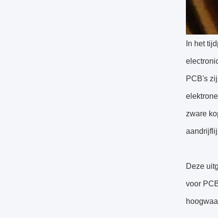
In het ti
electron
PCB's zij
elektron
zware ko
aandrijfl
Deze uitg
voor PCB'
hoogwaar