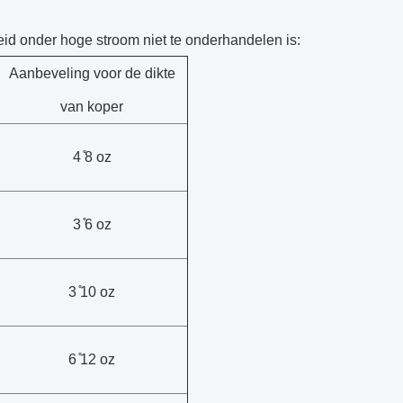
id onder hoge stroom niet te onderhandelen is:
Aanbeveling voor de dikte
van koper
4 ̊8 oz
3 ̊6 oz
3 ̊10 oz
6 ̊12 oz