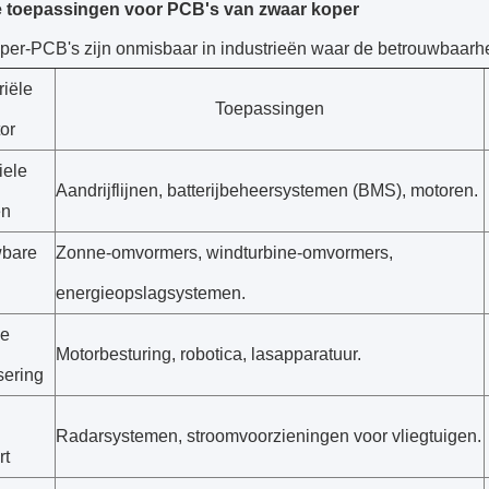
e toepassingen voor PCB's van zwaar koper
per-PCB's zijn onmisbaar in industrieën waar de betrouwbaarhe
riële
Toepassingen
or
iele
Aandrijflijnen, batterijbeheersystemen (BMS), motoren.
en
wbare
Zonne-omvormers, windturbine-omvormers,
energieopslagsystemen.
le
Motorbesturing, robotica, lasapparatuur.
sering
Radarsystemen, stroomvoorzieningen voor vliegtuigen.
rt