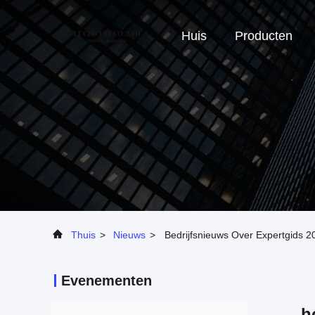
Huis
Producten
Thuis
>
Nieuws
>
Bedrijfsnieuws Over Expertgids 
Evenementen
h