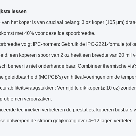
jkste lessen
 van het koper is van cruciaal belang: 3 oz koper (105 μm) dra
komst met 40% voor dezelfde spoorbreedte.
orbreedte volgt IPC-normen: Gebruik de IPC-2221-formule (of 
eld, een koperen spoor van 2 oz heeft een breedte van 20 mil v
sch beheer is niet onderhandelbaar: Combineer thermische via'
he geleidbaarheid (MCPCB's) en hitteafvoeringen om de temper
turabiliteitsvraagstukken: Vermijd te dik koper (≥ 10 oz) zonder 
eproblemen veroorzaken.
ceerde technieken verbeteren de prestaties: koperen busbars v
se ontwerpen de stroom gelijkmatig over 4~12 lagen verdelen.