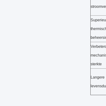
stroomv
Superieu
thermisc
beheersi
Verbeter
mechani
sterkte
Langere
levensdu