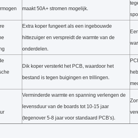
teg
ermogen
maakt 50A+ stromen mogelijk.
spo
re
Extra koper fungeert als een ingebouwde
Een
he
hittezuiger en verspreidt de warmte van de
war
ng
onderdelen.
de
PCB
Dik koper versterkt het PCB, waardoor het
sche
heb
bestand is tegen buigingen en trillingen.
mec
Verminderde warmte en spanning verlengen de
Zon
levensduur van de boards tot 10-15 jaar
ur
ver
(tegenover 5-8 jaar voor standaard PCB's).