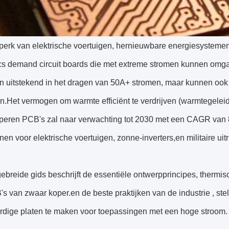
jdperk van elektrische voertuigen, hernieuwbare energiesysteme
ics demand circuit boards die met extreme stromen kunnen omga
n uitstekend in het dragen van 50A+ stromen, maar kunnen ook 
en.Het vermogen om warmte efficiënt te verdrijven (warmtegele
peren PCB's zal naar verwachting tot 2030 met een CAGR van 
ijnen voor elektrische voertuigen, zonne-inverters,en militaire uitr
ebreide gids beschrijft de essentiële ontwerpprincipes, therm
s van zwaar koper.en de beste praktijken van de industrie , stel
dige platen te maken voor toepassingen met een hoge stroom.