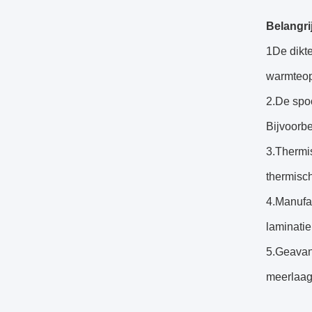
Belangri
1De dikte
warmteop
2.De spo
Bijvoorbe
3.Thermi
thermisc
4.Manufac
laminati
5.Geavan
meerlaag