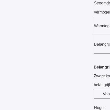
Stroomd
vermoge
Warmtege
Belangri
Belangri
Zware ko
belangrij
Voo
Hoger