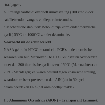
straaljagers.
b. Stralingshardheid: overleeft ruimtestraling (100 krad) voor
satellietzendontvangers en diepe ruimtesondes.
c.Mechanische stabiliteit: Behoudt zijn vorm onder thermische
cycli (-55°C tot 1000°C) zonder delaminatie.
Voorbeeld uit de echte wereld
NASA gebruikt HTCC-keramische PCB's in de thermische
sensoren van hun Marsrover. De HTCC-substraten overleefden
meer dan 200 thermische cycli tussen -150°C (Marsnachten) en
20°C (Marsdagen) en waren bestand tegen kosmische straling,
waardoor ze beter presteerden dan AlN (dat in 50 cycli
delamineerde) en FR4 (dat onmiddellijk faalde).
1.5 Aluminium Oxynitride (AlON) – Transparant keramiek