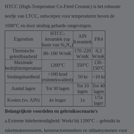
HTCC (High-Temperature Co-Fired Ceramic) is het robuuste
neefje van LTCC, ontworpen voor temperaturen boven de
1000°C en door straling geharde omgevingen.
HTCC-
AlN
Eigendom
keramiek (op
FR4
Keramiek
basis van Si₃N₄)
Thermische
170–220
0,3
80–100 W/mK
geleidbaarheid
W/mK
W/mK
Maximale
130–
1200°C
350°C
bedrijfstemperatuur
150°C
>100 krad
Stralingshardheid
50 kr
<10 kr
(ruimtekwaliteit)
Tot 10
Tot 40
Aantal lagen
Tot 30 lagen
lagen
lagen
1/5x
Kosten (vs. AlN)
4x hoger
1x
lager
Belangrijkste voordelen en gebruiksscenario's
a.Extreme hittebestendigheid: Werkt bij 1200°C – gebruikt in
raketmotorsensoren, kernreactormonitors en uitlaatsystemen voor