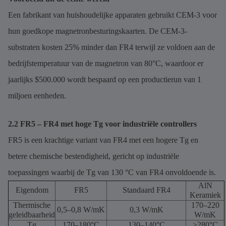
Een fabrikant van huishoudelijke apparaten gebruikt CEM-3 voor
hun goedkope magnetronbesturingskaarten. De CEM-3-
substraten kosten 25% minder dan FR4 terwijl ze voldoen aan de
bedrijfstemperatuur van de magnetron van 80°C, waardoor er
jaarlijks $500.000 wordt bespaard op een productierun van 1
miljoen eenheden.
2.2 FR5 – FR4 met hoge Tg voor industriële controllers
FR5 is een krachtige variant van FR4 met een hogere Tg en
betere chemische bestendigheid, gericht op industriële
toepassingen waarbij de Tg van 130 °C van FR4 onvoldoende is.
AlN
Eigendom
FR5
Standaard FR4
Keramiek
Thermische
170–220
0,5–0,8 W/mK
0,3 W/mK
geleidbaarheid
W/mK
Tg
170–180°C
130–140°C
>280°C