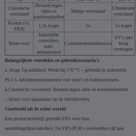
Bestand tegen
Chemische
Uitstekende
oliën en
Matige weerstand
weerstand
weerstand
koelvloeistoffen
Kosten (vs.
1,3x hoger
1x
5x hoger
FR4)
Industriële
EV's met
controllers,
Beste voor
Consumentenelektronica
hoog
auto-
vermogen
infotainment
Belangrijkste voordelen en gebruiksscenario's
a. Hoge Tg-stabiliteit: Werkt bij 170 °C – gebruikt in industriële
PLC's, infotainmentsystemen voor auto's en buitensensoren.
b.Chemische weerstand: Bestand tegen oliën en koelvloeistoffen
– ideaal voor apparatuur op de fabrieksvloer.
Voorbeeld uit de echte wereld
Een productiebedrijf gebruikt FR5 voor hun
assemblagelijncontrollers. De FR5-PCB's overleefden vijf jaar