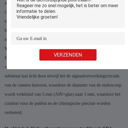
a.Transparantie + elektronica: integreert LED's, fotodetectoren en
circuits op één transparant substraat, gebruikt in medische
endoscopen, militaire nachtkijkers en optische sensoren.
b. Krasbestendigheid: harder dan glas (Mohs-hardheid 8,5) voor
robuuste optische apparaten.
Voorbeeld uit de echte wereld
VERZENDEN
Een bedrijf in medische apparatuur gebruikt keramische PCB's
van AlON in hun arthroscopische camera's. Het transparante
substraat laat licht door terwijl het de signaalverwerkingscircuits
van de camera huisvest, waardoor de diameter van de endoscoop
wordt verkleind van 5 mm (AlN+glas) naar 3 mm, waardoor het
comfort voor de patiënt en de chirurgische precisie worden
verbeterd.