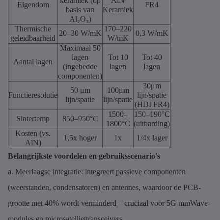
keramiek (op
AlN
Eigendom
FR4
basis van
Keramiek
Al₂O₃)
Thermische
170–220
20–30 W/mK
0,3 W/mK
geleidbaarheid
W/mK
Maximaal 50
lagen
Tot 10
Tot 40
Aantal lagen
(ingebedde
lagen
lagen
componenten)
30μm
50 μm
100μm
Functieresolutie
lijn/spatie
lijn/spatie
lijn/spatie
(HDI FR4)
1500–
150–190°C
Sintertemp
850–950°C
1800°C
(uitharding)
Kosten (vs.
1,5x hoger
1x
1/4x lager
AlN)
Belangrijkste voordelen en gebruiksscenario's
a. Meerlaagse integratie: integreert passieve componenten
(weerstanden, condensatoren) en antennes, waardoor de PCB-
grootte met 40% wordt verminderd – cruciaal voor 5G mmWave-
modules en microsatelliettransceivers.