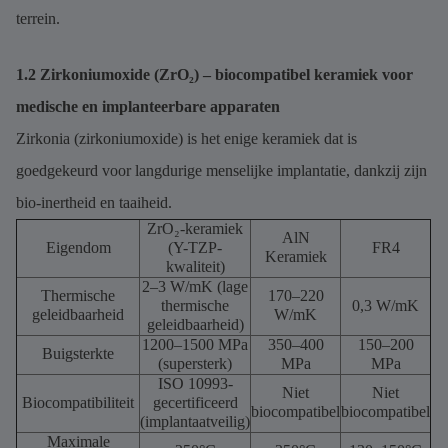
terrein.
1.2 Zirkoniumoxide (ZrO₂) – biocompatibel keramiek voor
medische en implanteerbare apparaten
Zirkonia (zirkoniumoxide) is het enige keramiek dat is
goedgekeurd voor langdurige menselijke implantatie, dankzij zijn
bio-inertheid en taaiheid.
ZrO₂-keramiek
AlN
Eigendom
(Y-TZP-
FR4
Keramiek
kwaliteit)
2–3 W/mK (lage
Thermische
170–220
thermische
0,3 W/mK
geleidbaarheid
W/mK
geleidbaarheid)
1200–1500 MPa
350–400
150–200
Buigsterkte
(supersterk)
MPa
MPa
ISO 10993-
Niet
Niet
Biocompatibiliteit
gecertificeerd
biocompatibel
biocompatibel
(implantaatveilig)
Maximale