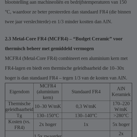
blootstelling aan machineoliën en bedrijfstemperaturen van 150
°C, waardoor ze beter presteerden dan standaard FR4 (die binnen
twee jaar verslechterde) en 1/3 minder kostten dan AlN.
2.3 Metal-Core FR4 (MCFR4) – “Budget Ceramic” voor
thermisch beheer met gemiddeld vermogen
MCFR4 (Metal-Core FR4) combineert een aluminium kern met
FR4-lagen en biedt een thermische geleidbaarheid die 10–30x
hoger is dan standaard FR4 – tegen 1/3 van de kosten van AlN.
MCFR4
AlN
Eigendom
(aluminium
Standaard FR4
Keramiek
kern)
Thermische
170–220
10–30 W/mK
0,3 W/mK
geleidbaarheid
W/mK
Tg
130–150°C
130–140°C
>280°C
Kosten (vs.
2x hoger
1x
5x hoger
FR4)
2x
1,5x zwaarder