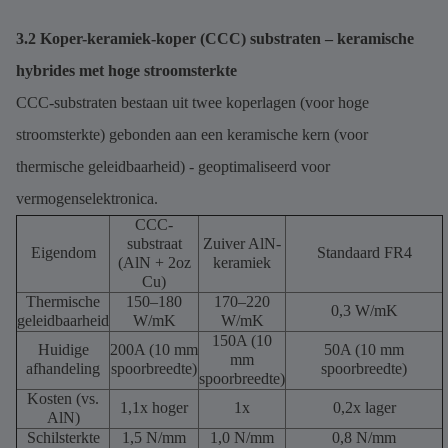
3.2 Koper-keramiek-koper (CCC) substraten – keramische
hybrides met hoge stroomsterkte
CCC-substraten bestaan ​​uit twee koperlagen (voor hoge
stroomsterkte) gebonden aan een keramische kern (voor
thermische geleidbaarheid) - geoptimaliseerd voor
vermogenselektronica.
CCC-
substraat
Zuiver AlN-
Eigendom
Standaard FR4
(AlN + 2oz
keramiek
Cu)
Thermische
150–180
170–220
0,3 W/mK
geleidbaarheid
W/mK
W/mK
150A (10
Huidige
200A (10 mm
50A (10 mm
mm
afhandeling
spoorbreedte)
spoorbreedte)
spoorbreedte)
Kosten (vs.
1,1x hoger
1x
0,2x lager
AlN)
Schilsterkte
1,5 N/mm
1,0 N/mm
0,8 N/mm