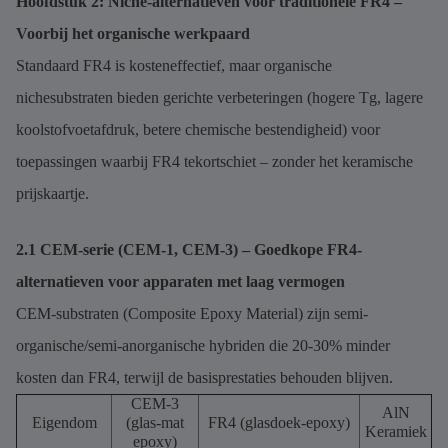
Hoofdstuk 2: Niche-alternatieven voor traditionele FR4 –
Voorbij het organische werkpaard
Standaard FR4 is kosteneffectief, maar organische
nichesubstraten bieden gerichte verbeteringen (hogere Tg, lagere
koolstofvoetafdruk, betere chemische bestendigheid) voor
toepassingen waarbij FR4 tekortschiet – zonder het keramische
prijskaartje.
2.1 CEM-serie (CEM-1, CEM-3) – Goedkope FR4-
alternatieven voor apparaten met laag vermogen
CEM-substraten (Composite Epoxy Material) zijn semi-
organische/semi-anorganische hybriden die 20-30% minder
kosten dan FR4, terwijl de basisprestaties behouden blijven.
CEM-3
AlN
Eigendom
(glas-mat
FR4 (glasdoek-epoxy)
Keramiek
epoxy)