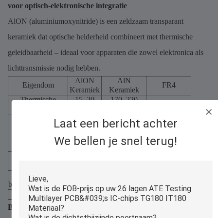
voor optisch-elektronische integratie
AlON (aluminiumoxynitride) is een zeldzaam transparant
keramiek dat optische helderheid combineert met thermische
geleidbaarheid – ideaal voor apparaten die zowel elektronica als
lichttransmissie nodig hebben.
AlON
AlN
Eigendom
FR4
Keramiek
Keramiek
Thermische
15–20
170–220
0,3 W/mK
geleidbaarheid
W/mK
W/mK
80–85%
Laat een bericht achter
(golflengte
Transparantie
Ondoorzichtig
Ondoorzichtig
200–2000
We bellen je snel terug!
nm)
400–500
Buigsterkte
350–400 MPa
150–200 MPa
MPa
Maximale
1000°C
350°C
130–150°C
bedrijfstemperatuur
Kosten (vs. AlN)
5x hoger
1x
1/5x lager
Belangrijkste voordelen en gebruiksscenario's