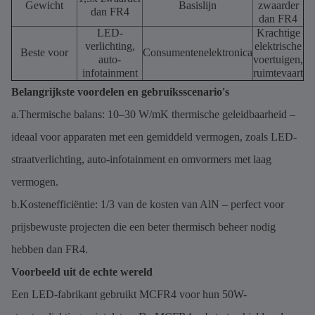
Gewicht
Basislijn
zwaarder
dan FR4
dan FR4
LED-
Krachtige
verlichting,
elektrische
Beste voor
Consumentenelektronica
auto-
voertuigen,
infotainment
ruimtevaart
Belangrijkste voordelen en gebruiksscenario's
a.Thermische balans: 10–30 W/mK thermische geleidbaarheid –
ideaal voor apparaten met een gemiddeld vermogen, zoals LED-
straatverlichting, auto-infotainment en omvormers met laag
vermogen.
b.Kostenefficiëntie: 1/3 van de kosten van AlN – perfect voor
prijsbewuste projecten die een beter thermisch beheer nodig
hebben dan FR4.
Voorbeeld uit de echte wereld
Een LED-fabrikant gebruikt MCFR4 voor hun 50W-