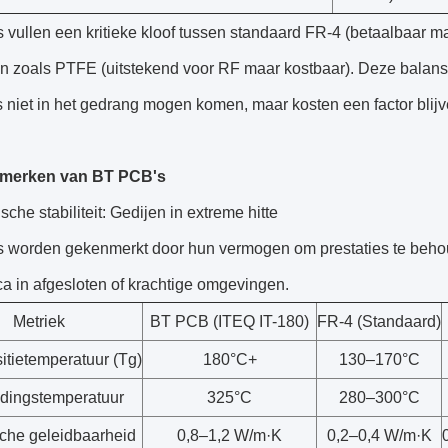
vullen een kritieke kloof tussen standaard FR-4 (betaalbaar ma
en zoals PTFE (uitstekend voor RF maar kostbaar). Deze balans
s niet in het gedrang mogen komen, maar kosten een factor blijv
merken van BT PCB's
sche stabiliteit: Gedijen in extreme hitte
 worden gekenmerkt door hun vermogen om prestaties te behou
ca in afgesloten of krachtige omgevingen.
Metriek
BT PCB (ITEQ IT-180)
FR-4 (Standaard)
itietemperatuur (Tg)
180°C+
130–170°C
dingstemperatuur
325°C
280–300°C
che geleidbaarheid
0,8–1,2 W/m·K
0,2–0,4 W/m·K