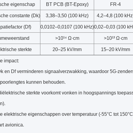
ische eigenschap
BT PCB (BT-Epoxy)
FR-4
sche constante (Dk)
3,38–3,50 (100 kHz)
4,2–4,8 (100 kHz
patiefactor (Df)
0,0102–0,0107 (100 kHz)
0,02–0,03 (100 kH
umeweerstand
>10¹⁴ Ω·cm
>10¹³ Ω·cm
ktrische sterkte
20–25 kV/mm
15–20 kV/mm
e impact:
Dk en Df verminderen signaalverzwakking, waardoor 5G-zender
spoorlengtes kunnen behouden.
iëlektrische sterkte voorkomt vonken in hoogspannings toepass
n).
le elektrische eigenschappen over temperatuur (-55°C tot 150°C)
rt avionica.