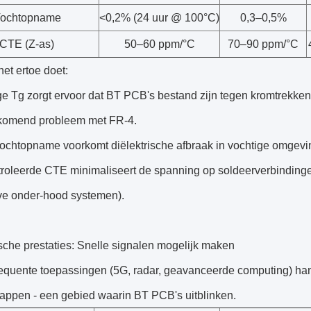
ochtopname
<0,2% (24 uur @ 100°C)
0,3–0,5%
CTE (Z-as)
50–60 ppm/°C
70–90 ppm/°C
et ertoe doet:
e Tg zorgt ervoor dat BT PCB's bestand zijn tegen kromtrekken 
komend probleem met FR-4.
ochtopname voorkomt diëlektrische afbraak in vochtige omgevin
roleerde CTE minimaliseert de spanning op soldeerverbindingen 
ve onder-hood systemen).
ische prestaties: Snelle signalen mogelijk maken
equente toepassingen (5G, radar, geavanceerde computing) hangt 
appen - een gebied waarin BT PCB's uitblinken.