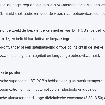
s tot de hoge frequentie-eisen van 5G-basisstations. Met een 
B-markt snel, gedreven door de vraag naar betrouwbare compo
 onderzoekt de bepalende kenmerken van BT PCB's, vergelijkt h
imide, en belicht hun kritische toepassingen in telecommunicati
-ontvanger of een satellietlading ontwerpt, inzicht in de sterke
zaamheid, signaalintegriteit en langdurige betrouwbaarheid.
jkste punten
sche superioriteit: BT PCB's hebben een glastransitietemperat
egen extreme hitte in automotive en industriële omgevingen.
ische uitmuntendheid: Lage diëlektrische constante (3,38–3,50)