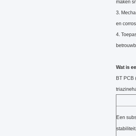
maken sn
3. Mecha
en corros
4. Toepa
betrouwba
Wat is 
BT PCB (B
triazine
Een subs
stabilite