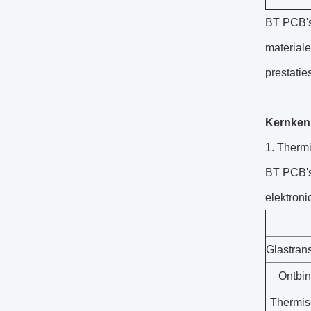
BT PCB's 
material
prestatie
Kernken
1. Thermi
BT PCB's
elektroni
Glastrans
Ontbin
Thermis