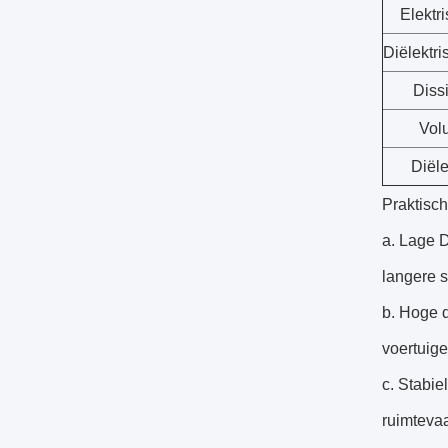
Elektr
Diëlektri
Dissi
Vol
Diële
Praktisch
a. Lage 
langere 
b. Hoge d
voertuige
c. Stabie
ruimtevaa