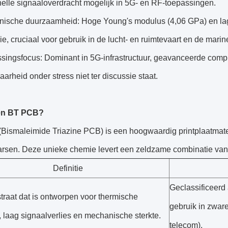
elle signaaloverdracht mogelijk in 5G- en RF-toepassingen.
nische duurzaamheid: Hoge Young's modulus (4,06 GPa) en lage
ie, cruciaal voor gebruik in de lucht- en ruimtevaart en de marin
ssingsfocus: Dominant in 5G-infrastructuur, geavanceerde comp
arheid onder stress niet ter discussie staat.
een BT PCB?
ismaleimide Triazine PCB) is een hoogwaardig printplaatmateri
harsen. Deze unieke chemie levert een zeldzame combinatie va
Definitie
Geclassificeerd
traat dat is ontworpen voor thermische
gebruik in zware
it, laag signaalverlies en mechanische sterkte.
telecom).