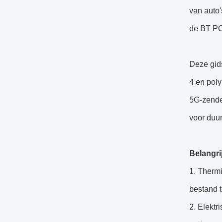
van auto'
de BT PC
Deze gids
4 en poly
5G-zender
voor duur
Belangri
1. Thermi
bestand t
2. Elektr