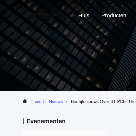
Huis
Producten
Thuis
>
Nieuws
>
Bedrijfsnieuws Over BT PCB: Ther
Evenementen