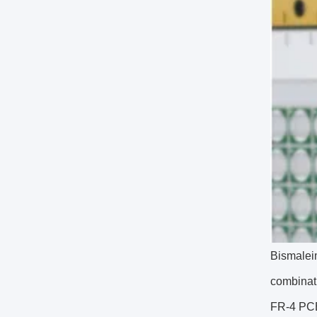
Bismalei
combinati
FR-4 PCB