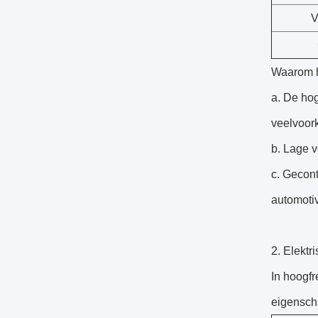
V
Waarom h
a. De hog
veelvoor
b. Lage v
c. Gecont
automoti
2. Elektr
In hoogfr
eigensch