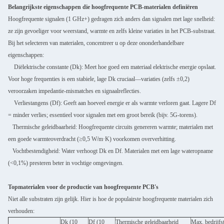
Belangrijkste eigenschappen die hoogfrequente PCB-materialen definiëren
Hoogfrequente signalen (1 GHz+) gedragen zich anders dan signalen met lage snelheid:
ze zijn gevoeliger voor weerstand, warmte en zelfs kleine variaties in het PCB-substraat.
Bij het selecteren van materialen, concentreer u op deze ononderhandelbare
eigenschappen:
Diëlektrische constante (Dk): Meet hoe goed een materiaal elektrische energie opslaat.
Voor hoge frequenties is een stabiele, lage Dk cruciaal—variaties (zelfs ±0,2)
veroorzaken impedantie-mismatches en signaalreflecties.
Verliestangens (Df): Geeft aan hoeveel energie er als warmte verloren gaat. Lagere Df
= minder verlies; essentieel voor signalen met een groot bereik (bijv. 5G-torens).
Thermische geleidbaarheid: Hoogfrequente circuits genereren warmte; materialen met
een goede warmteoverdracht (≥0,5 W/m·K) voorkomen oververhitting.
Vochtbestendigheid: Water verhoogt Dk en Df. Materialen met een lage wateropname
(<0,1%) presteren beter in vochtige omgevingen.
Topmaterialen voor de productie van hoogfrequente PCB's
Niet alle substraten zijn gelijk. Hier is hoe de populairste hoogfrequente materialen zich
verhouden:
Dk (10
Df (10
Thermische geleidbaarheid
Max. bedrijfs