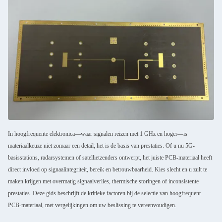
In hoogfrequente elektronica—waar signalen reizen met 1 GHz en hoger—is
materiaalkeuze niet zomaar een detail; het is de basis van prestaties. Of u nu 5G-
basisstations, radarsystemen of satellietzenders ontwerpt, het juiste PCB-materiaal heeft
direct invloed op signaalintegriteit, bereik en betrouwbaarheid. Kies slecht en u zult te
maken krijgen met overmatig signaalverlies, thermische storingen of inconsistente
prestaties. Deze gids beschrijft de kritieke factoren bij de selectie van hoogfrequent
PCB-materiaal, met vergelijkingen om uw beslissing te vereenvoudigen.