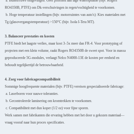
a. Buiten/ruwe omgevingen: Geef prioriteit aan lage wateropname (bijv. Rogers
RO4350B, PTFE) om Dk-verschuivingen in regen/vochtigheid te voorkomen.
b. Hoge temperatuur instellingen (bijv. motorruimtes van auto's): Kies materialen met
Tg (glasovergangstemperatuur) >150°C (bijv. Isola I-Tera MT).
3. Balanceer prestaties en kosten
PTFE biedt het laagste verlies, maar kost 3–5x meer dan FR-4. Voor prototyping of
projecten met een klein volume, raakt Rogers RO4350B de sweet spot. Voor in massa
geproduceerde 5G-modules, verlaagt Nelco N4000-13E de kosten per eenheid en
behoudt tegelijkertijd de betrouwbaarheid.
4. Zorg voor fabricagecompatibiliteit
Sommige hoogfrequente materialen (bijv. PTFE) vereisen gespecialiseerde fabricage:
a. Laserboren voor nauwe toleranties.
b. Gecontroleerde laminering om kromtrekken te voorkomen.
c. Compatibiliteit met dun koper (1/2 oz) voor fijne sporen.
Werk samen met fabrikanten die ervaring hebben met het door u gekozen materiaal—
vraag vooraf naar hun proces specificaties.