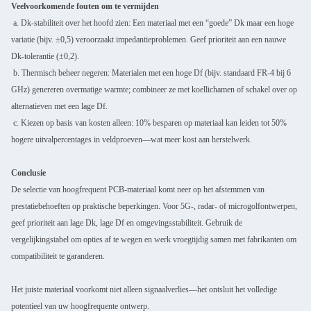
Veelvoorkomende fouten om te vermijden
a. Dk-stabiliteit over het hoofd zien: Een materiaal met een “goede” Dk maar een hoge
variatie (bijv. ±0,5) veroorzaakt impedantieproblemen. Geef prioriteit aan een nauwe
Dk-tolerantie (±0,2).
b. Thermisch beheer negeren: Materialen met een hoge Df (bijv. standaard FR-4 bij 6
GHz) genereren overmatige warmte; combineer ze met koellichamen of schakel over op
alternatieven met een lage Df.
c. Kiezen op basis van kosten alleen: 10% besparen op materiaal kan leiden tot 50%
hogere uitvalpercentages in veldproeven—wat meer kost aan herstelwerk.
Conclusie
De selectie van hoogfrequent PCB-materiaal komt neer op het afstemmen van
prestatiebehoeften op praktische beperkingen. Voor 5G-, radar- of microgolfontwerpen,
geef prioriteit aan lage Dk, lage Df en omgevingsstabiliteit. Gebruik de
vergelijkingstabel om opties af te wegen en werk vroegtijdig samen met fabrikanten om
compatibiliteit te garanderen.
Het juiste materiaal voorkomt niet alleen signaalverlies—het ontsluit het volledige
potentieel van uw hoogfrequente ontwerp.