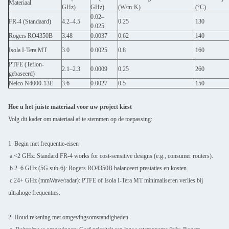
Materiaal
GHz)
GHz)
(W/m·K)
(°C)
0.02–
FR-4 (Standaard)
4.2–4.5
0.25
130
0.025
Rogers RO4350B
3.48
0.0037
0.62
140
Isola I-Tera MT
3.0
0.0025
0.8
160
PTFE (Teflon-
2.1–2.3
0.0009
0.25
260
gebaseerd)
Nelco N4000-13E
3.6
0.0027
0.5
150
Hoe u het juiste materiaal voor uw project kiest
Volg dit kader om materiaal af te stemmen op de toepassing:
1. Begin met frequentie-eisen
a.<2 GHz: Standard FR-4 works for cost-sensitive designs (e.g., consumer routers).
b.2–6 GHz (5G sub-6): Rogers RO4350B balanceert prestaties en kosten.
c.24+ GHz (mmWave/radar): PTFE of Isola I-Tera MT minimaliseren verlies bij
ultrahoge frequenties.
2. Houd rekening met omgevingsomstandigheden