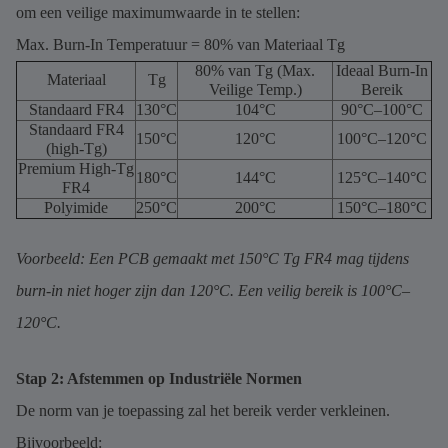
om een veilige maximumwaarde in te stellen:
Max. Burn-In Temperatuur = 80% van Materiaal Tg
80% van Tg (Max.
Ideaal Burn-In
Materiaal
Tg
Veilige Temp.)
Bereik
Standaard FR4
130°C
104°C
90°C–100°C
Standaard FR4
150°C
120°C
100°C–120°C
(high-Tg)
Premium High-Tg
180°C
144°C
125°C–140°C
FR4
Polyimide
250°C
200°C
150°C–180°C
Voorbeeld: Een PCB gemaakt met 150°C Tg FR4 mag tijdens
burn-in niet hoger zijn dan 120°C. Een veilig bereik is 100°C–
120°C.
Stap 2: Afstemmen op Industriële Normen
De norm van je toepassing zal het bereik verder verkleinen.
Bijvoorbeeld: