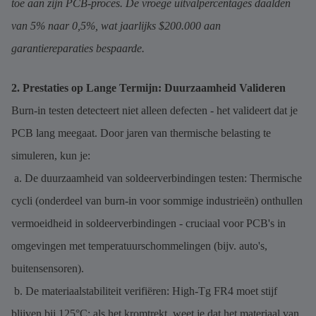
toe aan zijn PCB-proces. De vroege uitvalpercentages daalden
van 5% naar 0,5%, wat jaarlijks $200.000 aan
garantiereparaties bespaarde.
2. Prestaties op Lange Termijn: Duurzaamheid Valideren
Burn-in testen detecteert niet alleen defecten - het valideert dat je
PCB lang meegaat. Door jaren van thermische belasting te
simuleren, kun je:
a. De duurzaamheid van soldeerverbindingen testen: Thermische
cycli (onderdeel van burn-in voor sommige industrieën) onthullen
vermoeidheid in soldeerverbindingen - cruciaal voor PCB's in
omgevingen met temperatuurschommelingen (bijv. auto's,
buitensensoren).
b. De materiaalstabiliteit verifiëren: High-Tg FR4 moet stijf
blijven bij 125°C; als het kromtrekt, weet je dat het materiaal van