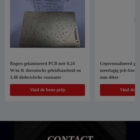
Rogers gelamineerd PCB met 0,24
Gepersonaliseerd gr
W/m-K thermische geleidbaarheid en
meerlagig pcb-bord m
3,48 dielectrische constante
mm dikte
Vind de beste prijs
Vind de be
CONTACT