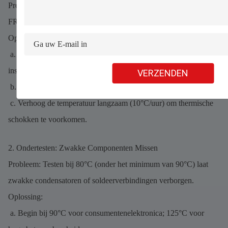
Probleem: Testen bij 160°C (boven de 150°C Tg van high-Tg
FR4) veroorzaakt delaminatie of kromtrekken.
Oplossing:
a. Controleer altijd de materiaal Tg voordat je de temperatuur
instelt.
VERZENDEN
b. Gebruik de 80% Tg-regel (max. temp. = 0,8 × Tg).
c. Verhoog de temperatuur langzaam (10°C/uur) om thermische
schokken te voorkomen.
2. Ondertesten: Zwakke Componenten Missen
Probleem: Testen bij 80°C (onder het minimum van 90°C) laat
zwakke condensatoren of soldeerverbindingen verborgen.
Oplossing:
a. Begin bij 90°C voor consumentenelektronica; 125°C voor