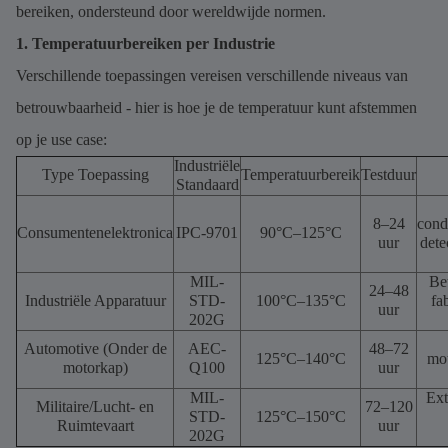
bereiken, ondersteund door wereldwijde normen.
1. Temperatuurbereiken per Industrie
Verschillende toepassingen vereisen verschillende niveaus van
betrouwbaarheid - hier is hoe je de temperatuur kunt afstemmen
op je use case:
Industriële
Type Toepassing
Temperatuurbereik
Testduur
Standaard
8–24
cond
Consumentenelektronica
IPC-9701
90°C–125°C
uur
dete
MIL-
Be
24–48
Industriële Apparatuur
STD-
100°C–135°C
fa
uur
202G
Automotive (Onder de
AEC-
48–72
125°C–140°C
mot
motorkap)
Q100
uur
MIL-
Ext
Militaire/Lucht- en
72–120
STD-
125°C–150°C
Ruimtevaart
uur
202G