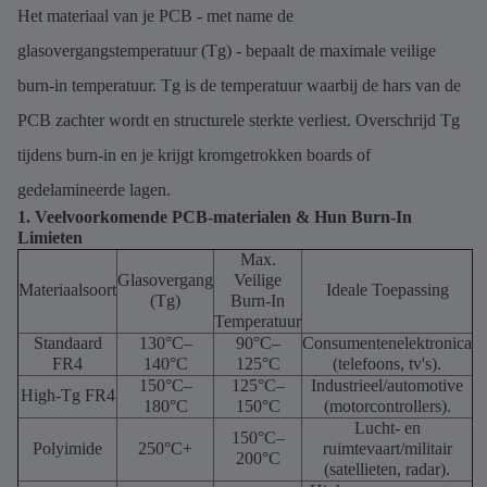
Het materiaal van je PCB - met name de
glasovergangstemperatuur (Tg) - bepaalt de maximale veilige
burn-in temperatuur. Tg is de temperatuur waarbij de hars van de
PCB zachter wordt en structurele sterkte verliest. Overschrijd Tg
tijdens burn-in en je krijgt kromgetrokken boards of
gedelamineerde lagen.
1. Veelvoorkomende PCB-materialen & Hun Burn-In
Limieten
Max.
Glasovergang
Veilige
Materiaalsoort
Ideale Toepassing
(Tg)
Burn-In
Temperatuur
Standaard
130°C–
90°C–
Consumentenelektronica
FR4
140°C
125°C
(telefoons, tv's).
150°C–
125°C–
Industrieel/automotive
High-Tg FR4
180°C
150°C
(motorcontrollers).
Lucht- en
150°C–
Polyimide
250°C+
ruimtevaart/militair
200°C
(satellieten, radar).