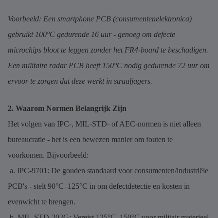
Voorbeeld: Een smartphone PCB (consumentenelektronica)
gebruikt 100°C gedurende 16 uur - genoeg om defecte
microchips bloot te leggen zonder het FR4-board te beschadigen.
Een militaire radar PCB heeft 150°C nodig gedurende 72 uur om
ervoor te zorgen dat deze werkt in straaljagers.
2. Waarom Normen Belangrijk Zijn
Het volgen van IPC-, MIL-STD- of AEC-normen is niet alleen
bureaucratie - het is een bewezen manier om fouten te
voorkomen. Bijvoorbeeld:
a. IPC-9701: De gouden standaard voor consumenten/industriële
PCB's - stelt 90°C–125°C in om defectdetectie en kosten in
evenwicht te brengen.
b. MIL-STD-202G: Vereist 125°C–150°C voor militair materieel