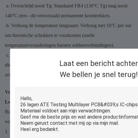
a. Overschrijd nooit Tg: Standaard FR4 (130°C Tg) mag nooit
140°C zien - dit veroorzaakt permanente kromtrekken.
b. Verhoog de temperatuur langzaam: Verhoog met 10°C per uur
om thermische schokken te voorkomen (snelle
temperatuurveranderingen barsten soldeerverbindingen).
c. Volg de specificaties van de componenten: Een condensator
Laat een bericht achter
die is beoordeeld voor 125°C mag niet worden getest bij 150°C -
We bellen je snel terug!
zelfs als het PCB-materiaal het aankan.
Veelvoorkomende Burn-In Uitdagingen & Hoe Ze Op Te
Lossen
Burn-in testen heeft valkuilen - maar ze zijn gemakkelijk te
vermijden met de juiste planning.
1. Overbelasting: Goede PCB's Beschadigen