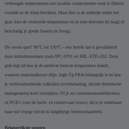
verhoogde temperaturen om zwakke componenten eruit te filteren
voordat ze de klant bereiken. Maar hier is de addertje onder het
gras: kies de verkeerde temperatuur en je mist defecten (te laag) of
beschadig je goede boards (te hoog).
De sweet spot? 90°C tot 150°C - een bereik dat is gevalideerd
door industrienormen zoals IPC-9701 en MIL-STD-202. Deze
gids legt uit hoe je de perfecte burn-in temperatuur instelt,
waarom materiaalkeuze (bijv. high-Tg FR4) belangrijk is en hoe
je veelvoorkomende valkuilen (overbelasting, slechte thermische
management) kunt vermijden. Of je nu consumentenelektronica
of PCB's voor de lucht- en ruimtevaart bouwt, dit is je routekaart
naar nul vroege uitval en langdurige betrouwbaarheid.
Belangrijkste punten