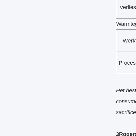
Verlie
Warmteg
Werk
Procesc
Het bes
consumen
sacrific
3Rogers