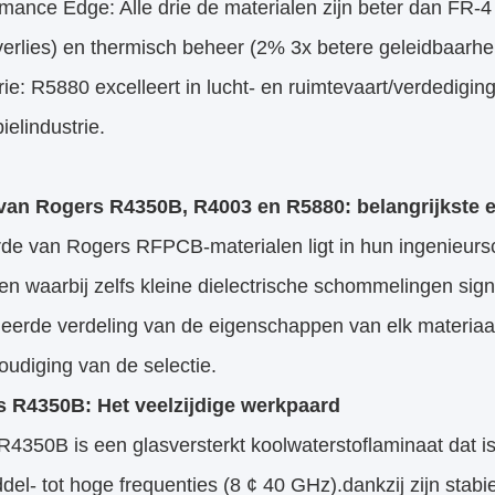
mance Edge: Alle drie de materialen zijn beter dan FR-4
erlies) en thermisch beheer (2% 3x betere geleidbaarhei
rie: R5880 excelleert in lucht- en ruimtevaart/verdedig
elindustrie.
van Rogers R4350B, R4003 en R5880: belangrijkste
e van Rogers RFPCB-materialen ligt in hun ingenieursco
n waarbij zelfs kleine dielectrische schommelingen sign
leerde verdeling van de eigenschappen van elk materiaal
udiging van de selectie.
 R4350B: Het veelzijdige werkpaard
4350B is een glasversterkt koolwaterstoflaminaat dat i
del- tot hoge frequenties (8 ¢ 40 GHz).dankzij zijn stabie