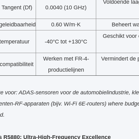
Voldoende laag
s Tangent (Df)
0.0040 (10 GHz)
eleidbaarheid
0.60 W/m·K
Beheert wa
Geschikt voor
temperatuur
-40°C tot +130°C
Werken met FR-4-
Vermindert de 
ompatibiliteit
productielijnen
te voor: ADAS-sensoren voor de automobielindustrie, kl
ten-RF-apparaten (bijv. Wi-Fi 6E-routers) where budget 
ed.
 R5880: Ultra-High-Frequency Excellence