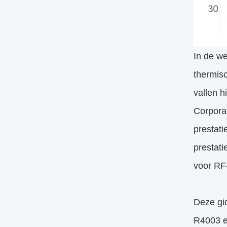
In de we
thermis
vallen h
Corporat
prestati
prestat
voor RF-
Deze gi
R4003 en