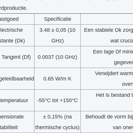
rdproductie.
astgoed
Specificatie
lectrische
3.48 ± 0,05 (10
Een stabiele Dk zor
tante (Dk)
GHz)
wat cruci
Een lage Df mini
s Tangent (Df)
0.0037 (10 GHz)
gegevens
Verwijdert war
eleidbaarheid
0.65 W/m·K
over
Het is bestand 
temperatuur
-55°C tot +150°C
ensionale
± 0,15% (na
Behoudt de vorm bi
tabiliteit
thermische cyclus)
van one