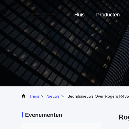
Huis
Producten
Thuis
>
Nieuws
>
Bedrijfsnieuws Over Rogers R43
Evenementen
Ro