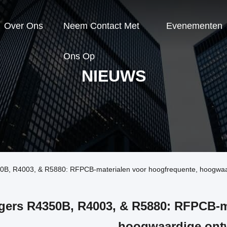
Over Ons
Neem Contact Met
Evenementen
Ons Op
NIEUWS
50B, R4003, & R5880: RFPCB-materialen voor hoogfrequente, hoogwa
gers R4350B, R4003, & R5880: RFPCB-ma
hoogwaardige ont