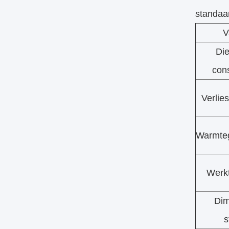
standaa
V
Die
cons
Verlie
Warmteg
Werk
Dim
s