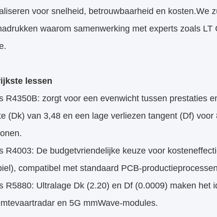
aliseren voor snelheid, betrouwbaarheid en kosten.We z
nadrukken waarom samenwerking met experts zoals LT 
e.
ijkste lessen
 R4350B: zorgt voor een evenwicht tussen prestaties en 
e (Dk) van 3,48 en een lage verliezen tangent (Df) voo
onen.
s R4003: De budgetvriendelijke keuze voor kosteneffect
iel), compatibel met standaard PCB-productieprocessen o
s R5880: Ultralage Dk (2.20) en Df (0.0009) maken het
uimtevaartradar en 5G mmWave-modules.