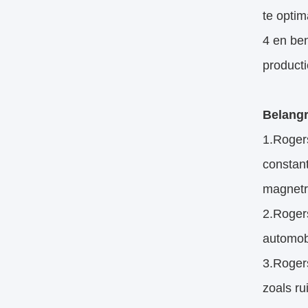
te optim
4 en be
producti
Belangr
1.Rogers
constant
magnetr
2.Roger
automob
3.Roger
zoals r