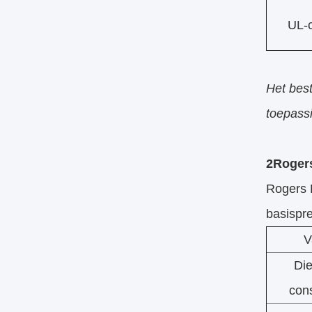
UL-c
Het bes
toepass
2Rogers
Rogers 
basispr
V
Die
cons