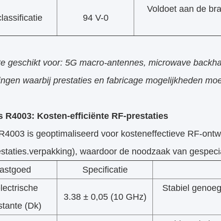
Voldoet aan de br
lassificatie
94 V-0
te geschikt voor: 5G macro-antennes, microwave backha
ingen waarbij prestaties en fabricage mogelijkheden moe
 R4003: Kosten-efficiënte RF-prestaties
R4003 is geoptimaliseerd voor kosteneffectieve RF-ont
estaties.verpakking), waardoor de noodzaak van gespec
astgoed
Specificatie
lectrische
Stabiel genoeg
3.38 ± 0,05 (10 GHz)
tante (Dk)