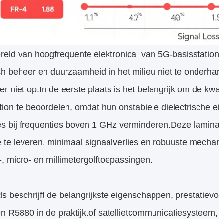
reld van hoogfrequente elektronica  van 5G-basisstations t
ch beheer en duurzaamheid in het milieu niet te onderha
ier niet op.In de eerste plaats is het belangrijk om de 
ion te beoordelen, omdat hun onstabiele dielectrische 
es bij frequenties boven 1 GHz verminderen.Deze lamina
ie te leveren, minimaal signaalverlies en robuuste mech
, micro- en millimetergolftoepassingen.
ds beschrijft de belangrijkste eigenschappen, prestati
 R5880 in de praktijk.of satellietcommunicatiesysteem, 