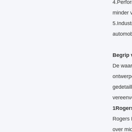
4.Perfor
minder v
5.Indust
automobi
Begrip 
De waard
ontwerpe
gedetail
vereenvo
1Rogers
Rogers R
over mid