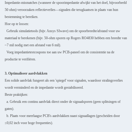
Impedantie-mismatches (wanneer de spoorimpedantie afwijkt van het doel, bijvoorbeeld
50 ohm) veroorzaken reflectieverlies—signalen die terugkaatsen in plaats van hun
bestemming te bereiken.
Hoe op te lossen:
Gebruik simulatietools (bijv. Ansys SIwave) om de spoorbreedte/afstand voor uw
materiaal te berekenen (bijv. 50-ohm sporen op Rogers RO4830 hebben een breedte van
~7 mil nodig met een afstand van 6 mil).
Voeg impedantietestcoupons toe aan uw PCB-paneel om de consistentie na de
productie te verifiëren.
3. Optimaliseer aardvlakken
Een solide aardvlak fungeert als een 'spiegel' voor signalen, waardoor stralingsverlies
wordt verminderd en de impedantie wordt gestabiliseerd.
Beste praktijken:
a. Gebruik een continu aardvlak direct onder de signaalsporen (geen splitsingen of
gaten).
b. Plaats voor meerlaagse PCB's aardvlakken naast signaallagen (gescheiden door
≤0,02 inch voor hoge frequenties).