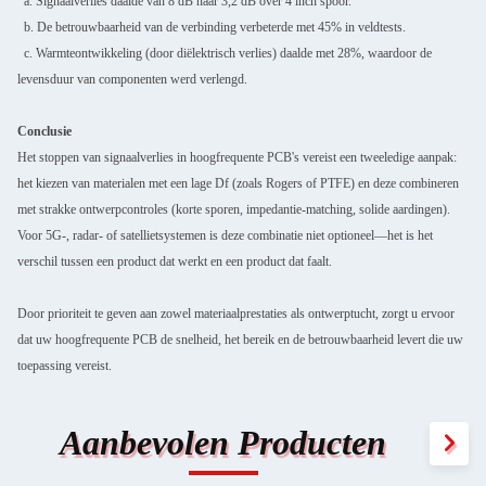
a. Signaalverlies daalde van 8 dB naar 3,2 dB over 4 inch spoor.
b. De betrouwbaarheid van de verbinding verbeterde met 45% in veldtests.
c. Warmteontwikkeling (door diëlektrisch verlies) daalde met 28%, waardoor de
levensduur van componenten werd verlengd.
Conclusie
Het stoppen van signaalverlies in hoogfrequente PCB's vereist een tweeledige aanpak:
het kiezen van materialen met een lage Df (zoals Rogers of PTFE) en deze combineren
met strakke ontwerpcontroles (korte sporen, impedantie-matching, solide aardingen).
Voor 5G-, radar- of satellietsystemen is deze combinatie niet optioneel—het is het
verschil tussen een product dat werkt en een product dat faalt.
Door prioriteit te geven aan zowel materiaalprestaties als ontwerptucht, zorgt u ervoor
dat uw hoogfrequente PCB de snelheid, het bereik en de betrouwbaarheid levert die uw
toepassing vereist.
Aanbevolen Producten