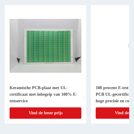
Keramische PCB-plaat met UL-
100 procent E-test K
certificaat met inbegrip van 100% E-
PCB UL-gecertificee
testservice
hoge precisie en cont
elektronische produc
Vind de beste prijs
Vind de be