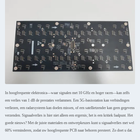
In hoogfrequente elektronica—waar signalen met 10 GHz en hoger racen—kan zelfs
een verlies van 1 dB de prestaties verlammen. Een 5G-basisstation kan verbindingen
verliezen, een radarsysteem kan doelen missen, of een satellietzender kan geen gegevens
verzenden. Signaalverlies is hier niet alleen een ergernis; het is een kritiek faalpunt. Het
goede nieuws? Met de juiste materialen en ontwerpkeuzes kunt u signaalverlies met wel
60% verminderen, zodat uw hoogfrequente PCB naar behoren presteert. Zo doet u dat.