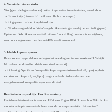
4. Verminder vias en stubs
Vias (gaten die lagen verbinden) creëren impedantie-discontinuïteiten, vooral als ze:
a. Te groot zijn (diameter >10 mil voor 50-ohm ontwerpen).
b. Ongeplateerd of slecht geplateerd zijn.
c. Worden vergezeld door 'stubs' (ongebruikte via-lengte voorbij het verbindingspunt).
Oplossing: Gebruik microvias (6–8 mil) met 'back drilling' om stubs te verwijderen,
waardoor via-gerelateerd verlies met 40% wordt verminderd.
5. Gladde koperen sporen
Ruwe koperen oppervlakken verhogen het geleidingsverlies met maximaal 30% bij 60
GHz (door het skin-effect dat de weerstand versterkt).
a. Oplossing: Specificeer 'low-profile' koper (oppervlakteruwheid <0,5 μm) in plaats
van standaard koper (1,5–2,0 μm). Rogers en Isola bieden substraten met
voorgelamineerd low-profile koper voor dit doel.
Resultaten in de praktijk: Een 5G-casestudy
Een telecomfabrikant stapte over van FR-4 naar Rogers RO4830 voor hun 28 GHz 5G-
modules en implementeerde de bovenstaande ontwerpstrategieën. Het resultaat?