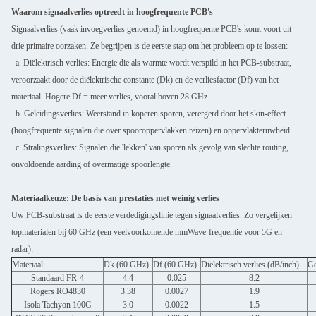
Waarom signaalverlies optreedt in hoogfrequente PCB's
Signaalverlies (vaak invoegverlies genoemd) in hoogfrequente PCB's komt voort uit
drie primaire oorzaken. Ze begrijpen is de eerste stap om het probleem op te lossen:
a. Diëlektrisch verlies: Energie die als warmte wordt verspild in het PCB-substraat,
veroorzaakt door de diëlektrische constante (Dk) en de verliesfactor (Df) van het
materiaal. Hogere Df = meer verlies, vooral boven 28 GHz.
b. Geleidingsverlies: Weerstand in koperen sporen, verergerd door het skin-effect
(hoogfrequente signalen die over spooroppervlakken reizen) en oppervlakteruwheid.
c. Stralingsverlies: Signalen die 'lekken' van sporen als gevolg van slechte routing,
onvoldoende aarding of overmatige spoorlengte.
Materiaalkeuze: De basis van prestaties met weinig verlies
Uw PCB-substraat is de eerste verdedigingslinie tegen signaalverlies. Zo vergelijken
topmaterialen bij 60 GHz (een veelvoorkomende mmWave-frequentie voor 5G en
radar):
Materiaal
Dk (60 GHz)
Df (60 GHz)
Diëlektrisch verlies (dB/inch)
Ge
Standaard FR-4
4.4
0.025
8.2
Rogers RO4830
3.38
0.0027
1.9
Isola Tachyon 100G
3.0
0.0022
1.5