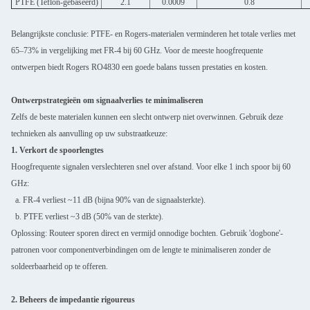
PTFE (Teflon-gebaseerd)
2.1
0.0009
0.8
Belangrijkste conclusie: PTFE- en Rogers-materialen verminderen het totale verlies met
65–73% in vergelijking met FR-4 bij 60 GHz. Voor de meeste hoogfrequente
ontwerpen biedt Rogers RO4830 een goede balans tussen prestaties en kosten.
Ontwerpstrategieën om signaalverlies te minimaliseren
Zelfs de beste materialen kunnen een slecht ontwerp niet overwinnen. Gebruik deze
technieken als aanvulling op uw substraatkeuze:
1. Verkort de spoorlengtes
Hoogfrequente signalen verslechteren snel over afstand. Voor elke 1 inch spoor bij 60
GHz:
a. FR-4 verliest ~11 dB (bijna 90% van de signaalsterkte).
b. PTFE verliest ~3 dB (50% van de sterkte).
Oplossing: Routeer sporen direct en vermijd onnodige bochten. Gebruik 'dogbone'-
patronen voor componentverbindingen om de lengte te minimaliseren zonder de
soldeerbaarheid op te offeren.
2. Beheers de impedantie rigoureus