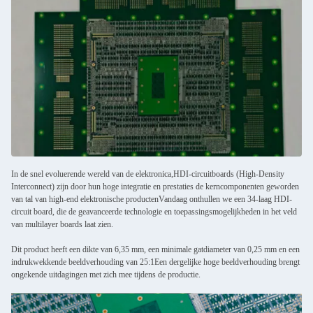
In de snel evoluerende wereld van de elektronica,HDI-circuitboards (High-Density
Interconnect) zijn door hun hoge integratie en prestaties de kerncomponenten geworden
van tal van high-end elektronische productenVandaag onthullen we een 34-laag HDI-
circuit board, die de geavanceerde technologie en toepassingsmogelijkheden in het veld
van multilayer boards laat zien.
Dit product heeft een dikte van 6,35 mm, een minimale gatdiameter van 0,25 mm en een
indrukwekkende beeldverhouding van 25:1Een dergelijke hoge beeldverhouding brengt
ongekende uitdagingen met zich mee tijdens de productie.