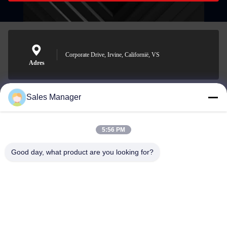
Corporate Drive, Irvine, Californië, VS
Adres
Sales Manager
sales@ltcircuit.com
E-mail
5:56 PM
Good day, what product are you looking for?
001-512-7443871
Telefoon