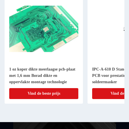
1 oz koper dikte meerlaagse pcb-plaat
IPC-A-610 D Standa
met 1,6 mm Borad dikte en
PCB voor prestaties 
oppervlakte montage technologie
soldeermasker
Vind de beste prijs
Vind de be