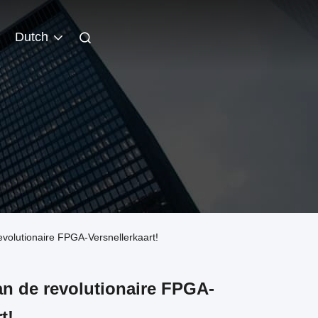
Dutch
volutionaire FPGA-Versnellerkaart!
van de revolutionaire FPGA-
t!