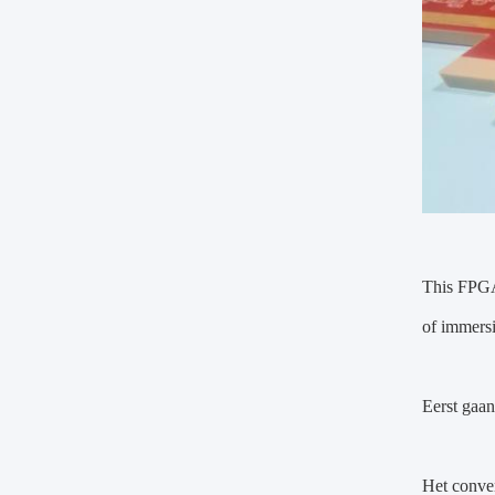
This FPGA 
of immersi
Eerst gaan
Het conven