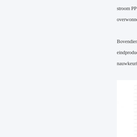
stroom PP 
overwonn
Bovendien 
eindproduc
nauwkeurig