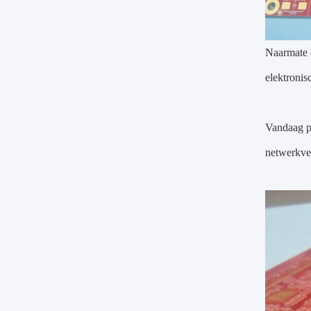
Naarmate d
elektronis
Vandaag p
netwerkver