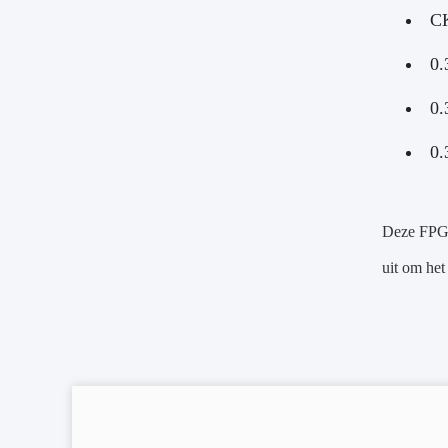
CK
0.
0.
0.
Deze FPGA-
uit om het