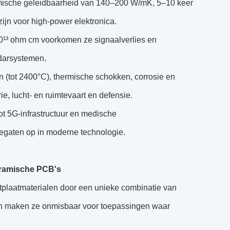
rmische geleidbaarheid van 140–200 W/mK, 5–10 keer
jn voor high-power elektronica.
10¹³ ohm cm voorkomen ze signaalverlies en
adarsystemen.
n (tot 2400°C), thermische schokken, corrosie en
e, lucht- en ruimtevaart en defensie.
tot 5G-infrastructuur en medische
iegaten op in moderne technologie.
eramische PCB's
tplaatmaterialen door een unieke combinatie van
en maken ze onmisbaar voor toepassingen waar