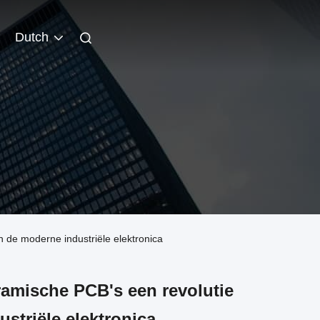
Dutch
 de moderne industriële elektronica
amische PCB's een revolutie
striële elektronica