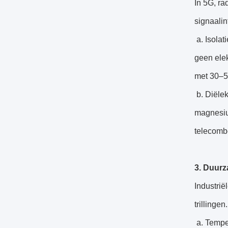
In 5G, ra
signaalin
a. Isolat
geen elek
met 30–5
b. Diëlek
magnesiu
telecombe
3. Duur
Industrië
trillinge
a. Temper