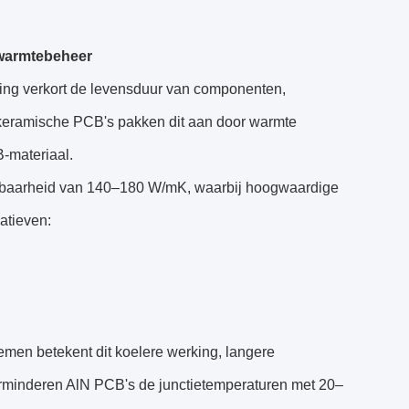
 warmtebeheer
ting verkort de levensduur van componenten,
N keramische PCB's pakken dit aan door warmte
-materiaal.
idbaarheid van 140–180 W/mK, waarbij hoogwaardige
atieven:
emen betekent dit koelere werking, langere
verminderen AlN PCB's de junctietemperaturen met 20–