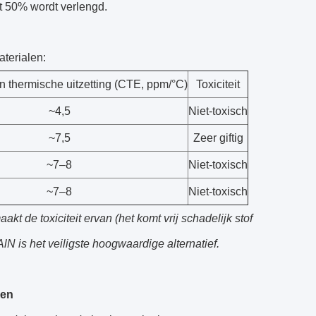
t 50% wordt verlengd.
terialen:
an thermische uitzetting (CTE, ppm/°C)
Toxiciteit
~4,5
Niet-toxisch
~7,5
Zeer giftig
~7–8
Niet-toxisch
~7–8
Niet-toxisch
 de toxiciteit ervan (het komt vrij schadelijk stof
AlN is het veiligste hoogwaardige alternatief.
gen