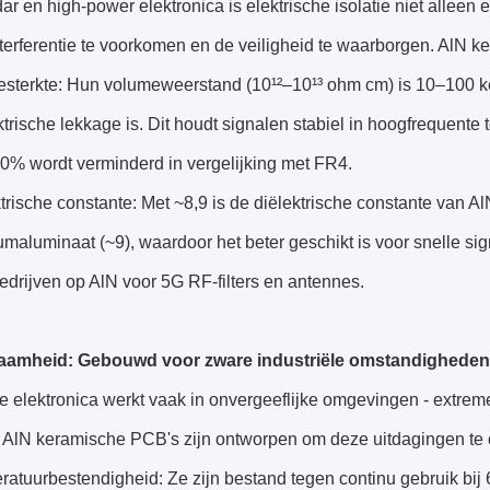
dar en high-power elektronica is elektrische isolatie niet alleen e
terferentie te voorkomen en de veiligheid te waarborgen. AlN ke
iesterkte: Hun volumeweerstand (10¹²–10¹³ ohm cm) is 10–100 ke
trische lekkage is. Dit houdt signalen stabiel in hoogfrequente
0% wordt verminderd in vergelijking met FR4.
trische constante: Met ~8,9 is de diëlektrische constante van A
maluminaat (~9), waardoor het beter geschikt is voor snelle s
drijven op AlN voor 5G RF-filters en antennes.
zaamheid: Gebouwd voor zware industriële omstandigheden
le elektronica werkt vaak in onvergeeflijke omgevingen - extre
n. AlN keramische PCB's zijn ontworpen om deze uitdagingen te 
atuurbestendigheid: Ze zijn bestand tegen continu gebruik bij 