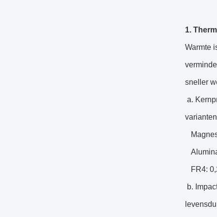
1. Therm
Warmte i
verminder
sneller w
a. Kernp
varianten
Magnesiu
Alumina 
FR4: 0,2
b. Impact
levensduu