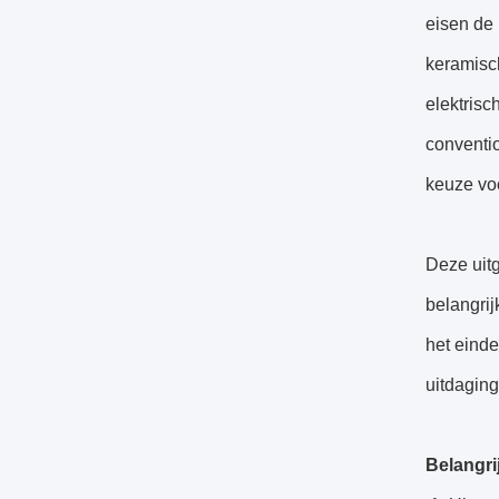
eisen de 
keramisc
elektrisc
conventi
keuze voo
Deze uit
belangrij
het eind
uitdaging
Belangri