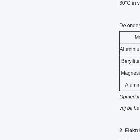
30°C in 
De onders
Ma
Aluminiu
Berylli
Magnesi
Alumin
Opmerking
vrij bij 
2. Elekt