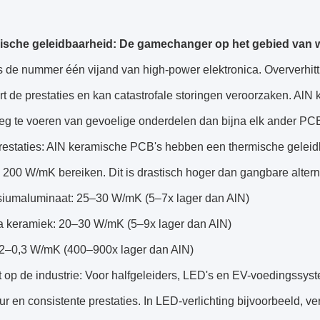
ische geleidbaarheid: De gamechanger op het gebied van
s de nummer één vijand van high-power elektronica. Oververhit
t de prestaties en kan catastrofale storingen veroorzaken. Al
eg te voeren van gevoelige onderdelen dan bijna elk ander PCB
restaties: AlN keramische PCB's hebben een thermische gele
 200 W/mK bereiken. Dit is drastisch hoger dan gangbare altern
maluminaat: 25–30 W/mK (5–7x lager dan AlN)
keramiek: 20–30 W/mK (5–9x lager dan AlN)
–0,3 W/mK (400–900x lager dan AlN)
 op de industrie: Voor halfgeleiders, LED's en EV-voedingssyst
r en consistente prestaties. In LED-verlichting bijvoorbeeld, 