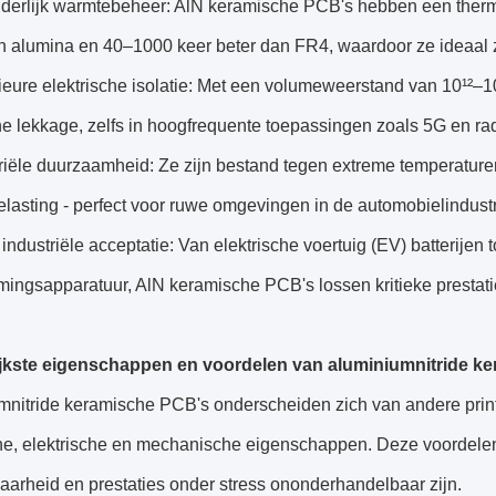
nderlijk warmtebeheer: AlN keramische PCB's hebben een the
n alumina en 40–1000 keer beter dan FR4, waardoor ze ideaal zi
ieure elektrische isolatie: Met een volumeweerstand van 10¹²–
he lekkage, zelfs in hoogfrequente toepassingen zoals 5G en r
riële duurzaamheid: Ze zijn bestand tegen extreme temperature
elasting - perfect voor ruwe omgevingen in de automobielindustri
industriële acceptatie: Van elektrische voertuig (EV) batterijen 
mingsapparatuur, AlN keramische PCB's lossen kritieke prestat
jkste eigenschappen en voordelen van aluminiumnitride k
mnitride keramische PCB's onderscheiden zich van andere prin
he, elektrische en mechanische eigenschappen. Deze voordel
arheid en prestaties onder stress ononderhandelbaar zijn.