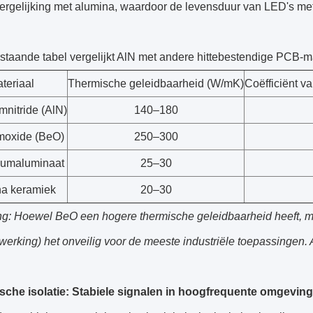
vergelijking met alumina, waardoor de levensduur van LED's me
taande tabel vergelijkt AlN met andere hittebestendige PCB-ma
teriaal
Thermische geleidbaarheid (W/mK)
Coëfficiënt v
mnitride (AlN)
140–180
umoxide (BeO)
250–300
umaluminaat
25–30
a keramiek
20–30
: Hoewel BeO een hogere thermische geleidbaarheid heeft, maakt
bewerking) het onveilig voor de meeste industriële toepassingen. 
rische isolatie: Stabiele signalen in hoogfrequente omgevin