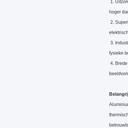
1. Uitzo
hoger da
2. Super
elektrisc
3. Indust
fysieke b
4. Brede 
beeldvor
Belangri
Aluminiu
thermisc
betrouwba