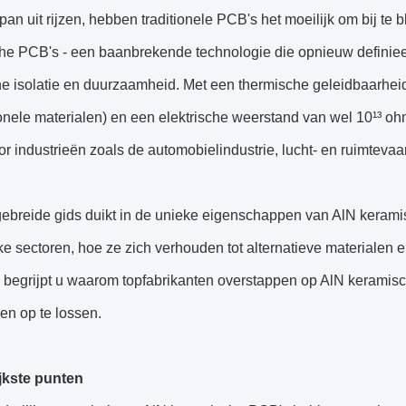
pan uit rijzen, hebben traditionele PCB's het moeilijk om bij te
he PCB's - een baanbrekende technologie die opnieuw definieer
he isolatie en duurzaamheid. Met een thermische geleidbaarhei
onele materialen) en een elektrische weerstand van wel 10¹³ o
r industrieën zoals de automobielindustrie, lucht- en ruimteva
gebreide gids duikt in de unieke eigenschappen van AlN kerami
ke sectoren, hoe ze zich verhouden tot alternatieve materialen 
e begrijpt u waarom topfabrikanten overstappen op AlN kerami
en op te lossen.
jkste punten