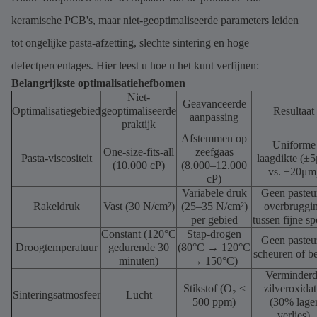
keramische PCB's, maar niet-geoptimaliseerde parameters leiden
tot ongelijke pasta-afzetting, slechte sintering en hoge
defectpercentages. Hier leest u hoe u het kunt verfijnen:
Belangrijkste optimalisatiehefbomen
Niet-
Geavanceerde
Optimalisatiegebied
geoptimaliseerde
Resultaat
aanpassing
praktijk
Afstemmen op
Uniforme
One-size-fits-all
zeefgaas
Pasta-viscositeit
laagdikte (±
(10.000 cP)
(8.000–12.000
vs. ±20μm
cP)
Variabele druk
Geen pasteu
Rakeldruk
Vast (30 N/cm²)
(25–35 N/cm²)
overbruggi
per gebied
tussen fijne s
Constant (120°C
Stap-drogen
Geen pasteu
Droogtemperatuur
gedurende 30
(80°C → 120°C
scheuren of be
minuten)
→ 150°C)
Verminder
Stikstof (O₂ <
zilveroxidat
Sinteringsatmosfeer
Lucht
500 ppm)
(30% lage
verlies)