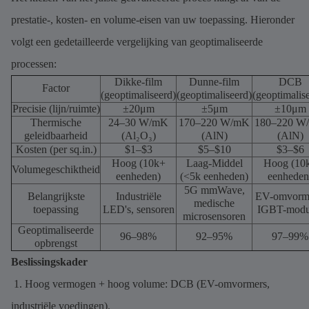
prestatie-, kosten- en volume-eisen van uw toepassing. Hieronder
volgt een gedetailleerde vergelijking van geoptimaliseerde
processen:
Dikke-film
Dunne-film
DCB
Factor
(geoptimaliseerd)
(geoptimaliseerd)
(geoptimalis
Precisie (lijn/ruimte)
±20μm
±5μm
±10μm
Thermische
24–30 W/mK
170–220 W/mK
180–220 W
geleidbaarheid
(Al₂O₃)
(AlN)
(AlN)
Kosten (per sq.in.)
$1–$3
$5–$10
$3–$6
Hoog (10k+
Laag-Middel
Hoog (10
Volumegeschiktheid
eenheden)
(<5k eenheden)
eenheden
5G mmWave,
Belangrijkste
Industriële
EV-omvorme
medische
toepassing
LED's, sensoren
IGBT-modu
microsensoren
Geoptimaliseerde
96–98%
92–95%
97–99%
opbrengst
Beslissingskader
1. Hoog vermogen + hoog volume: DCB (EV-omvormers,
industriële voedingen).