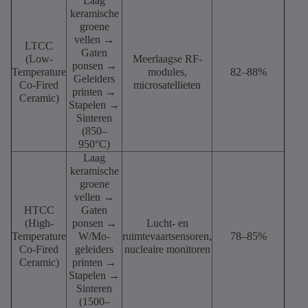
Laag
keramische
groene
vellen →
LTCC
Gaten
(Low-
Meerlaagse RF-
ponsen →
Temperature
modules,
82–88%
Geleiders
Co-Fired
microsatellieten
printen →
Ceramic)
Stapelen →
Sinteren
(850–
950°C)
Laag
keramische
groene
vellen →
HTCC
Gaten
(High-
ponsen →
Lucht- en
Temperature
W/Mo-
ruimtevaartsensoren,
78–85%
Co-Fired
geleiders
nucleaire monitoren
Ceramic)
printen →
Stapelen →
Sinteren
(1500–