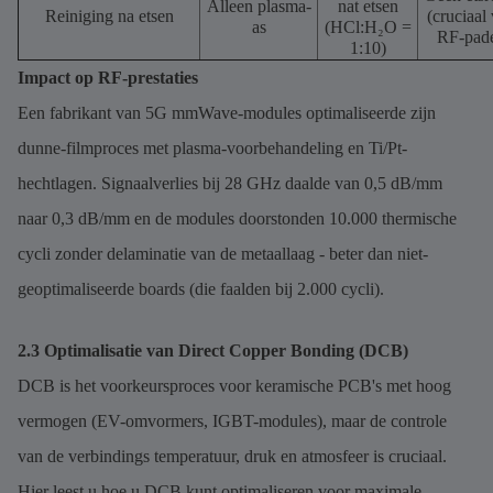
Alleen plasma-
nat etsen
Reiniging na etsen
(cruciaal
as
(HCl:H₂O =
RF-pad
1:10)
Impact op RF-prestaties
Een fabrikant van 5G mmWave-modules optimaliseerde zijn
dunne-filmproces met plasma-voorbehandeling en Ti/Pt-
hechtlagen. Signaalverlies bij 28 GHz daalde van 0,5 dB/mm
naar 0,3 dB/mm en de modules doorstonden 10.000 thermische
cycli zonder delaminatie van de metaallaag - beter dan niet-
geoptimaliseerde boards (die faalden bij 2.000 cycli).
2.3 Optimalisatie van Direct Copper Bonding (DCB)
DCB is het voorkeursproces voor keramische PCB's met hoog
vermogen (EV-omvormers, IGBT-modules), maar de controle
van de verbindings temperatuur, druk en atmosfeer is cruciaal.
Hier leest u hoe u DCB kunt optimaliseren voor maximale