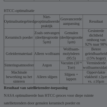
HTCC-optimalisatie
Niet-
Geavanceerde
Optimalisatiegebied
geoptimaliseerde
Resultaat
aanpassing
praktijk
Gesinterde
Zoals ontvangen
Gemalen
dichtheid
Keramisch poeder
(deeltjesgrootte
(deeltjesgrootte
omhoog van
5μm)
1μm)
92% naar 98
Wolfraam-
Betere
Geleidermateriaal
Alleen wolfraam
molybdeen
geleidbaarheid
(95:5)
(15% hoger)
Vacuüm (10⁻⁴
Verminderde
Sinteringsatmosfeer
Argon
Torr)
wolfraamoxidat
Machinale
Oppervlakte
Slijpen +
bewerking na het
Alleen slijpen
vlakheid ±2μ
lappen
sinteren
vs. ±10μm
Resultaat van satellietzender-toepassing
NASA optimaliseerde hun HTCC-proces voor diepe ruimte
satellietzenders door gemalen keramisch poeder en