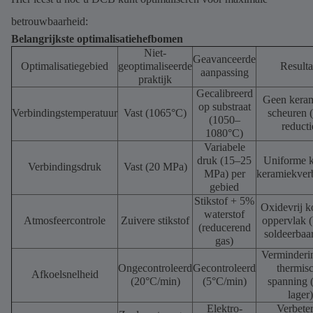
betrouwbaarheid:
Belangrijkste optimalisatiehefbomen
Niet-
Geavanceerde
Optimalisatiegebied
geoptimaliseerde
Resulta
aanpassing
praktijk
Gecalibreerd
Geen kera
op substraat
Verbindingstemperatuur
Vast (1065°C)
scheuren
(1050–
reducti
1080°C)
Variabele
druk (15–25
Uniforme k
Verbindingsdruk
Vast (20 MPa)
MPa) per
keramiekver
gebied
Stikstof + 5%
Oxidevrij k
waterstof
Atmosfeercontrole
Zuivere stikstof
oppervlak (
(reducerend
soldeerbaa
gas)
Verminderi
Ongecontroleerd
Gecontroleerd
thermis
Afkoelsnelheid
(20°C/min)
(5°C/min)
spanning
lager)
Elektro-
Verbete