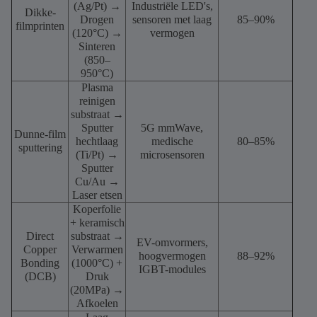
(Ag/Pt) →
Industriële LED's,
Dikke-
Drogen
sensoren met laag
85–90%
filmprinten
(120°C) →
vermogen
Sinteren
(850–
950°C)
Plasma
reinigen
substraat →
Sputter
5G mmWave,
Dunne-film
hechtlaag
medische
80–85%
sputtering
(Ti/Pt) →
microsensoren
Sputter
Cu/Au →
Laser etsen
Koperfolie
+ keramisch
Direct
substraat →
EV-omvormers,
Copper
Verwarmen
hoogvermogen
88–92%
Bonding
(1000°C) +
IGBT-modules
(DCB)
Druk
(20MPa) →
Afkoelen