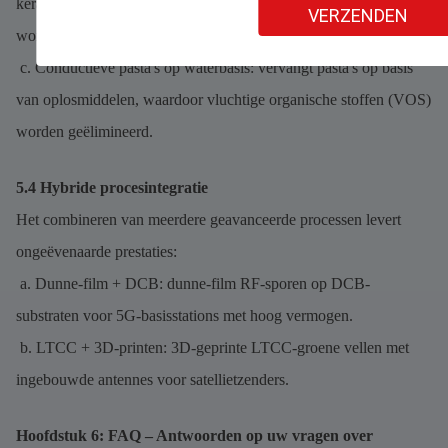
keramische afval, waardoor de ecologische voetafdruk met 25%
VERZENDEN
wordt verkleind.
c. Conductieve pasta's op waterbasis: vervangt pasta's op basis
van oplosmiddelen, waardoor vluchtige organische stoffen (VOS)
worden geëlimineerd.
5.4 Hybride procesintegratie
Het combineren van meerdere geavanceerde processen levert
ongeëvenaarde prestaties:
a. Dunne-film + DCB: dunne-film RF-sporen op DCB-
substraten voor 5G-basisstations met hoog vermogen.
b. LTCC + 3D-printen: 3D-geprinte LTCC-groene vellen met
ingebouwde antennes voor satellietzenders.
Hoofdstuk 6: FAQ – Antwoorden op uw vragen over