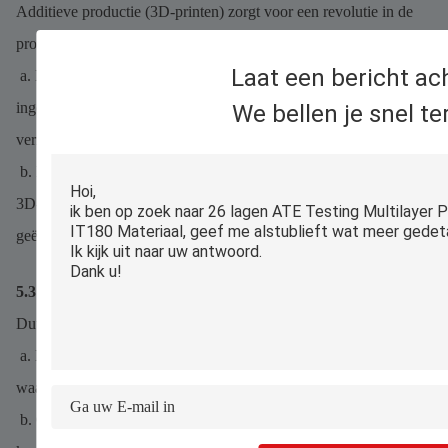
Additieve productie (3D-printen) zorgt voor een revolutie in de
productie van keramische PCB's:
Laat een bericht ac
a. Binder Jetting: print complexe keramische substraten met
ingebouwde vias, waardoor materiaalverspilling met 40% wordt
We bellen je snel te
verminderd.
b. Direct Ink Writing: print dikke-filmgeleiders rechtstreeks op
3D-geprint keramiek, waardoor zeefdrukstappen worden
geëlimineerd.
5.3 Groene productie-optimalisatie
Duurzaamheid wordt een belangrijke drijfveer:
a. Magnetronsintering: vervangt traditionele elektrische ovens,
waardoor het energieverbruik met 30% wordt verminderd.
b. Gerecycled keramisch poeder: hergebruikt 70% van het