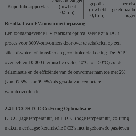
Zoals ontvangen
gepolijst
thermis
Koperfolie-oppervlak
(ruwheid
(ruwheid
geleidbaarh
0,5μm)
0,1μm)
hoger
Resultaat van EV-omvormertoepassing
Een toonaangevende EV-fabrikant optimaliseerde zijn DCB-
proces voor 800V-omvormers door over te schakelen op een
stikstof-waterstofatmosfeer en gecontroleerde koeling. De PCB's
overleefden 10.000 thermische cycli (-40°C tot 150°C) zonder
delaminatie en de efficiëntie van de omvormer nam toe met 2%
(van 97,5% naar 99,5%) als gevolg van een betere
warmteoverdracht.
2.4 LTCC/HTCC Co-Firing Optimalisatie
LTCC (lage temperatuur) en HTCC (hoge temperatuur) co-firing
maken meerlaagse keramische PCB's met ingebouwde passieven