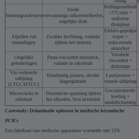
bilaag
d
Hellingssnelheid
Snelle
<5°C/min +
Sinteringsscheuren
verwarmings-/afkoelsnelheden,
uniforme
ongelijke druk
drukplaat
Elektro-gepolijst
Afpellen van
Zwakke hechtlaag, oxidatie
koper +
metaallagen
tijdens het sinteren
reducerende
atmosfeer
Variabele
Ongelijke
Pasta-viscositeit mismatch,
viscositeit +
geleiderlagen
variatie in rakeldruk
drukmaps
Via-verkeerde
Handmatig ponsen, slechte
Laserponsen +
uitlijning
laagregistratie
visuele uitlijning
(LTCC/HTCC)
Gecontroleerde
Microcracks in
Thermische spanning tijdens
koeling +
substraat
het afkoelen, bros keramiek
randafschuining
Casestudy: Delaminatie oplossen in medische keramische
PCB's
Een fabrikant van medische apparatuur worstelde met 12%