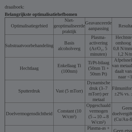
draaiboek:
Belangrijkste optimalisatiehefbomen
Niet-
Geavanceerde
Optimalisatiegebied
geoptimaliseerde
Resulta
aanpassing
praktijk
Plasma-
Hechtste
Basis
activering
omhoog 
Substraatvoorbehandeling
alcoholveeg
(Ar/O₂, 5
0,8 N/mm
minuten)
1,2 N/
Afpelsnel
Ti/Pt-bilaag
Enkellaag Ti
van metaal
Hechtlaag
(50nm Ti +
(100nm)
daalt va
50nm Pt)
naar <
Dynamische
druk (3–7
Filmunifor
Sputterdruk
Vast (5 mTorr)
mTorr) per
±2% vs.
metaal
Opgeschaald
Geen
Constant (10
vermogen
Doelvermogensdichtheid
doelvergif
W/cm²)
(5→10→8
(Cu/Au-f
W/cm²)
Plasma-as +
Geen etsr