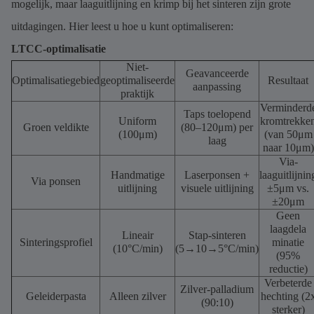
mogelijk, maar laaguitlijning en krimp bij het sinteren zijn grote
uitdagingen. Hier leest u hoe u kunt optimaliseren:
LTCC-optimalisatie
Niet-
Geavanceerde
Optimalisatiegebied
geoptimaliseerde
Resultaat
aanpassing
praktijk
Verminderd
Taps toelopend
Uniform
kromtrekke
Groen veldikte
(80–120μm) per
(100μm)
(van 50μm
laag
naar 10μm)
Via-
Handmatige
Laserponsen +
laaguitlijnin
Via ponsen
uitlijning
visuele uitlijning
±5μm vs.
±20μm
Geen
laagdela
Lineair
Stap-sinteren
Sinteringsprofiel
minatie
(10°C/min)
(5→10→5°C/min)
(95%
reductie)
Verbeterde
Zilver-palladium
Geleiderpasta
Alleen zilver
hechting (2
(90:10)
sterker)