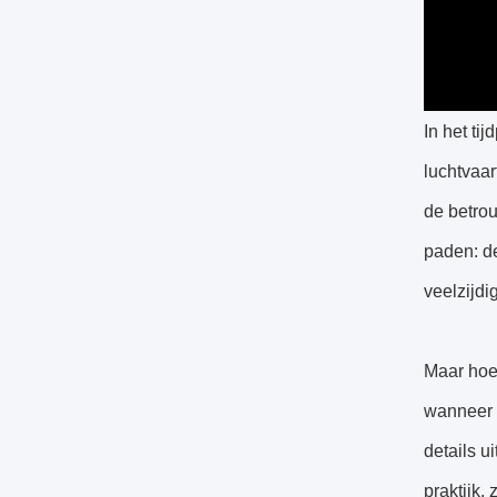
In het ti
luchtvaar
de betro
paden: d
veelzijdi
Maar hoe 
wanneer i
details u
praktijk,