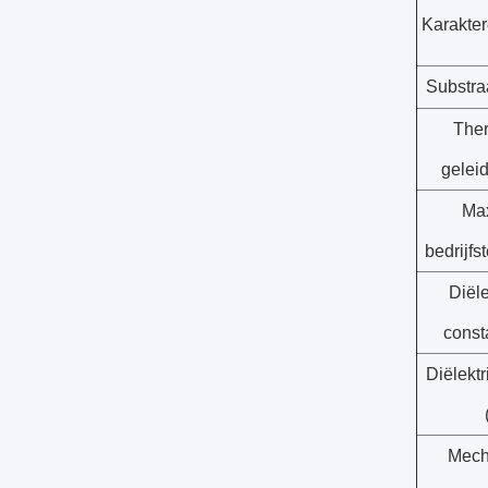
Karakte
Substra
The
gelei
Ma
bedrijfs
Diële
const
Diëlektr
Mech