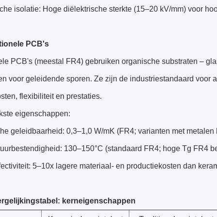
sche isolatie: Hoge diëlektrische sterkte (15–20 kV/mm) voor 
itionele PCB's
nele PCB's (meestal FR4) gebruiken organische substraten – g
en voor geleidende sporen. Ze zijn de industriestandaard voor
ten, flexibiliteit en prestaties.
jkste eigenschappen:
he geleidbaarheid: 0,3–1,0 W/mK (FR4; varianten met metalen
uurbestendigheid: 130–150°C (standaard FR4; hoge Tg FR4 be
ectiviteit: 5–10x lagere materiaal- en productiekosten dan ker
ergelijkingstabel: kerneigenschappen