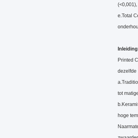
(<0,001)
e.Total 
onderhoud
Inleidin
Printed C
dezelfde 
a.Traditi
tot mati
b.Kerami
hoge temp
Naarmate 
zwaardere