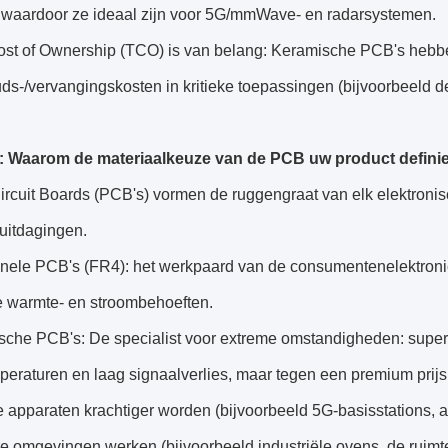
, waardoor ze ideaal zijn voor 5G/mmWave- en radarsystemen.
Cost of Ownership (TCO) is van belang: Keramische PCB's hebben
s-/vervangingskosten in kritieke toepassingen (bijvoorbeeld de
g: Waarom de materiaalkeuze van de PCB uw product definie
ircuit Boards (PCB's) vormen de ruggengraat van elk elektronis
uitdagingen.
onele PCB's (FR4): het werkpaard van de consumentenelektronic
ge warmte- en stroombehoeften.
sche PCB's: De specialist voor extreme omstandigheden: super
eraturen en laag signaalverlies, maar tegen een premium prijs
apparaten krachtiger worden (bijvoorbeeld 5G-basisstations, aan
 omgevingen werken (bijvoorbeeld industriële ovens, de ruimte)