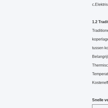
c.Elektri
1.2 Trad
Traditio
koperlag
tussen kos
Belangri
Thermisc
Temperat
Kosteneff
Snelle v