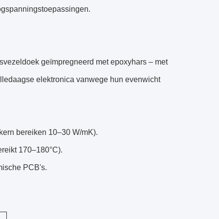
hoogspanningstoepassingen.
lasvezeldoek geïmpregneerd met epoxyhars – met
 alledaagse elektronica vanwege hun evenwicht
 kern bereiken 10–30 W/mK).
reikt 170–180°C).
amische PCB's.