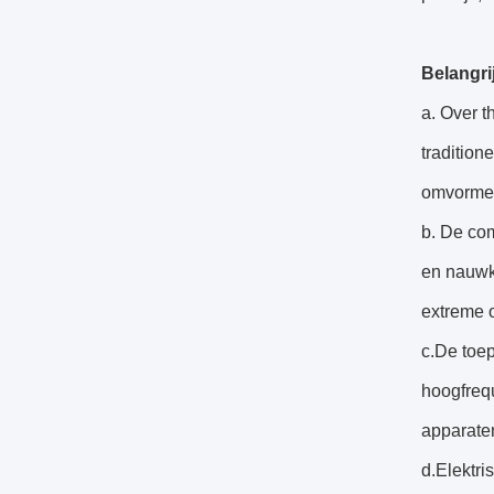
Belangri
a. Over 
traditio
omvorme
b. De com
en nauwke
extreme 
c.De toe
hoogfreq
apparaten
d.Elektri