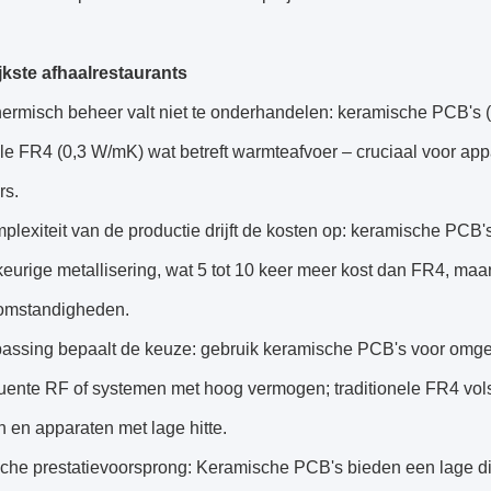
jkste afhaalrestaurants
thermisch beheer valt niet te onderhandelen: keramische PCB'
nele FR4 (0,3 W/mK) wat betreft warmteafvoer – cruciaal voor 
rs.
plexiteit van de productie drijft de kosten op: keramische PCB
urige metallisering, wat 5 tot 10 keer meer kost dan FR4, maa
omstandigheden.
passing bepaalt de keuze: gebruik keramische PCB's voor omg
uente RF of systemen met hoog vermogen; traditionele FR4 vols
 en apparaten met lage hitte.
sche prestatievoorsprong: Keramische PCB's bieden een lage di