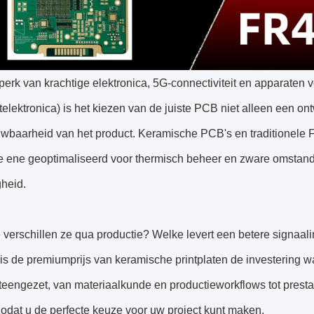
jdperk van krachtige elektronica, 5G-connectiviteit en apparat
telektronica) is het kiezen van de juiste PCB niet alleen een on
uwbaarheid van het product. Keramische PCB's en traditionele
e ene geoptimaliseerd voor thermisch beheer en zware omstandig
gheid.
verschillen ze qua productie? Welke levert een betere signaali
s de premiumprijs van keramische printplaten de investering w
iteengezet, van materiaalkunde en productieworkflows tot pres
 zodat u de perfecte keuze voor uw project kunt maken.