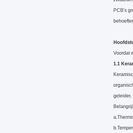
PCB's gr
behoeften
Hoofdstu
Voordat w
1.1 Kera
Keramisch
organisch
geleider,
Belangri
a.Thermi
b.Temper