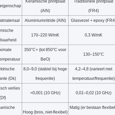
Keramische printplaat
Traditionele printplaat
reigenschap
(AlN)
(FR4)
atmateriaal
Aluminiumnitride (AlN)
Glasvezel + epoxy (FR4
rmische
170–220 W/mK
0,3 W/mK
dbaarheid
ximale
350°C+ (tot 850°C voor
130–150°C
temperatuur
BeO)
ktrische
8,0–9,0 (stabiel bij hoge
4,2–4,8 (varieert met
ante (Dk)
frequentie)
temperatuur/frequentie)
isch verlies
<0,001 (10 GHz)
0,01–0,02 (10 GHz)
(Df)
anische
Matig (er bestaan ​​flexibe
Hoog (bros, niet-flexibel)