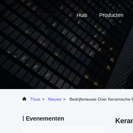
Huis
Producten
Thuis
>
Nieuws
>
Bedrijfsnieuws Over Keramische P
Evenementen
Keram