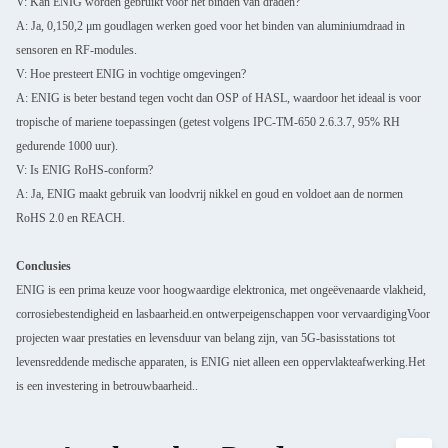
V: Kan ENIG worden gebruikt voor het binden van draden?
A: Ja, 0,150,2 μm goudlagen werken goed voor het binden van aluminiumdraad in
sensoren en RF-modules.
V: Hoe presteert ENIG in vochtige omgevingen?
A: ENIG is beter bestand tegen vocht dan OSP of HASL, waardoor het ideaal is voor
tropische of mariene toepassingen (getest volgens IPC-TM-650 2.6.3.7, 95% RH
gedurende 1000 uur).
V: Is ENIG RoHS-conform?
A: Ja, ENIG maakt gebruik van loodvrij nikkel en goud en voldoet aan de normen
RoHS 2.0 en REACH.
Conclusies
ENIG is een prima keuze voor hoogwaardige elektronica, met ongeëvenaarde vlakheid,
corrosiebestendigheid en lasbaarheid.en ontwerpeigenschappen voor vervaardigingVoor
projecten waar prestaties en levensduur van belang zijn, van 5G-basisstations tot
levensreddende medische apparaten, is ENIG niet alleen een oppervlakteafwerking.Het
is een investering in betrouwbaarheid..