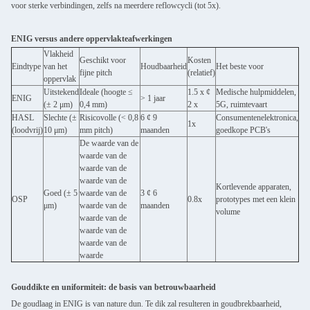
voor sterke verbindingen, zelfs na meerdere reflowcycli (tot 5x).
ENIG versus andere oppervlakteafwerkingen
Vlakheid
Geschikt voor
Kosten
Eindtype
van het
Houdbaarheid
Het beste voor
fijne pitch
(relatief)
oppervlak
Uitstekend
Ideale (hoogte ≤
1.5 x ¢
Medische hulpmiddelen,
ENIG
> 1 jaar
(± 2 μm)
0,4 mm)
2 x
5G, ruimtevaart
HASL
Slechte (±
Risicovolle (< 0,8
6 ¢ 9
Consumentenelektronica,
1x
(loodvrij)
10 μm)
mm pitch)
maanden
goedkope PCB's
De waarde van de
waarde van de
waarde van de
waarde van de
Kortlevende apparaten,
Goed (± 5
waarde van de
3 ¢ 6
OSP
0.8x
prototypes met een klein
μm)
waarde van de
maanden
volume
waarde van de
waarde van de
waarde van de
waarde
Gouddikte en uniformiteit: de basis van betrouwbaarheid
De goudlaag in ENIG is van nature dun. Te dik zal resulteren in goudbrekbaarheid,