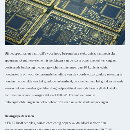
Bij het specificeren van PCB's voor hoog betrouwbare elektronica, van medische
apparaten tot ruimtesystemen, is het kiezen van de juiste oppervlakteafwerking een
beslissende beslissing.met een gewicht van niet meer dan 10 kgHet is echter
noodzakelijk om voor de maximale benutting van de voordelen zorgvuldig rekening te
houden met de dikte van het goud, de lasbaarheid, de kwaliteit van het goud en de mate
waarin het kan worden gesoldeerd.signaalprestatiesDeze gids beschrijft de kritieke
factoren om ervoor te zorgen dat uw ENIG-PCB's voldoen aan de
ontwerpdoelstellingen en betrouwbaar presteren in veeleisende omgevingen.
Belangrijkste lessen
a.ENIG biedt een vlak, corrosiebestendig oppervlak dat ideaal is voor fijne
scherptecomponenten (≤ 0,4 mm) en hoogfrequente toepassingen (tot 28 GHz).