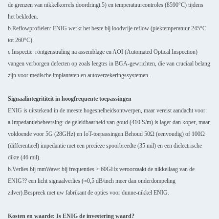
de grenzen van nikkelkorrels doordringt.5) en temperatuurcontroles (85­90°C) tijdens
het bekleden.
b.Reflowprofielen: ENIG werkt het beste bij loodvrije reflow (piektemperatuur 245°C
tot 260°C).
c.Inspectie: röntgenstraling na assemblage en AOI (Automated Optical Inspection)
vangen verborgen defecten op zoals leegtes in BGA-gewrichten, die van cruciaal belang
zijn voor medische implantaten en autoverzekeringssystemen.
Signaalintegrititeit in hoogfrequente toepassingen
ENIG is uitstekend in de meeste hogesnelheidsontwerpen, maar vereist aandacht voor:
a.Impedantiebeheersing: de geleidbaarheid van goud (410 S/m) is lager dan koper, maar
voldoende voor 5G (28GHz) en IoT-toepassingen.Behoud 50Ω (eenvoudig) of 100Ω
(differentieel) impedantie met een precieze spoorbreedte (35 mil) en een dielectrische
dikte (46 mil).
b.Verlies bij mmWave: bij frequenties > 60GHz veroorzaakt de nikkellaag van de
ENIG?? een licht signaalverlies (≈0,5 dB/inch meer dan onderdompeling
zilver).Bespreek met uw fabrikant de opties voor dunne-nikkel ENIG.
Kosten en waarde: Is ENIG de investering waard?