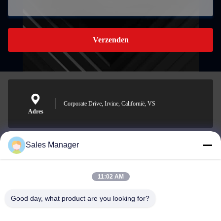
Verzenden
Corporate Drive, Irvine, Californië, VS
Adres
Sales Manager
sales@ltcircuit.com
E-mail
11:02 AM
Good day, what product are you looking for?
001-512-7443871