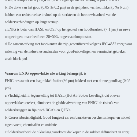
b. De dikte van het goud (0,05 ‰ 0,2 μm) en de gelijkheid van het nikkel (3 ‰ 6 μm)
hebben een rechtstreekse invloed op de sterkte en de betrouwbaarheid van de
soldeerverbindingen op lange termijn.
c.ENIG is beter dan HASL en OSP op het gebied van houdbaarheid (> 1 jaar) en ruwe
omgevingen, maar heeft een 20~50% hogere aanloopkosten.
d.De samenwerking met fabrikanten die zijn gecertificeerd volgens IPC-4552 zorgt voor
naleving van de industriestandaarden voor goud/nikkellagen en vermindert gebreken
zoals black pad.
Waarom ENIG-oppervlakte-afwerking belangrijk is
ENIG bestaat uit een laag nikkel-fosfor (36 μm) bekleed met een dunne goudlaag (0,05
μm).
a.Vlachtigheid: in tegenstelling tot HASL (Hot Air Solder Leveling), dat oneven
oppervlakken creëert, elimineert de gladde afwerking van ENIG ̊ de risico's van
soldeerbruggen in fijn pitch BGA's en QFN's.
b. Corrosiebestendigheid: Goud fungeert als een barrière en beschermt koper en nikkel
tegen vocht, chemicaliën en oxidatie.
c.Soldeerbaarheid: de nikkellaag voorkomt dat koper in de soldeer diffundeert en zorgt