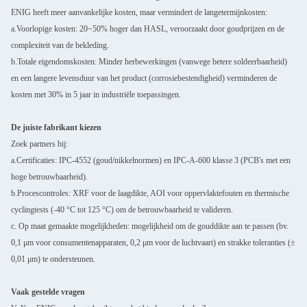
ENIG heeft meer aanvankelijke kosten, maar vermindert de langetermijnkosten:
a.Voorlopige kosten: 20~50% hoger dan HASL, veroorzaakt door goudprijzen en de
complexiteit van de bekleding.
b.Totale eigendomskosten: Minder herbewerkingen (vanwege betere soldeerbaarheid)
en een langere levensduur van het product (corrosiebestendigheid) verminderen de
kosten met 30% in 5 jaar in industriële toepassingen.
De juiste fabrikant kiezen
Zoek partners bij:
a.Certificaties: IPC-4552 (goud/nikkelnormen) en IPC-A-600 klasse 3 (PCB's met een
hoge betrouwbaarheid).
b.Procescontroles: XRF voor de laagdikte, AOI voor oppervlaktefouten en thermische
cyclingtests (-40 °C tot 125 °C) om de betrouwbaarheid te valideren.
c. Op maat gemaakte mogelijkheden: mogelijkheid om de gouddikte aan te passen (bv.
0,1 μm voor consumentenapparaten, 0,2 μm voor de luchtvaart) en strakke toleranties (±
0,01 μm) te ondersteunen.
Vaak gestelde vragen