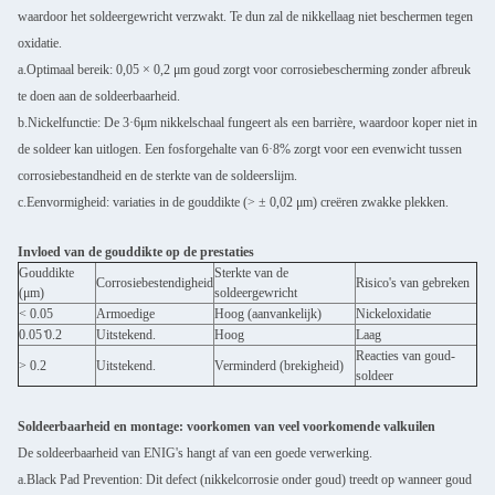
waardoor het soldeergewricht verzwakt. Te dun zal de nikkellaag niet beschermen tegen
oxidatie.
a.Optimaal bereik: 0,05 × 0,2 μm goud zorgt voor corrosiebescherming zonder afbreuk
te doen aan de soldeerbaarheid.
b.Nickelfunctie: De 3·6μm nikkelschaal fungeert als een barrière, waardoor koper niet in
de soldeer kan uitlogen. Een fosforgehalte van 6·8% zorgt voor een evenwicht tussen
corrosiebestandheid en de sterkte van de soldeerslijm.
c.Eenvormigheid: variaties in de gouddikte (> ± 0,02 μm) creëren zwakke plekken.
Invloed van de gouddikte op de prestaties
Gouddikte
Sterkte van de
Corrosiebestendigheid
Risico's van gebreken
(μm)
soldeergewricht
< 0.05
Armoedige
Hoog (aanvankelijk)
Nickeloxidatie
0.05 ̊0.2
Uitstekend.
Hoog
Laag
Reacties van goud-
> 0.2
Uitstekend.
Verminderd (brekigheid)
soldeer
Soldeerbaarheid en montage: voorkomen van veel voorkomende valkuilen
De soldeerbaarheid van ENIG's hangt af van een goede verwerking.
a.Black Pad Prevention: Dit defect (nikkelcorrosie onder goud) treedt op wanneer goud