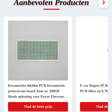
Aanbevolen Producten
Keramische dikfilm PCB Keramische
E-car Rogers PCB-b
printcircuit board Item nr. R0028
PCB-dikte en 0,78 
Ideale oplossing voor Power Electronics
en RF modules toepassingen
Vind de beste prijs
Vind de be