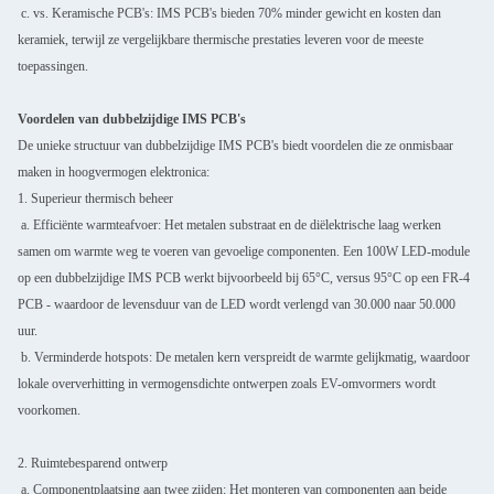
c. vs. Keramische PCB's: IMS PCB's bieden 70% minder gewicht en kosten dan
keramiek, terwijl ze vergelijkbare thermische prestaties leveren voor de meeste
toepassingen.
Voordelen van dubbelzijdige IMS PCB's
De unieke structuur van dubbelzijdige IMS PCB's biedt voordelen die ze onmisbaar
maken in hoogvermogen elektronica:
1. Superieur thermisch beheer
a. Efficiënte warmteafvoer: Het metalen substraat en de diëlektrische laag werken
samen om warmte weg te voeren van gevoelige componenten. Een 100W LED-module
op een dubbelzijdige IMS PCB werkt bijvoorbeeld bij 65°C, versus 95°C op een FR-4
PCB - waardoor de levensduur van de LED wordt verlengd van 30.000 naar 50.000
uur.
b. Verminderde hotspots: De metalen kern verspreidt de warmte gelijkmatig, waardoor
lokale oververhitting in vermogensdichte ontwerpen zoals EV-omvormers wordt
voorkomen.
2. Ruimtebesparend ontwerp
a. Componentplaatsing aan twee zijden: Het monteren van componenten aan beide