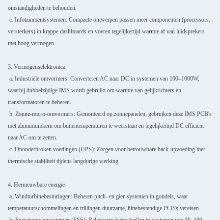
omstandigheden te behouden.
c. Infotainmentsystemen: Compacte ontwerpen passen meer componenten (processors,
versterkers) in krappe dashboards en voeren tegelijkertijd warmte af van luidsprekers
met hoog vermogen.
3. Vermogenselektronica
a. Industriële omvormers: Converteren AC naar DC in systemen van 100–1000W,
waarbij dubbelzijdige IMS wordt gebruikt om warmte van gelijkrichters en
transformatoren te beheren.
b. Zonne-micro-omvormers: Gemonteerd op zonnepanelen, gebruiken deze IMS PCB's
met aluminiumkern om buitentemperaturen te weerstaan en tegelijkertijd DC efficiënt
naar AC om te zetten.
c. Ononderbroken voedingen (UPS): Zorgen voor betrouwbare back-upvoeding met
thermische stabiliteit tijdens langdurige werking.
4. Hernieuwbare energie
a. Windturbinebesturingen: Beheren pitch- en gier-systemen in gondels, waar
temperatuurschommelingen en trillingen duurzame, hittebestendige PCB's vereisen.
b. Energieopslagsystemen (ESS): Balanceren batterijcellen in systemen van 10–100