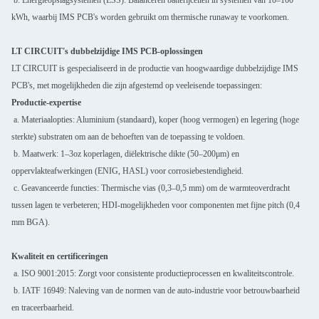
kWh, waarbij IMS PCB's worden gebruikt om thermische runaway te voorkomen.
LT CIRCUIT's dubbelzijdige IMS PCB-oplossingen
LT CIRCUIT is gespecialiseerd in de productie van hoogwaardige dubbelzijdige IMS
PCB's, met mogelijkheden die zijn afgestemd op veeleisende toepassingen:
Productie-expertise
a. Materiaalopties: Aluminium (standaard), koper (hoog vermogen) en legering (hoge
sterkte) substraten om aan de behoeften van de toepassing te voldoen.
b. Maatwerk: 1–3oz koperlagen, diëlektrische dikte (50–200μm) en
oppervlakteafwerkingen (ENIG, HASL) voor corrosiebestendigheid.
c. Geavanceerde functies: Thermische vias (0,3–0,5 mm) om de warmteoverdracht
tussen lagen te verbeteren; HDI-mogelijkheden voor componenten met fijne pitch (0,4
mm BGA).
Kwaliteit en certificeringen
a. ISO 9001:2015: Zorgt voor consistente productieprocessen en kwaliteitscontrole.
b. IATF 16949: Naleving van de normen van de auto-industrie voor betrouwbaarheid
en traceerbaarheid.