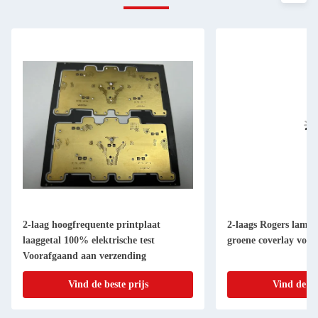
2-laag hoogfrequente printplaat
2-laags Rogers lami
laaggetal 100% elektrische test
groene coverlay voor
Voorafgaand aan verzending
Vind de beste prijs
Vind de be