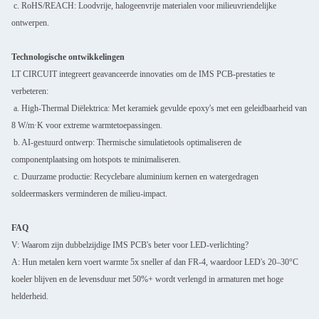
c. RoHS/REACH: Loodvrije, halogeenvrije materialen voor milieuvriendelijke
ontwerpen.
Technologische ontwikkelingen
LT CIRCUIT integreert geavanceerde innovaties om de IMS PCB-prestaties te
verbeteren:
Laat een bericht achter
a. High-Thermal Diëlektrica: Met keramiek gevulde epoxy's met een geleidbaarheid van
We bellen je snel terug!
8 W/m·K voor extreme warmtetoepassingen.
b. AI-gestuurd ontwerp: Thermische simulatietools optimaliseren de
componentplaatsing om hotspots te minimaliseren.
c. Duurzame productie: Recyclebare aluminium kernen en watergedragen
soldeermaskers verminderen de milieu-impact.
FAQ
V: Waarom zijn dubbelzijdige IMS PCB's beter voor LED-verlichting?
A: Hun metalen kern voert warmte 5x sneller af dan FR-4, waardoor LED's 20–30°C
koeler blijven en de levensduur met 50%+ wordt verlengd in armaturen met hoge
helderheid.