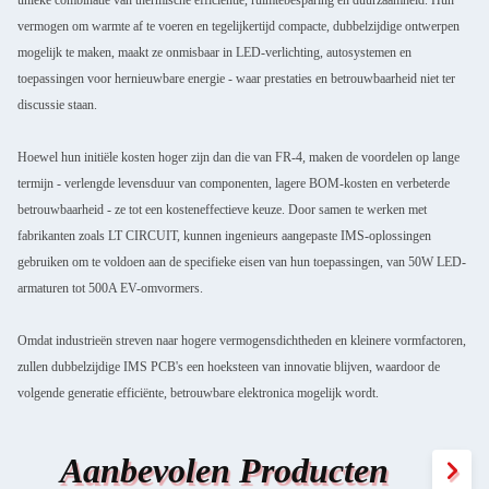
vermogen om warmte af te voeren en tegelijkertijd compacte, dubbelzijdige ontwerpen
mogelijk te maken, maakt ze onmisbaar in LED-verlichting, autosystemen en
toepassingen voor hernieuwbare energie - waar prestaties en betrouwbaarheid niet ter
discussie staan.
Hoewel hun initiële kosten hoger zijn dan die van FR-4, maken de voordelen op lange
termijn - verlengde levensduur van componenten, lagere BOM-kosten en verbeterde
betrouwbaarheid - ze tot een kosteneffectieve keuze. Door samen te werken met
fabrikanten zoals LT CIRCUIT, kunnen ingenieurs aangepaste IMS-oplossingen
gebruiken om te voldoen aan de specifieke eisen van hun toepassingen, van 50W LED-
armaturen tot 500A EV-omvormers.
Omdat industrieën streven naar hogere vermogensdichtheden en kleinere vormfactoren,
zullen dubbelzijdige IMS PCB's een hoeksteen van innovatie blijven, waardoor de
volgende generatie efficiënte, betrouwbare elektronica mogelijk wordt.
Aanbevolen Producten