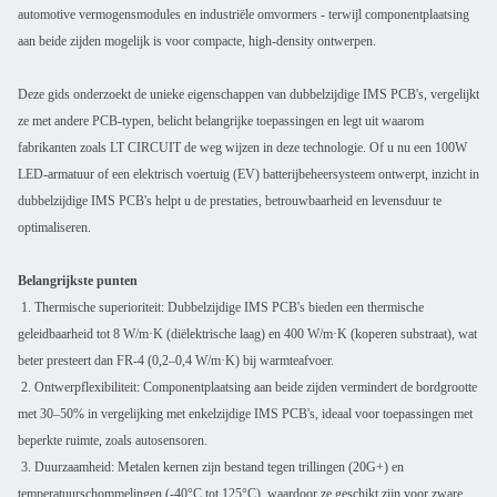
automotive vermogensmodules en industriële omvormers - terwijl componentplaatsing
aan beide zijden mogelijk is voor compacte, high-density ontwerpen.
Deze gids onderzoekt de unieke eigenschappen van dubbelzijdige IMS PCB's, vergelijkt
ze met andere PCB-typen, belicht belangrijke toepassingen en legt uit waarom
fabrikanten zoals LT CIRCUIT de weg wijzen in deze technologie. Of u nu een 100W
LED-armatuur of een elektrisch voertuig (EV) batterijbeheersysteem ontwerpt, inzicht in
dubbelzijdige IMS PCB's helpt u de prestaties, betrouwbaarheid en levensduur te
optimaliseren.
Belangrijkste punten
1. Thermische superioriteit: Dubbelzijdige IMS PCB's bieden een thermische
geleidbaarheid tot 8 W/m·K (diëlektrische laag) en 400 W/m·K (koperen substraat), wat
beter presteert dan FR-4 (0,2–0,4 W/m·K) bij warmteafvoer.
2. Ontwerpflexibiliteit: Componentplaatsing aan beide zijden vermindert de bordgrootte
met 30–50% in vergelijking met enkelzijdige IMS PCB's, ideaal voor toepassingen met
beperkte ruimte, zoals autosensoren.
3. Duurzaamheid: Metalen kernen zijn bestand tegen trillingen (20G+) en
temperatuurschommelingen (-40°C tot 125°C), waardoor ze geschikt zijn voor zware