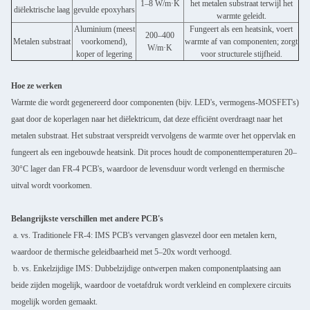
1–8 W/m·K
het metalen substraat terwijl het
diëlektrische laag
gevulde epoxyhars
warmte geleidt.
Aluminium (meest
Fungeert als een heatsink, voert
200–400
Metalen substraat
voorkomend),
warmte af van componenten; zorgt
W/m·K
koper of legering
voor structurele stijfheid.
Hoe ze werken
Warmte die wordt gegenereerd door componenten (bijv. LED's, vermogens-MOSFET's)
gaat door de koperlagen naar het diëlektricum, dat deze efficiënt overdraagt naar het
metalen substraat. Het substraat verspreidt vervolgens de warmte over het oppervlak en
fungeert als een ingebouwde heatsink. Dit proces houdt de componenttemperaturen 20–
30°C lager dan FR-4 PCB's, waardoor de levensduur wordt verlengd en thermische
uitval wordt voorkomen.
Belangrijkste verschillen met andere PCB's
a. vs. Traditionele FR-4: IMS PCB's vervangen glasvezel door een metalen kern,
waardoor de thermische geleidbaarheid met 5–20x wordt verhoogd.
b. vs. Enkelzijdige IMS: Dubbelzijdige ontwerpen maken componentplaatsing aan
beide zijden mogelijk, waardoor de voetafdruk wordt verkleind en complexere circuits
mogelijk worden gemaakt.