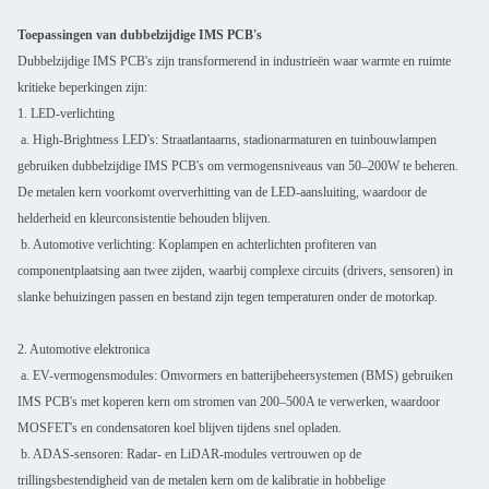
Toepassingen van dubbelzijdige IMS PCB's
Dubbelzijdige IMS PCB's zijn transformerend in industrieën waar warmte en ruimte
kritieke beperkingen zijn:
1. LED-verlichting
a. High-Brightness LED's: Straatlantaarns, stadionarmaturen en tuinbouwlampen
gebruiken dubbelzijdige IMS PCB's om vermogensniveaus van 50–200W te beheren.
De metalen kern voorkomt oververhitting van de LED-aansluiting, waardoor de
helderheid en kleurconsistentie behouden blijven.
b. Automotive verlichting: Koplampen en achterlichten profiteren van
componentplaatsing aan twee zijden, waarbij complexe circuits (drivers, sensoren) in
slanke behuizingen passen en bestand zijn tegen temperaturen onder de motorkap.
2. Automotive elektronica
a. EV-vermogensmodules: Omvormers en batterijbeheersystemen (BMS) gebruiken
IMS PCB's met koperen kern om stromen van 200–500A te verwerken, waardoor
MOSFET's en condensatoren koel blijven tijdens snel opladen.
b. ADAS-sensoren: Radar- en LiDAR-modules vertrouwen op de
trillingsbestendigheid van de metalen kern om de kalibratie in hobbelige