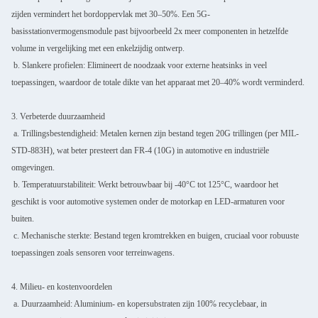
zijden vermindert het bordoppervlak met 30–50%. Een 5G-
basisstationvermogensmodule past bijvoorbeeld 2x meer componenten in hetzelfde
volume in vergelijking met een enkelzijdig ontwerp.
b. Slankere profielen: Elimineert de noodzaak voor externe heatsinks in veel
toepassingen, waardoor de totale dikte van het apparaat met 20–40% wordt verminderd.
3. Verbeterde duurzaamheid
a. Trillingsbestendigheid: Metalen kernen zijn bestand tegen 20G trillingen (per MIL-
STD-883H), wat beter presteert dan FR-4 (10G) in automotive en industriële
omgevingen.
b. Temperatuurstabiliteit: Werkt betrouwbaar bij -40°C tot 125°C, waardoor het
geschikt is voor automotive systemen onder de motorkap en LED-armaturen voor
buiten.
c. Mechanische sterkte: Bestand tegen kromtrekken en buigen, cruciaal voor robuuste
toepassingen zoals sensoren voor terreinwagens.
4. Milieu- en kostenvoordelen
a. Duurzaamheid: Aluminium- en kopersubstraten zijn 100% recyclebaar, in