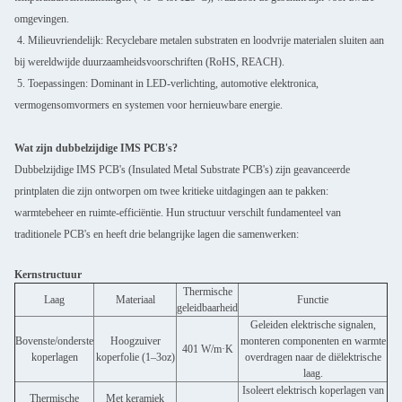
omgevingen.
4. Milieuvriendelijk: Recyclebare metalen substraten en loodvrije materialen sluiten aan
bij wereldwijde duurzaamheidsvoorschriften (RoHS, REACH).
5. Toepassingen: Dominant in LED-verlichting, automotive elektronica,
vermogensomvormers en systemen voor hernieuwbare energie.
Wat zijn dubbelzijdige IMS PCB's?
Dubbelzijdige IMS PCB's (Insulated Metal Substrate PCB's) zijn geavanceerde
printplaten die zijn ontworpen om twee kritieke uitdagingen aan te pakken:
warmtebeheer en ruimte-efficiëntie. Hun structuur verschilt fundamenteel van
traditionele PCB's en heeft drie belangrijke lagen die samenwerken:
Kernstructuur
Thermische
Laag
Materiaal
Functie
geleidbaarheid
Geleiden elektrische signalen,
Bovenste/onderste
Hoogzuiver
monteren componenten en warmte
401 W/m·K
koperlagen
koperfolie (1–3oz)
overdragen naar de diëlektrische
laag.
Isoleert elektrisch koperlagen van
Thermische
Met keramiek