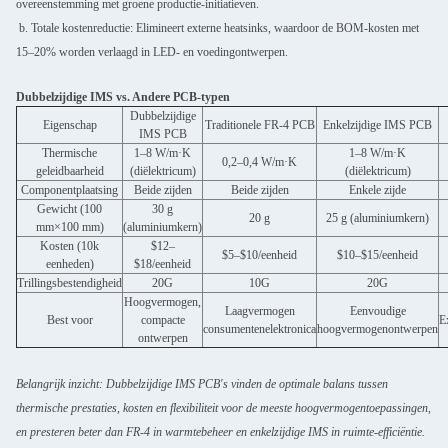
overeenstemming met groene productie-initiatieven.
b. Totale kostenreductie: Elimineert externe heatsinks, waardoor de BOM-kosten met
15–20% worden verlaagd in LED- en voedingontwerpen.
Dubbelzijdige IMS vs. Andere PCB-typen
Dubbelzijdige
Eigenschap
Traditionele FR-4 PCB
Enkelzijdige IMS PCB
IMS PCB
Thermische
1–8 W/m·K
1–8 W/m·K
0,2–0,4 W/m·K
geleidbaarheid
(diëlektricum)
(diëlektricum)
Componentplaatsing
Beide zijden
Beide zijden
Enkele zijde
Gewicht (100
30 g
20 g
25 g (aluminiumkern)
mm×100 mm)
(aluminiumkern)
Kosten (10k
$12–
$5–$10/eenheid
$10–$15/eenheid
eenheden)
$18/eenheid
Trillingsbestendigheid
20G
10G
20G
Hoogvermogen,
Laagvermogen
Eenvoudige
Best voor
compacte
E
consumentenelektronica
hoogvermogenontwerpen
ontwerpen
Belangrijk inzicht: Dubbelzijdige IMS PCB's vinden de optimale balans tussen
thermische prestaties, kosten en flexibiliteit voor de meeste hoogvermogentoepassingen,
en presteren beter dan FR-4 in warmtebeheer en enkelzijdige IMS in ruimte-efficiëntie.