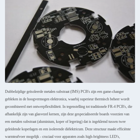
Dubbelzijdige geïsoleerde metalen substraat (IMS) PCB's zijn een game-changer
gebleken in de hoogvermogen elektronica, waarbij superieur thermisch beheer wordt
gecombineerd met ontwerpflexibiliteit. In tegenstelling tot traditionele FR-4 PCB's, die
afhankelijk zijn van glasvezel kernen, zijn deze gespecialiseerde boards voorzien van
een metalen substraat (aluminium, koper of legering) dat is ingeklemd tussen twee
geleidende koperlagen en een isolerende diëlektricum. Deze structuur maakt efficiënte
warmteafvoer mogelijk - cruciaal voor apparaten zoals high-brightness LED's,