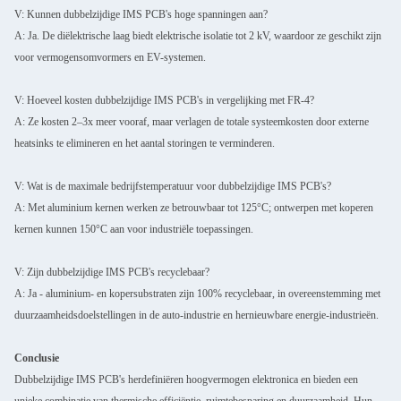
V: Kunnen dubbelzijdige IMS PCB's hoge spanningen aan?
A: Ja. De diëlektrische laag biedt elektrische isolatie tot 2 kV, waardoor ze geschikt zijn
voor vermogensomvormers en EV-systemen.
VERZENDEN
V: Hoeveel kosten dubbelzijdige IMS PCB's in vergelijking met FR-4?
A: Ze kosten 2–3x meer vooraf, maar verlagen de totale systeemkosten door externe
heatsinks te elimineren en het aantal storingen te verminderen.
V: Wat is de maximale bedrijfstemperatuur voor dubbelzijdige IMS PCB's?
A: Met aluminium kernen werken ze betrouwbaar tot 125°C; ontwerpen met koperen
kernen kunnen 150°C aan voor industriële toepassingen.
V: Zijn dubbelzijdige IMS PCB's recyclebaar?
A: Ja - aluminium- en kopersubstraten zijn 100% recyclebaar, in overeenstemming met
duurzaamheidsdoelstellingen in de auto-industrie en hernieuwbare energie-industrieën.
Conclusie
Dubbelzijdige IMS PCB's herdefiniëren hoogvermogen elektronica en bieden een
unieke combinatie van thermische efficiëntie, ruimtebesparing en duurzaamheid. Hun