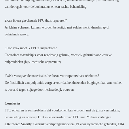
van de regels voor de bochtradius en een zachte behandeling.
2Kan ik een gescheurde FPC thuis repareren?
Ja, kleine scheuren kunnen worden bevestigd met soldeerwerk, draadwrap of
geleidende epoxy.
3Hoe vaak moet ik FPC's inspecteren?
Controleer maandelijks voor regelmatig gebruik; voor elk gebruik voor kritieke
hulpmiddelen (bijv. medische apparatuur).
4Welk verstijvende materiaal is het beste voor opvouwbare telefoons?
De flexibiliteit van polyimide zorgt ervoor dat het duizenden buigingen kan aan, en het
is bestand tegen slijtage door herhaaldelijk vouwen.
Conclusies
FPC scheuren is een probleem dat voorkomen kan worden, met de juiste versterking,
behandeling en ontwerp kunt u de levensduur van FPC met 2 ̊3 keer verlengen.
a.Reinforce Smartly: Gebruik verstijvingsmiddelen (PI voor dynamische gebieden, FR4