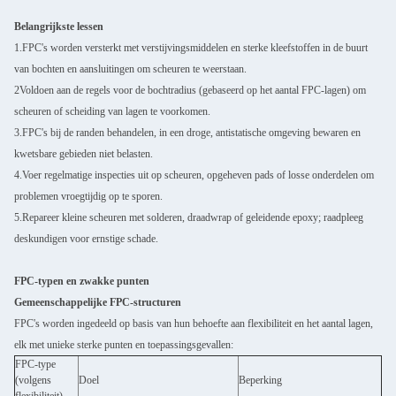
Belangrijkste lessen
1.FPC's worden versterkt met verstijvingsmiddelen en sterke kleefstoffen in de buurt
van bochten en aansluitingen om scheuren te weerstaan.
2Voldoen aan de regels voor de bochtradius (gebaseerd op het aantal FPC-lagen) om
scheuren of scheiding van lagen te voorkomen.
3.FPC's bij de randen behandelen, in een droge, antistatische omgeving bewaren en
kwetsbare gebieden niet belasten.
4.Voer regelmatige inspecties uit op scheuren, opgeheven pads of losse onderdelen om
problemen vroegtijdig op te sporen.
5.Repareer kleine scheuren met solderen, draadwrap of geleidende epoxy; raadpleeg
deskundigen voor ernstige schade.
FPC-typen en zwakke punten
Gemeenschappelijke FPC-structuren
FPC's worden ingedeeld op basis van hun behoefte aan flexibiliteit en het aantal lagen,
elk met unieke sterke punten en toepassingsgevallen:
FPC-type
(volgens
Doel
Beperking