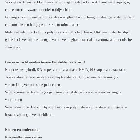
Verstijf kwetsbare plekken: voeg verstijvingsmiddelen toe in de buurt van buigingen,
connectoren en zware onderdelen (bijv. chips).
Routing van componenten: onderdelen weghouden van hoog buigbare gebieden; tussen
componenten en buigingen 2 ∼3 mm ruimte laten.
Materiaalmatching: Gebruik polyimide voor flexibele lagen, FR4 voor statische stijve
gebieden  vermijd het mengen van onverenigbare materialen (veroorzaakt thermische
spanning).
Een evenwicht vinden tussen flexibiliteit en kracht
Koperkeuze: gebruik RA-koper voor dynamische FPC's; ED-koper voor statische.
Trace-ontwerp: verruim de sporen bij bochten (≥ 0,2 mm) om de spanning te
verspreiden; vermijd scherpe bochten.
Schijfsymmetrie: bouw lagen gelijkmatig rond de neutrale as om vervorming te
voorkomen.
Selectie van lijm: Gebruik lijm op basis van polyimide voor flexibele bindingen die
bestand zijn tegen vermoeidheid.
Kosten en onderhoud
Kosteneffectieve keuzes