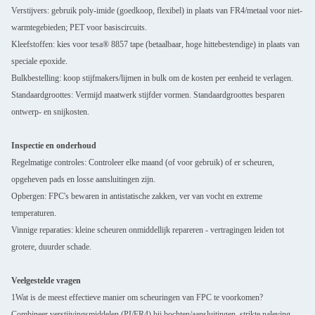
Verstijvers: gebruik poly-imide (goedkoop, flexibel) in plaats van FR4/metaal voor niet-
warmtegebieden; PET voor basiscircuits.
Kleefstoffen: kies voor tesa® 8857 tape (betaalbaar, hoge hittebestendige) in plaats van
speciale epoxide.
Bulkbestelling: koop stijfmakers/lijmen in bulk om de kosten per eenheid te verlagen.
Standaardgroottes: Vermijd maatwerk stijfder vormen. Standaardgroottes besparen
ontwerp- en snijkosten.
Inspectie en onderhoud
Regelmatige controles: Controleer elke maand (of voor gebruik) of er scheuren,
opgeheven pads en losse aansluitingen zijn.
Opbergen: FPC's bewaren in antistatische zakken, ver van vocht en extreme
temperaturen.
Vinnige reparaties: kleine scheuren onmiddellijk repareren - vertragingen leiden tot
grotere, duurder schade.
Veelgestelde vragen
1Wat is de meest effectieve manier om scheuringen van FPC te voorkomen?
Combineer verstijvingsmiddelen (PI/FR4) bij bochten/aansluitingen, strikte naleving