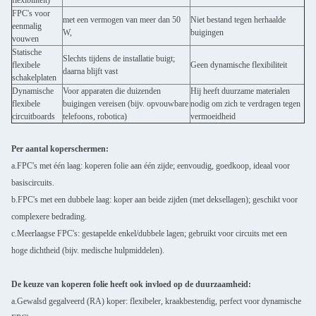
flexibiliteit)
FPC's voor
met een vermogen van meer dan 50
Niet bestand tegen herhaalde
eenmalig
W,
buigingen
vouwen
Statische
Slechts tijdens de installatie buigt;
flexibele
Geen dynamische flexibiliteit
daarna blijft vast
schakelplaten
Dynamische
Voor apparaten die duizenden
Hij heeft duurzame materialen
flexibele
buigingen vereisen (bijv. opvouwbare
nodig om zich te verdragen tegen
circuitboards
telefoons, robotica)
vermoeidheid
Per aantal koperschermen:
a.FPC's met één laag: koperen folie aan één zijde; eenvoudig, goedkoop, ideaal voor
basiscircuits.
b.FPC's met een dubbele laag: koper aan beide zijden (met deksellagen); geschikt voor
complexere bedrading.
c.Meerlaagse FPC's: gestapelde enkel/dubbele lagen; gebruikt voor circuits met een
hoge dichtheid (bijv. medische hulpmiddelen).
De keuze van koperen folie heeft ook invloed op de duurzaamheid:
a.Gewalsd gegalveerd (RA) koper: flexibeler, kraakbestendig, perfect voor dynamische