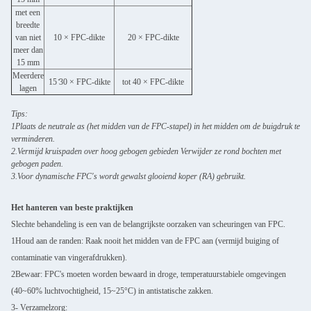
met een
breedte
van niet
10 × FPC-dikte
20 × FPC-dikte
meer dan
15 mm
Meerdere
15 ̊30 × FPC-dikte
tot 40 × FPC-dikte
lagen
Tips:
1Plaats de neutrale as (het midden van de FPC-stapel) in het midden om de buigdruk te
verminderen.
2.Vermijd kruispaden over hoog gebogen gebieden Verwijder ze rond bochten met
gebogen paden.
3.Voor dynamische FPC's wordt gewalst glooiend koper (RA) gebruikt.
Het hanteren van beste praktijken
VERZENDEN
Slechte behandeling is een van de belangrijkste oorzaken van scheuringen van FPC.
1Houd aan de randen: Raak nooit het midden van de FPC aan (vermijd buiging of
contaminatie van vingerafdrukken).
2Bewaar: FPC's moeten worden bewaard in droge, temperatuurstabiele omgevingen
(40~60% luchtvochtigheid, 15~25°C) in antistatische zakken.
3- Verzamelzorg: