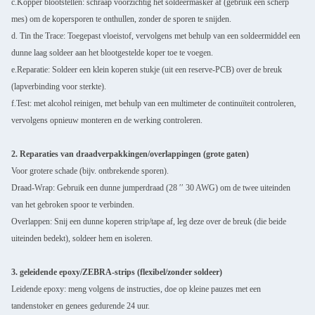
c.Kopper blootstellen: schraap voorzichtig het soldeermasker af (gebruik een scherp
mes) om de kopersporen te onthullen, zonder de sporen te snijden.
d. Tin the Trace: Toegepast vloeistof, vervolgens met behulp van een soldeermiddel een
dunne laag soldeer aan het blootgestelde koper toe te voegen.
e.Reparatie: Soldeer een klein koperen stukje (uit een reserve-PCB) over de breuk
(lapverbinding voor sterkte).
f.Test: met alcohol reinigen, met behulp van een multimeter de continuïteit controleren,
vervolgens opnieuw monteren en de werking controleren.
2. Reparaties van draadverpakkingen/overlappingen (grote gaten)
Voor grotere schade (bijv. ontbrekende sporen).
Draad-Wrap: Gebruik een dunne jumperdraad (28 ′′ 30 AWG) om de twee uiteinden
van het gebroken spoor te verbinden.
Overlappen: Snij een dunne koperen strip/tape af, leg deze over de breuk (die beide
uiteinden bedekt), soldeer hem en isoleren.
3. geleidende epoxy/ZEBRA-strips (flexibel/zonder soldeer)
Leidende epoxy: meng volgens de instructies, doe op kleine pauzes met een
tandenstoker en genees gedurende 24 uur.