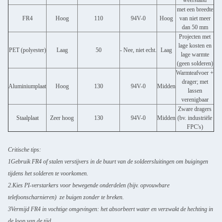
weerstand
met een breedte
FR4
Hoog
110
94V-0
Hoog
van niet meer
dan 50 mm
Projecten met
lage kosten en
PET (polyester)
Laag
50
- Nee, niet echt.
Laag
lage warmte
(geen solderen)
Warmteafvoer +
drager; met
Aluminiumplaat
Hoog
130
94V-0
Midden
lassen
verenigbaar
Zware dragers
Staalplaat
Zeer hoog
130
94V-0
Midden
(bv. industriële
FPC's)
Critische tips:
1Gebruik FR4 of stalen verstijvers in de buurt van de soldeersluitingen om buigingen
tijdens het solderen te voorkomen.
2.Kies PI-verstarkers voor bewegende onderdelen (bijv. opvouwbare
telefoonscharnieren)  ze buigen zonder te breken.
3Vermijd FR4 in vochtige omgevingen: het absorbeert water en verzwakt de hechting in
de loop van de tijd.