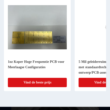
1oz Koper Hoge Frequentie PCB voor
5 Mil geleiderruimt
Meerlaagse Configuraties
met standaardtechno
ontwerp/PCB-assemb
Vind de beste prijs
Vind de be