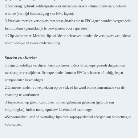
2.Soldering: gebruik soldeerpasta voor metaalverstarkers (aluminium/staal); beheers
warmte (vermijd beschadiging van FPC-lagen).
3.Press-in: metalen verstijvers met press-fit-tabs die in FPC-gaten worden vergrendeld;
herbruikbaar (gemakkelijk te verwijderen voor reparaties).
4.Clips/schroeven: Metalen clips of kleine schroeven houden de verstijvers vast; ideaal
voor tijdelijke of zware ondersteuning.
Snoeien en afwerken
1.Trim Overtollige verstijver: Gebruik lasersnijders of scherpe gereedschappen om
overhang te verwijderen. Scherpe randen kunnen FPC's scheuren of nabijgelegen
componenten beschadigen.
2.Glanzere randen: ruwe plekken op de vlek of het zand om de concentratie van de
spanning te voorkomen.
3.Inspecteren op gaten: Controleer op niet-gebonden gebieden (gebruik een
vergrootglas); indien nodig opnieuw kleefmiddel aanbrengen.
4Schoonmaken: stof of overtollige lijm met isopropylalcohol afvegen om besmetting te
voorkomen.