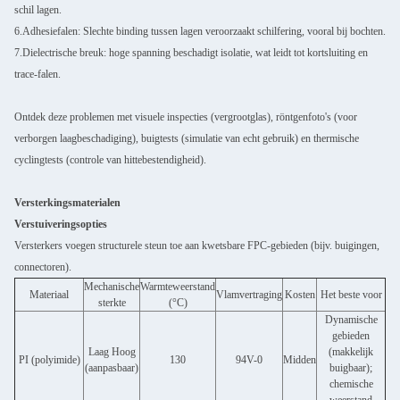
schil lagen.
6.Adhesiefalen: Slechte binding tussen lagen veroorzaakt schilfering, vooral bij bochten.
7.Dielectrische breuk: hoge spanning beschadigt isolatie, wat leidt tot kortsluiting en
trace-falen.
Ontdek deze problemen met visuele inspecties (vergrootglas), röntgenfoto's (voor
verborgen laagbeschadiging), buigtests (simulatie van echt gebruik) en thermische
cyclingtests (controle van hittebestendigheid).
Versterkingsmaterialen
Verstuiveringsopties
Versterkers voegen structurele steun toe aan kwetsbare FPC-gebieden (bijv. buigingen,
connectoren).
Mechanische
Warmteweerstand
Materiaal
Vlamvertraging
Kosten
Het beste voor
sterkte
(°C)
Dynamische
gebieden
Laag Hoog
(makkelijk
PI (polyimide)
130
94V-0
Midden
(aanpasbaar)
buigbaar);
chemische