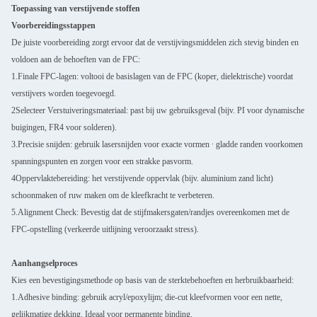
Toepassing van verstijvende stoffen
Voorbereidingsstappen
De juiste voorbereiding zorgt ervoor dat de verstijvingsmiddelen zich stevig binden en
voldoen aan de behoeften van de FPC:
1.Finale FPC-lagen: voltooi de basislagen van de FPC (koper, dielektrische) voordat
verstijvers worden toegevoegd.
2Selecteer Verstuiveringsmateriaal: past bij uw gebruiksgeval (bijv. PI voor dynamische
buigingen, FR4 voor solderen).
3.Precisie snijden: gebruik lasersnijden voor exacte vormen ∙ gladde randen voorkomen
spanningspunten en zorgen voor een strakke pasvorm.
4Oppervlaktebereiding: het verstijvende oppervlak (bijv. aluminium zand licht)
schoonmaken of ruw maken om de kleefkracht te verbeteren.
5.Alignment Check: Bevestig dat de stijfmakersgaten/randjes overeenkomen met de
FPC-opstelling (verkeerde uitlijning veroorzaakt stress).
Aanhangselproces
Kies een bevestigingsmethode op basis van de sterktebehoeften en herbruikbaarheid:
1.Adhesive binding: gebruik acryl/epoxylijm; die-cut kleefvormen voor een nette,
gelijkmatige dekking. Ideaal voor permanente binding.