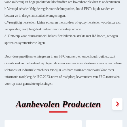
voor solderen) en hoge peelsterkte kleefstoffen om kwetsbare plekken te ondersteunen.
b.Vermijd schade: Volg de regels voor de buigradius, houd FPC's bij de randen en
bewaar ze in droge, antistatische omgevingen.
c.Vroegtijdig herstellen: kleine scheuren met soldeer of epoxy herstellen voordat ze zich
verspreiden; raadpleeg deskundigen voor ernstige schade.
d. Ontwerp voor duurzaamheid: balans flexibiliteit en sterkte met RA koper, gebogen
sporen en symmetrische lagen.
Door deze praktijken te integreren in uw FPC ontwerp en onderhoud routine,u zult
circuits maken die bestand zijn tegen de eisen van moderne elektronica van opvouwbare
telefoons tot industriële machines terwijl u kostbare storingen voorkomtVoor meer
informatie raadpleeg de IPC-2223-norm of raadpleeg leveranciers van FPC-materialen
voor op maat gemaakte oplossingen.
Aanbevolen Producten