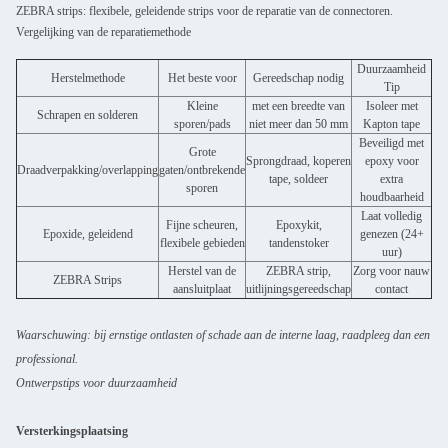
ZEBRA strips: flexibele, geleidende strips voor de reparatie van de connectoren.
Vergelijking van de reparatiemethode
Duurzaamheid
Herstelmethode
Het beste voor
Gereedschap nodig
Tip
Kleine
met een breedte van
Isoleer met
Schrapen en solderen
sporen/pads
niet meer dan 50 mm
Kapton tape
Beveiligd met
Grote
Sprongdraad, koperen
epoxy voor
Draadverpakking/overlapping
gaten/ontbrekende
tape, soldeer
extra
sporen
houdbaarheid
Laat volledig
Fijne scheuren,
Epoxykit,
Epoxide, geleidend
genezen (24+
flexibele gebieden
tandenstoker
uur)
Herstel van de
ZEBRA strip,
Zorg voor nauw
ZEBRA Strips
aansluitplaat
uitlijningsgereedschap
contact
Waarschuwing: bij ernstige ontlasten of schade aan de interne laag, raadpleeg dan een
professional.
Ontwerpstips voor duurzaamheid
Versterkingsplaatsing