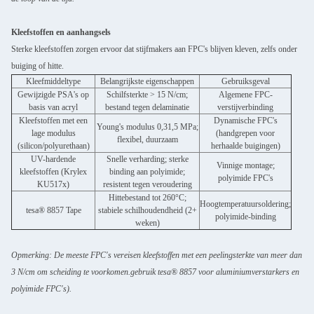
Kleefstoffen en aanhangsels
Sterke kleefstoffen zorgen ervoor dat stijfmakers aan FPC's blijven kleven, zelfs onder
buiging of hitte.
Kleefmiddeltype
Belangrijkste eigenschappen
Gebruiksgeval
Gewijzigde PSA's op
Schilfsterkte > 15 N/cm;
Algemene FPC-
basis van acryl
bestand tegen delaminatie
verstijverbinding
Kleefstoffen met een
Dynamische FPC's
Young's modulus 0,3­1,5 MPa;
lage modulus
(handgrepen voor
flexibel, duurzaam
(silicon/polyurethaan)
herhaalde buigingen)
UV-hardende
Snelle verharding; sterke
Vinnige montage;
kleefstoffen (Krylex
binding aan polyimide;
polyimide FPC's
KU517x)
resistent tegen veroudering
Hittebestand tot 260°C;
Hoogtemperatuursoldering;
tesa® 8857 Tape
stabiele schilhoudendheid (2+
polyimide-binding
weken)
Opmerking: De meeste FPC's vereisen kleefstoffen met een peelingsterkte van meer dan
3 N/cm om scheiding te voorkomen.gebruik tesa® 8857 voor aluminiumverstarkers en
polyimide FPC's).