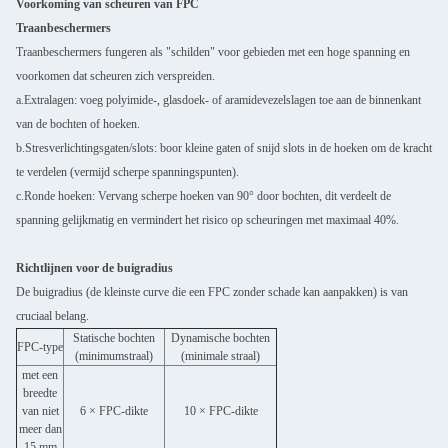
Voorkoming van scheuren van FPC
Traanbeschermers
Traanbeschermers fungeren als "schilden" voor gebieden met een hoge spanning en
voorkomen dat scheuren zich verspreiden.
a.Extralagen: voeg polyimide-, glasdoek- of aramidevezelslagen toe aan de binnenkant
van de bochten of hoeken.
b.Stresverlichtingsgaten/slots: boor kleine gaten of snijd slots in de hoeken om de kracht
te verdelen (vermijd scherpe spanningspunten).
c.Ronde hoeken: Vervang scherpe hoeken van 90° door bochten, dit verdeelt de
spanning gelijkmatig en vermindert het risico op scheuringen met maximaal 40%.
Richtlijnen voor de buigradius
De buigradius (de kleinste curve die een FPC zonder schade kan aanpakken) is van
cruciaal belang.
Statische bochten
Dynamische bochten
FPC-type
(minimumstraal)
(minimale straal)
Laat een bericht achter
met een
breedte
We bellen je snel terug!
van niet
6 × FPC-dikte
10 × FPC-dikte
meer dan
15 mm