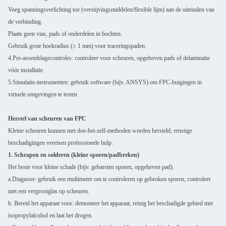
Voeg spanningsverlichting toe (verstijvingsmiddelen/flexible lijm) aan de uiteinden van
de verbinding.
Plaats geen vias, pads of onderdelen in bochten.
Gebruik grote hoekradius (≥ 1 mm) voor traceringspaden.
4.Pre-assemblagecontroles: controleer voor scheuren, opgeheven pads of delaminatie
vóór installatie.
5.Simulatie-instrumenten: gebruik software (bijv. ANSYS) om FPC-buigingen in
virtuele omgevingen te testen
Herstel van scheuren van FPC
Kleine scheuren kunnen met doe-het-zelf-methoden worden hersteld; ernstige
beschadigingen vereisen professionele hulp.
1. Schrapen en solderen (kleine sporen/padbreken)
Het beste voor kleine schade (bijv. gebarsten sporen, opgeheven pad).
a.Diagnose: gebruik een multimeter om te controleren op gebroken sporen; controleer
met een vergrootglas op scheuren.
b. Bereid het apparaat voor: demonteer het apparaat, reinig het beschadigde gebied met
isopropylalcohol en laat het drogen.