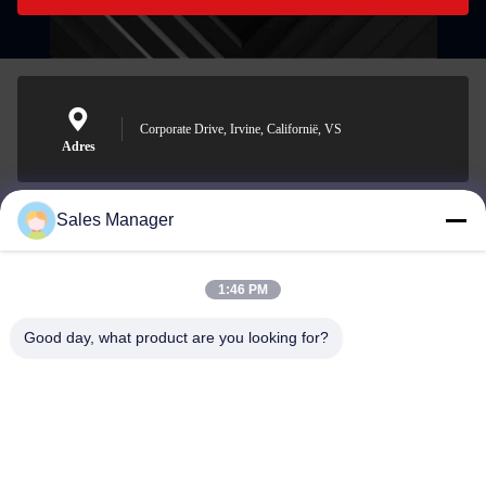
Corporate Drive, Irvine, Californië, VS
Adres
Sales Manager
sales@ltcircuit.com
E-mail
1:46 PM
Good day, what product are you looking for?
001-512-7443871
Telefoon