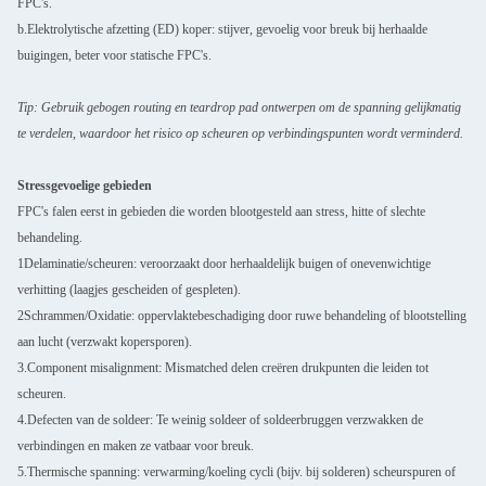
FPC's.
b.Elektrolytische afzetting (ED) koper: stijver, gevoelig voor breuk bij herhaalde
buigingen, beter voor statische FPC's.
Tip: Gebruik gebogen routing en teardrop pad ontwerpen om de spanning gelijkmatig
te verdelen, waardoor het risico op scheuren op verbindingspunten wordt verminderd.
Stressgevoelige gebieden
FPC's falen eerst in gebieden die worden blootgesteld aan stress, hitte of slechte
behandeling.
1Delaminatie/scheuren: veroorzaakt door herhaaldelijk buigen of onevenwichtige
verhitting (laagjes gescheiden of gespleten).
2Schrammen/Oxidatie: oppervlaktebeschadiging door ruwe behandeling of blootstelling
aan lucht (verzwakt kopersporen).
3.Component misalignment: Mismatched delen creëren drukpunten die leiden tot
scheuren.
4.Defecten van de soldeer: Te weinig soldeer of soldeerbruggen verzwakken de
verbindingen en maken ze vatbaar voor breuk.
5.Thermische spanning: verwarming/koeling cycli (bijv. bij solderen) scheurspuren of