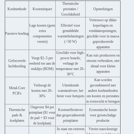
Thermische
Koelmethode
Kostenimpact
prestaties /
Opmerkingen
Geschiktheid
Vertrouwt op dikke
Lage kosten (geen
Effectief voor
koperlagen en
extra
gemiddelde
ventilatieopeningen;
Passieve koeling
componenten
warmtebelastingen
geschikt voor in massa
vereist)
(<50 W)
geproduceerde
apparaten
Geschikt voor high-
Kan ruis produceren en
Voegt $2–5 per
power boards;
Geforceerde
stroom verbruiken; niet
eenheid toe aan de
verlaagt de
luchtkoeling
ideaal voor kleine
stuklijst (BOM)
temperatuur met 20–
apparaten
30°C
Kan worden
Verhoogt de
Uitstekende
gecombineerd met
Metal-Core
kosten met 20–
warmteafvoer; het
andere koelmethoden
PCB's
30%
beste voor hotspots
om kosten en prestaties
in evenwicht te brengen
Ongeveer $4 per
Thermische
Kosteneffectiever
Economische keuze
printplaat ($1 voor
pads &
dan gespecialiseerde
voor grootschalige
de pad + $3 voor
koelplaten
printplaten
productie
de koelplaat)
In staat om extreem
Vereist nauwkeurige