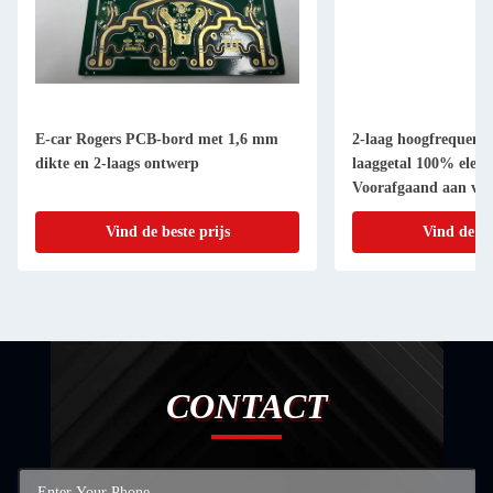
E-car Rogers PCB-bord met 1,6 mm
2-laag hoogfrequente
dikte en 2-laags ontwerp
laaggetal 100% elektr
Voorafgaand aan ver
Vind de beste prijs
Vind de be
CONTACT