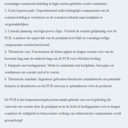
overmatige warmteontwikkeling in high-current gebieden wordt voorkomen.
2. Grote koperen pads: Gepositioneerd onder belangrijke componenten om de
warmteverdeling te verbeteren en de warmteoverdracht naar koelplaten te
vergemakkelijken.
3. Centrale plaatsing van high-power chips: Verdeelt de warmte gelijkmatig over de
PCB, waardoor het oppervlak van de printplaat koel blijft en warmtegevoelige
componenten worden beschermd.
4. Thermische vias: Functioneren als kleine pijpen en dragen warmte over van de
bovenste laag naar de onderste laag van de PCB voor efficiënte koeling.
5. Integratie met koelapparaten: Werkt in combinatie met koelplaten, heat pipes en
ventilatoren om warmte snel af te voeren.
6. Thermische simulatie: Ingenieurs gebruiken thermische simulatietools om potentiële
Laat een bericht achter
hotspots te identificeren en het PCB-ontwerp te optimaliseren vóór de productie.
We bellen je snel terug!
De PCB in het temperatuurregelsysteem maakt gebruik van zowel geleiding als
convectie om warmte door de printplaat en in de lucht of koelapparaten over te dragen,
waardoor de veiligheid en betrouwbare werking van elektronische componenten wordt
gewaarborgd.