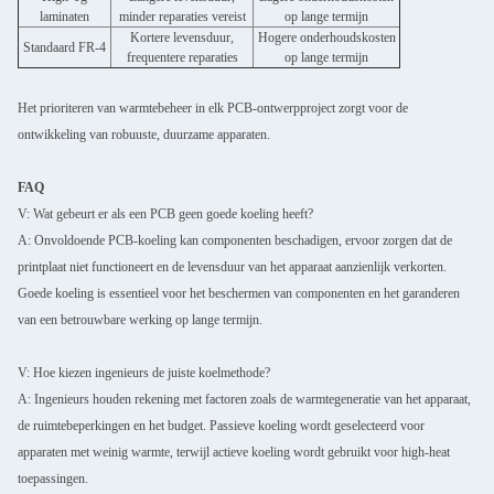
laminaten
minder reparaties vereist
op lange termijn
Kortere levensduur,
Hogere onderhoudskosten
Standaard FR-4
frequentere reparaties
op lange termijn
Het prioriteren van warmtebeheer in elk PCB-ontwerpproject zorgt voor de
ontwikkeling van robuuste, duurzame apparaten.
FAQ
V: Wat gebeurt er als een PCB geen goede koeling heeft?
A: Onvoldoende PCB-koeling kan componenten beschadigen, ervoor zorgen dat de
printplaat niet functioneert en de levensduur van het apparaat aanzienlijk verkorten.
Goede koeling is essentieel voor het beschermen van componenten en het garanderen
van een betrouwbare werking op lange termijn.
V: Hoe kiezen ingenieurs de juiste koelmethode?
A: Ingenieurs houden rekening met factoren zoals de warmtegeneratie van het apparaat,
de ruimtebeperkingen en het budget. Passieve koeling wordt geselecteerd voor
apparaten met weinig warmte, terwijl actieve koeling wordt gebruikt voor high-heat
toepassingen.