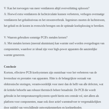
V: Kan het toevoegen van meer ventilatoren altijd oververhitting oplossen?
A: Hoewel extra ventilatoren de luchtcirculatie kunnen verbeteren, verhogen overmatige
ventilatoren het geluidsniveau en het stroomverbruik. Ingenieurs moeten de luchtstroom,
het geluid en de kosten in evenwicht brengen om de optimale koeloplossing te bereiken.
V: Waarom gebruiken sommige PCB's metalen kernen?
A: Met metalen kernen (meestal aluminium) kan warmte snel worden overgedragen van
componenten, waardoor ze ideaal zijn voor high-power apparaten die aanzienlijke
warmte genereren.
Conclusie
Kortom, effectieve PCB-koelsystemen zijn onmisbaar voor het verbeteren van de
levensduur en prestaties van apparaten. Hitte is de belangrijkste oorzaak van
elektronische storingen, verantwoordelijk voor meer dan de helft van alle defecten, wat
de kritieke behoefte aan robuust thermisch beheer benadrukt. De PCB die wordt
gebruikt in het temperatuurregelsysteem speelt hierin een centrale rol, niet alleen als
platform voor componenten, maar ook door actief warmteafvoer te vergemakkelijken
door middel van verschillende ontwerpkenmerken en koelmethoden.