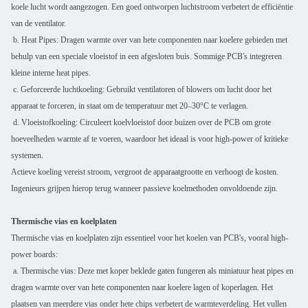
koele lucht wordt aangezogen. Een goed ontworpen luchtstroom verbetert de efficiëntie
van de ventilator.
b. Heat Pipes: Dragen warmte over van hete componenten naar koelere gebieden met
behulp van een speciale vloeistof in een afgesloten buis. Sommige PCB's integreren
kleine interne heat pipes.
c. Geforceerde luchtkoeling: Gebruikt ventilatoren of blowers om lucht door het
apparaat te forceren, in staat om de temperatuur met 20–30°C te verlagen.
d. Vloeistofkoeling: Circuleert koelvloeistof door buizen over de PCB om grote
hoeveelheden warmte af te voeren, waardoor het ideaal is voor high-power of kritieke
systemen.
Actieve koeling vereist stroom, vergroot de apparaatgrootte en verhoogt de kosten.
Ingenieurs grijpen hierop terug wanneer passieve koelmethoden onvoldoende zijn.
Thermische vias en koelplaten
Thermische vias en koelplaten zijn essentieel voor het koelen van PCB's, vooral high-
power boards:
a. Thermische vias: Deze met koper beklede gaten fungeren als miniatuur heat pipes en
dragen warmte over van hete componenten naar koelere lagen of koperlagen. Het
plaatsen van meerdere vias onder hete chips verbetert de warmteverdeling. Het vullen