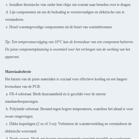
c. Installeer thermische vias onder hete chips om warmte naar beneden over te dragen.
d. Lijn componenten uit om de bedrading te vereenvoudigen en elektrische ruis te
verminderen.
e. Houd warmtegevoelige componenten uit de buurt van warmtebronnen.
Tip: Een temperatuurstijging van 10°C kan de levensduur van een component halveren.
De juiste componentplaatsing is essentieel voor het verlengen van de werking van het
apparaat.
Materiaalselectie
Het kiezen van de juiste materialen is cruciaal voor effectieve koeling en een langere
levensduur van de PCB:
a. FR-4 substraat: Biedt duurzaamheid en is geschikt voor de meeste
standaardtoepassingen.
b. Polyimide substraat: Bestand tegen hogere temperaturen, waardoor het ideaal is voor
zware omgevingen.
c. Dikke koperlagen (2 oz of 3 oz): Verbeteren de warmteverdeling en verminderen de
elektrische weerstand.
d. Brede sporen: Maak een hogere stroomvoerende capaciteit mogelijk en voorkomen