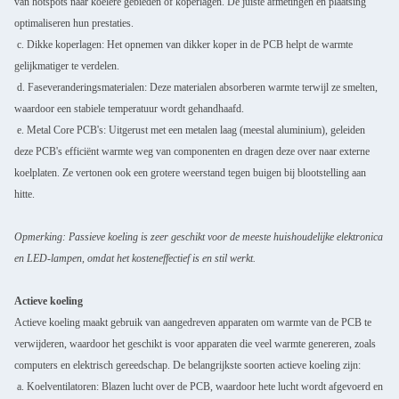
van hotspots naar koelere gebieden of koperlagen. De juiste afmetingen en plaatsing
optimaliseren hun prestaties.
c. Dikke koperlagen: Het opnemen van dikker koper in de PCB helpt de warmte
gelijkmatiger te verdelen.
d. Faseveranderingsmaterialen: Deze materialen absorberen warmte terwijl ze smelten,
waardoor een stabiele temperatuur wordt gehandhaafd.
e. Metal Core PCB's: Uitgerust met een metalen laag (meestal aluminium), geleiden
deze PCB's efficiënt warmte weg van componenten en dragen deze over naar externe
koelplaten. Ze vertonen ook een grotere weerstand tegen buigen bij blootstelling aan
hitte.
Opmerking: Passieve koeling is zeer geschikt voor de meeste huishoudelijke elektronica
en LED-lampen, omdat het kosteneffectief is en stil werkt.
Actieve koeling
Actieve koeling maakt gebruik van aangedreven apparaten om warmte van de PCB te
verwijderen, waardoor het geschikt is voor apparaten die veel warmte genereren, zoals
computers en elektrisch gereedschap. De belangrijkste soorten actieve koeling zijn:
a. Koelventilatoren: Blazen lucht over de PCB, waardoor hete lucht wordt afgevoerd en