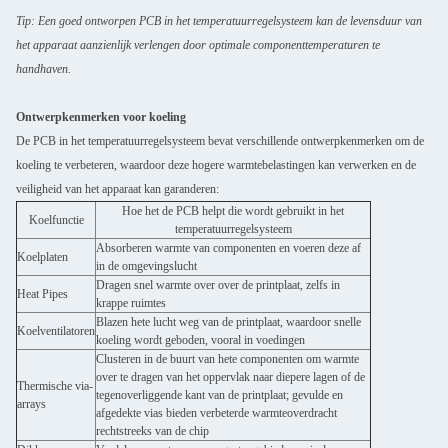
Tip: Een goed ontworpen PCB in het temperatuurregelsysteem kan de levensduur van
het apparaat aanzienlijk verlengen door optimale componenttemperaturen te
handhaven.
Ontwerpkenmerken voor koeling
De PCB in het temperatuurregelsysteem bevat verschillende ontwerpkenmerken om de
koeling te verbeteren, waardoor deze hogere warmtebelastingen kan verwerken en de
veiligheid van het apparaat kan garanderen:
Hoe het de PCB helpt die wordt gebruikt in het
Koelfunctie
temperatuurregelsysteem
VERZENDEN
Absorberen warmte van componenten en voeren deze af
Koelplaten
in de omgevingslucht
Dragen snel warmte over over de printplaat, zelfs in
Heat Pipes
krappe ruimtes
Blazen hete lucht weg van de printplaat, waardoor snelle
Koelventilatoren
koeling wordt geboden, vooral in voedingen
Clusteren in de buurt van hete componenten om warmte
over te dragen van het oppervlak naar diepere lagen of de
Thermische via-
tegenoverliggende kant van de printplaat; gevulde en
arrays
afgedekte vias bieden verbeterde warmteoverdracht
rechtstreeks van de chip