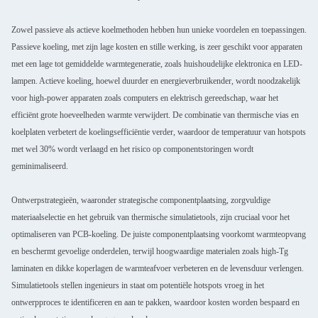
Zowel passieve als actieve koelmethoden hebben hun unieke voordelen en toepassingen.
Passieve koeling, met zijn lage kosten en stille werking, is zeer geschikt voor apparaten
met een lage tot gemiddelde warmtegeneratie, zoals huishoudelijke elektronica en LED-
lampen. Actieve koeling, hoewel duurder en energieverbruikender, wordt noodzakelijk
voor high-power apparaten zoals computers en elektrisch gereedschap, waar het
efficiënt grote hoeveelheden warmte verwijdert. De combinatie van thermische vias en
koelplaten verbetert de koelingsefficiëntie verder, waardoor de temperatuur van hotspots
met wel 30% wordt verlaagd en het risico op componentstoringen wordt
geminimaliseerd.
Ontwerpstrategieën, waaronder strategische componentplaatsing, zorgvuldige
materiaalselectie en het gebruik van thermische simulatietools, zijn cruciaal voor het
optimaliseren van PCB-koeling. De juiste componentplaatsing voorkomt warmteopvang
en beschermt gevoelige onderdelen, terwijl hoogwaardige materialen zoals high-Tg
laminaten en dikke koperlagen de warmteafvoer verbeteren en de levensduur verlengen.
Simulatietools stellen ingenieurs in staat om potentiële hotspots vroeg in het
ontwerpproces te identificeren en aan te pakken, waardoor kosten worden bespaard en