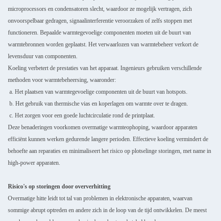
microprocessors en condensatoren slecht, waardoor ze mogelijk vertragen, zich
onvoorspelbaar gedragen, signaalinterferentie veroorzaken of zelfs stoppen met
functioneren. Bepaalde warmtegevoelige componenten moeten uit de buurt van
warmtebronnen worden geplaatst. Het verwaarlozen van warmtebeheer verkort de
levensduur van componenten.
Koeling verbetert de prestaties van het apparaat. Ingenieurs gebruiken verschillende
methoden voor warmtebeheersing, waaronder:
a. Het plaatsen van warmtegevoelige componenten uit de buurt van hotspots.
b. Het gebruik van thermische vias en koperlagen om warmte over te dragen.
c. Het zorgen voor een goede luchtcirculatie rond de printplaat.
Deze benaderingen voorkomen overmatige warmteophoping, waardoor apparaten
efficiënt kunnen werken gedurende langere perioden. Effectieve koeling vermindert de
behoefte aan reparaties en minimaliseert het risico op plotselinge storingen, met name in
high-power apparaten.
Risico's op storingen door oververhitting
Overmatige hitte leidt tot tal van problemen in elektronische apparaten, waarvan
sommige abrupt optreden en andere zich in de loop van de tijd ontwikkelen. De meest