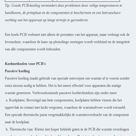
Tip: Goede PCB-koeling vermindert deze problemen door veilige temperaturen te
handhaven, de printplaat en de componenten te beschermen en een betrouwbare
werking van het apparaat op lange termijn te garanderen.
Een koele PCB verbetert niet alleen de prestaties van het apparaat, maar verlengt ook de
levensduur, waardoor de kans op plotselinge storingen wordt verkleind en de integriteit
van alle componenten wordt behouden.
Koelmethoden voor PCB's
Passieve koeling
Passieve koeling maakt gebruik van speciale ontwerpen om warmte af te voeren zonder
extra stroom nodig te hebben. Het is het meest effectief voor apparaten die matige
warmte genereren. Veelvoorkomende passieve koeltechnieken zijn onder meer:
a. Koelplaten: Bevestigd aan hete componenten, koelplaten hebben vinnen die het
oppervlak in contact met lucht vergroten, waardoor de warmteafvoer wordt versneld.
Een speciale thermische pasta vergemakkelijkt de warmteoverdracht van de component
naar de koelplaat.
b. Thermische vias: Kleine met koper beklede gaten in de PCB die warmte overdragen