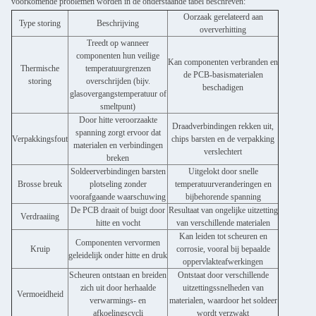
voorkomende problemen worden in de onderstaande tabel beschreven:
Oorzaak gerelateerd aan
Type storing
Beschrijving
oververhitting
Treedt op wanneer
componenten hun veilige
Kan componenten verbranden en
Thermische
temperatuurgrenzen
de PCB-basismaterialen
storing
overschrijden (bijv.
beschadigen
glasovergangstemperatuur of
smeltpunt)
Door hitte veroorzaakte
Draadverbindingen rekken uit,
spanning zorgt ervoor dat
Verpakkingsfout
chips barsten en de verpakking
materialen en verbindingen
verslechtert
breken
Soldeerverbindingen barsten
Uitgelokt door snelle
Brosse breuk
plotseling zonder
temperatuurveranderingen en
voorafgaande waarschuwing
bijbehorende spanning
De PCB draait of buigt door
Resultaat van ongelijke uitzetting
Verdraaiing
hitte en vocht
van verschillende materialen
Kan leiden tot scheuren en
Componenten vervormen
Kruip
corrosie, vooral bij bepaalde
geleidelijk onder hitte en druk
oppervlakteafwerkingen
Scheuren ontstaan en breiden
Ontstaat door verschillende
zich uit door herhaalde
uitzettingssnelheden van
Vermoeidheid
verwarmings- en
materialen, waardoor het soldeer
afkoelingscycli
wordt verzwakt