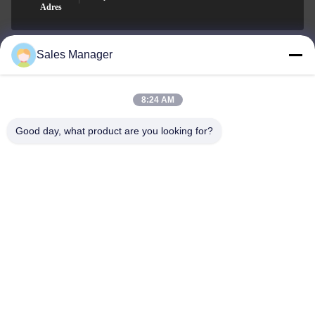
Adres
Sales Manager
sales@ltcircuit.com
E-mail
8:24 AM
Good day, what product are you looking for?
001-512-7443871
Telefoon
LT CIRCUIT CO.,LTD.