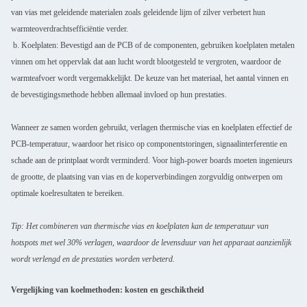
van vias met geleidende materialen zoals geleidende lijm of zilver verbetert hun
warmteoverdrachtsefficiëntie verder.
b. Koelplaten: Bevestigd aan de PCB of de componenten, gebruiken koelplaten metalen
vinnen om het oppervlak dat aan lucht wordt blootgesteld te vergroten, waardoor de
warmteafvoer wordt vergemakkelijkt. De keuze van het materiaal, het aantal vinnen en
de bevestigingsmethode hebben allemaal invloed op hun prestaties.
Wanneer ze samen worden gebruikt, verlagen thermische vias en koelplaten effectief de
PCB-temperatuur, waardoor het risico op componentstoringen, signaalinterferentie en
schade aan de printplaat wordt verminderd. Voor high-power boards moeten ingenieurs
de grootte, de plaatsing van vias en de koperverbindingen zorgvuldig ontwerpen om
optimale koelresultaten te bereiken.
Tip: Het combineren van thermische vias en koelplaten kan de temperatuur van
hotspots met wel 30% verlagen, waardoor de levensduur van het apparaat aanzienlijk
wordt verlengd en de prestaties worden verbeterd.
Vergelijking van koelmethoden: kosten en geschiktheid