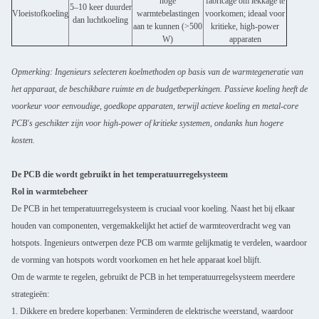
hoge
fabricage om lekkage te
5–10 keer duurder
Vloeistofkoeling
warmtebelastingen
voorkomen; ideaal voor
dan luchtkoeling
aan te kunnen (>500
kritieke, high-power
W)
apparaten
Opmerking: Ingenieurs selecteren koelmethoden op basis van de warmtegeneratie van
het apparaat, de beschikbare ruimte en de budgetbeperkingen. Passieve koeling heeft de
voorkeur voor eenvoudige, goedkope apparaten, terwijl actieve koeling en metal-core
PCB's geschikter zijn voor high-power of kritieke systemen, ondanks hun hogere
kosten.
De PCB die wordt gebruikt in het temperatuurregelsysteem
Rol in warmtebeheer
De PCB in het temperatuurregelsysteem is cruciaal voor koeling. Naast het bij elkaar
houden van componenten, vergemakkelijkt het actief de warmteoverdracht weg van
hotspots. Ingenieurs ontwerpen deze PCB om warmte gelijkmatig te verdelen, waardoor
de vorming van hotspots wordt voorkomen en het hele apparaat koel blijft.
Om de warmte te regelen, gebruikt de PCB in het temperatuurregelsysteem meerdere
strategieën:
1. Dikkere en bredere koperbanen: Verminderen de elektrische weerstand, waardoor