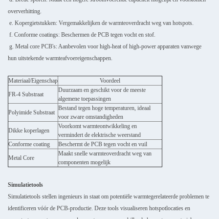
oververhitting.
e. Kopergietstukken: Vergemakkelijken de warmteoverdracht weg van hotspots.
f. Conforme coatings: Beschermen de PCB tegen vocht en stof.
g. Metal core PCB's: Aanbevolen voor high-heat of high-power apparaten vanwege
hun uitstekende warmteafvoereigenschappen.
Materiaal/Eigenschap
Voordeel
Duurzaam en geschikt voor de meeste
FR-4 Substraat
algemene toepassingen
Bestand tegen hoge temperaturen, ideaal
Polyimide Substraat
voor zware omstandigheden
Voorkomt warmteontwikkeling en
Dikke koperlagen
vermindert de elektrische weerstand
Conforme coating
Beschermt de PCB tegen vocht en vuil
Maakt snelle warmteoverdracht weg van
Metal Core
componenten mogelijk
Simulatietools
Simulatietools stellen ingenieurs in staat om potentiële warmtegerelateerde problemen te
identificeren vóór de PCB-productie. Deze tools visualiseren hotspotlocaties en