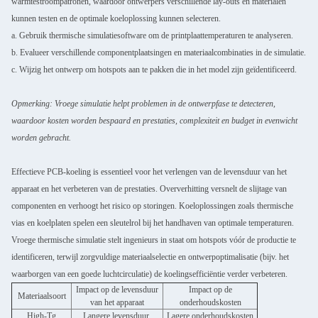
warmtestroompatronen, waardoor ontwerpers verschillende lay-outs en materialen
kunnen testen en de optimale koeloplossing kunnen selecteren.
a. Gebruik thermische simulatiesoftware om de printplaattemperaturen te analyseren.
b. Evalueer verschillende componentplaatsingen en materiaalcombinaties in de simulatie.
c. Wijzig het ontwerp om hotspots aan te pakken die in het model zijn geïdentificeerd.
Opmerking: Vroege simulatie helpt problemen in de ontwerpfase te detecteren,
waardoor kosten worden bespaard en prestaties, complexiteit en budget in evenwicht
worden gebracht.
Effectieve PCB-koeling is essentieel voor het verlengen van de levensduur van het
apparaat en het verbeteren van de prestaties. Oververhitting versnelt de slijtage van
componenten en verhoogt het risico op storingen. Koeloplossingen zoals thermische
vias en koelplaten spelen een sleutelrol bij het handhaven van optimale temperaturen.
Vroege thermische simulatie stelt ingenieurs in staat om hotspots vóór de productie te
identificeren, terwijl zorgvuldige materiaalselectie en ontwerpoptimalisatie (bijv. het
waarborgen van een goede luchtcirculatie) de koelingsefficiëntie verder verbeteren.
Impact op de levensduur
Impact op de
Materiaalsoort
van het apparaat
onderhoudskosten
High-Tg
Langere levensduur,
Lagere onderhoudskosten