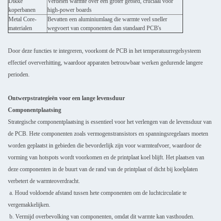
Dikke
Verdelen warmte over een groter gebied, cruciaal voor
koperbanen
high-power boards
Metal Core-
Bevatten een aluminiumlaag die warmte veel sneller
materialen
wegvoert van componenten dan standaard PCB's
Door deze functies te integreren, voorkomt de PCB in het temperatuurregelsysteem
effectief oververhitting, waardoor apparaten betrouwbaar werken gedurende langere
perioden.
Ontwerpstrategieën voor een lange levensduur
Componentplaatsing
Strategische componentplaatsing is essentieel voor het verlengen van de levensduur van
de PCB. Hete componenten zoals vermogenstransistors en spanningsregelaars moeten
worden geplaatst in gebieden die bevorderlijk zijn voor warmteafvoer, waardoor de
vorming van hotspots wordt voorkomen en de printplaat koel blijft. Het plaatsen van
deze componenten in de buurt van de rand van de printplaat of dicht bij koelplaten
verbetert de warmteoverdracht.
a. Houd voldoende afstand tussen hete componenten om de luchtcirculatie te
vergemakkelijken.
b. Vermijd overbevolking van componenten, omdat dit warmte kan vasthouden.