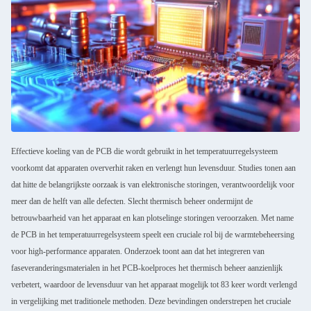
Effectieve koeling van de PCB die wordt gebruikt in het temperatuurregelsysteem
voorkomt dat apparaten oververhit raken en verlengt hun levensduur. Studies tonen aan
dat hitte de belangrijkste oorzaak is van elektronische storingen, verantwoordelijk voor
meer dan de helft van alle defecten. Slecht thermisch beheer ondermijnt de
betrouwbaarheid van het apparaat en kan plotselinge storingen veroorzaken. Met name
de PCB in het temperatuurregelsysteem speelt een cruciale rol bij de warmtebeheersing
voor high-performance apparaten. Onderzoek toont aan dat het integreren van
faseveranderingsmaterialen in het PCB-koelproces het thermisch beheer aanzienlijk
verbetert, waardoor de levensduur van het apparaat mogelijk tot 83 keer wordt verlengd
in vergelijking met traditionele methoden. Deze bevindingen onderstrepen het cruciale