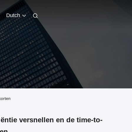
Dutch
korten
ëntie versnellen en de time-to-
ten