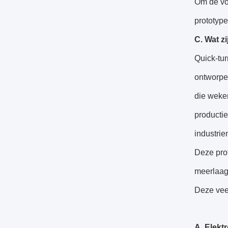
Om de voo
prototype
C. Wat z
Quick-tur
ontworpen
die weken
producti
industrie
Deze prot
meerlaag
Deze veel
A. Elekt