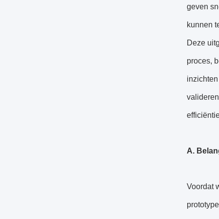
geven sne
kunnen te
Deze uitg
proces, 
inzichten
valideren
efficiënt
A. Belan
Voordat w
prototype