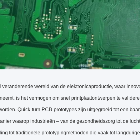
l veranderende wereld van de elektronicaproductie, waar innova
neemt, is het vermogen om snel printplaatontwerpen te valider
worden. Quick-turn PCB-prototypes zijn uitgegroeid tot een baa
nier waarop industrieën – van de gezondheidszorg tot de lucht
ling tot traditionele prototypingmethoden die vaak tot langdurig