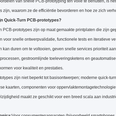
rdelen van snelle PCB-prototyping ten volle te benutten, is het
s zijn, waarom ze de efficiëntie bevorderen en hoe ze zich verh
ijn Quick-Turn PCB-prototypes?
n PCB-prototypes zijn op maat gemaakte printplaten die zijn ge
 voor snelle ontwerpvalidatie, functionele tests en iteratieve ve
 kan duren om te voltooien, geven snelle services prioriteit a
eprocessen, gestroomlijnde toeleveringsketens en geautomatise
normen voor kwaliteit en prestaties.
otypes zijn niet beperkt tot basisontwerpen; moderne quick-tu
se kaarten, componenten voor oppervlaktemontagetechnologie (
zijdigheid maakt ze geschikt voor een breed scala aan industri
ronica:
Voor consumentenapparaten (bijvoorbeeld smartphones, we