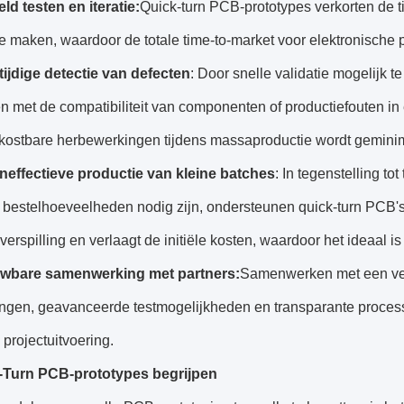
ld testen en iteratie:
Quick-turn PCB-prototypes verkorten de t
 te maken, waardoor de totale time-to-market voor elektronische p
tijdige detectie van defecten
: Door snelle validatie mogelijk 
 met de compatibiliteit van componenten of productiefouten in 
p kostbare herbewerkingen tijdens massaproductie wordt gemini
neffectieve productie van kleine batches
: In tegenstelling to
bestelhoeveelheden nodig zijn, ondersteunen quick-turn PCB's 
verspilling en verlaagt de initiële kosten, waardoor het ideaal i
uwbare samenwerking met partners:
Samenwerken met een ver
ringen, geavanceerde testmogelijkheden en transparante process
projectuitvoering.
-Turn PCB-prototypes begrijpen