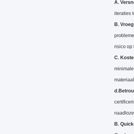
A. Versne
iteraties
B. Vroeg
problemen
risico o
C. Koste
minimale 
materiaal
d.Betro
certifice
naadloze 
B. Quick