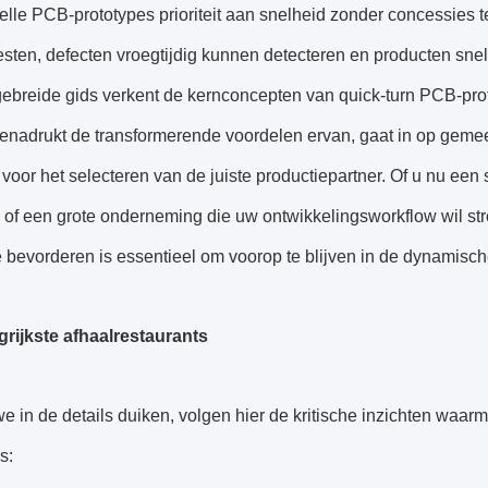
lle PCB-prototypes prioriteit aan snelheid zonder concessies 
sten, defecten vroegtijdig kunnen detecteren en producten snel
ebreide gids verkent de kernconcepten van quick-turn PCB-prot
benadrukt de transformerende voordelen ervan, gaat in op geme
 voor het selecteren van de juiste productiepartner. Of u nu een
 of een grote onderneming die uw ontwikkelingsworkflow wil str
ie bevorderen is essentieel om voorop te blijven in de dynamis
grijkste afhaalrestaurants
e in de details duiken, volgen hier de kritische inzichten waa
s: