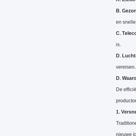
B. Gezo
en snelle
C. Telec
is.
D. Lucht
vereisen.
D. Waaro
De effici
producto
1. Versn
Traditio
nieuwe i