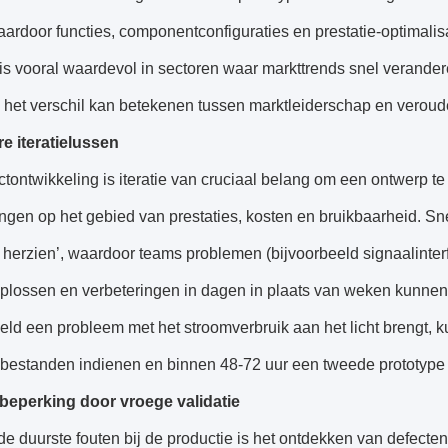
aardoor functies, componentconfiguraties en prestatie-optimal
is vooral waardevol in sectoren waar markttrends snel verande
 het verschil kan betekenen tussen marktleiderschap en veroud
re iteratielussen
ctontwikkeling is iteratie van cruciaal belang om een ​​ontwerp t
ingen op het gebied van prestaties, kosten en bruikbaarheid. Sne
 herzien’, waardoor teams problemen (bijvoorbeeld signaalinter
plossen en verbeteringen in dagen in plaats van weken kunnen 
eld een probleem met het stroomverbruik aan het licht brengt, 
bestanden indienen en binnen 48-72 uur een tweede prototype (v
obeperking door vroege validatie
e duurste fouten bij de productie is het ontdekken van defecten