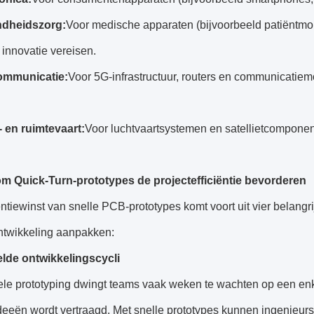
ndheidszorg:
Voor medische apparaten (bijvoorbeeld patiëntmoni
 innovatie vereisen.
ommunicatie:
Voor 5G-infrastructuur, routers en communicatiem
- en ruimtevaart:
Voor luchtvaartsystemen en satellietcomponen
m Quick-Turn-prototypes de projectefficiëntie bevorderen
ëntiewinst van snelle PCB-prototypes komt voort uit vier belang
ntwikkeling aanpakken:
elde ontwikkelingscycli
nele prototyping dwingt teams vaak weken te wachten op een enk
deeën wordt vertraagd. Met snelle prototypes kunnen ingenieu