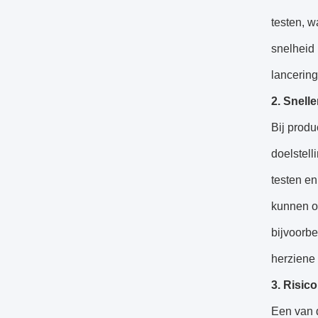
testen, w
snelheid 
lancering
2. Snelle
Bij produ
doelstell
testen en
kunnen o
bijvoorbe
herziene 
3. Risic
Een van d