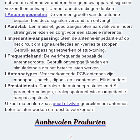
out van de antenne veranderen hoe goed uw apparaat signalen
verzendt en ontvangt. U moet aan deze dingen denken:
Antennegeometrie
: De vorm en grootte van de antenne
l
bepalen hoe deze signalen verzendt en ontvangt.
Aardvlak
: Een massief, goed aangesloten aardvlak vermindert
l
stralingsverliezen en zorgt voor een stabiele referentie.
Impedantie-aanpassing
: Stem de antenne-impedantie af op
l
het circuit om signaalreflecties en -verlies te stoppen.
Gebruik aanpassingsnetwerken of stub-tuning.
Frequentieband
: De werkfrequentie bepaalt de
l
antennegrootte. Gebruik ontwerpgelijkheden en
simulatietools om het beter te laten werken.
Antennetypes
: Veelvoorkomende PCB-antennes zijn
l
monopool-, patch-, dipool- en lusantennes. Elk is anders.
Prestatietests
: Controleer de antenneprestaties met S-
l
parametermetingen, stralingspatroontests en impedantie-
aanpassingstests.
U kunt materialen zoals
goud of zilver
gebruiken om antennes
beter te laten werken en roest te voorkomen.
Aanbevolen Producten