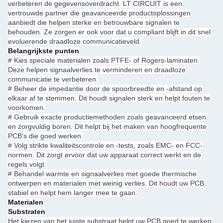
verbeteren de gegevensoverdracht. LT CIRCUIT is een
vertrouwde partner die geavanceerde productoplossingen
aanbiedt die helpen sterke en betrouwbare signalen te
behouden. Ze zorgen er ook voor dat u compliant blijft in dit snel
evoluerende draadloze communicatieveld.
Belangrijkste punten
#
Kies speciale materialen zoals PTFE- of Rogers-laminaten.
Deze helpen signaalverlies te verminderen en draadloze
communicatie te verbeteren.
#
Beheer de impedantie door de spoorbreedte en -afstand op
elkaar af te stemmen. Dit houdt signalen sterk en helpt fouten te
voorkomen.
#
Gebruik exacte productiemethoden zoals geavanceerd etsen
en zorgvuldig boren. Dit helpt bij het maken van hoogfrequente
PCB's die goed werken.
#
Volg strikte kwaliteitscontrole en -tests, zoals EMC- en FCC-
normen. Dit zorgt ervoor dat uw apparaat correct werkt en de
regels volgt.
#
Behandel warmte en signaalverlies met goede thermische
ontwerpen en materialen met weinig verlies. Dit houdt uw PCB
stabiel en helpt hem langer mee te gaan.
Materialen
Substraten
Het kiezen van het juiste substraat helpt uw PCB goed te werken