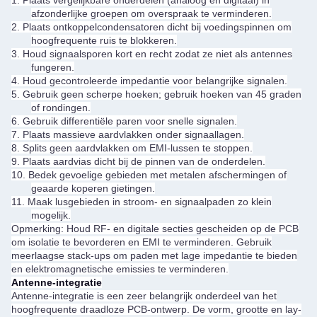
afzonderlijke groepen om overspraak te verminderen.
2.
Plaats ontkoppelcondensatoren dicht bij voedingspinnen om
hoogfrequente ruis te blokkeren.
3.
Houd signaalsporen kort en recht zodat ze niet als antennes
fungeren.
4.
Houd gecontroleerde impedantie voor belangrijke signalen.
5.
Gebruik geen scherpe hoeken; gebruik hoeken van 45 graden
of rondingen.
6.
Gebruik differentiële paren voor snelle signalen.
7.
Plaats massieve aardvlakken onder signaallagen.
8.
Splits geen aardvlakken om EMI-lussen te stoppen.
9.
Plaats aardvias dicht bij de pinnen van de onderdelen.
10.
Bedek gevoelige gebieden met metalen afschermingen of
geaarde koperen gietingen.
11.
Maak lusgebieden in stroom- en signaalpaden zo klein
mogelijk.
Opmerking: Houd RF- en digitale secties gescheiden op de PCB
om isolatie te bevorderen en EMI te verminderen. Gebruik
meerlaagse stack-ups om paden met lage impedantie te bieden
en elektromagnetische emissies te verminderen.
Antenne-integratie
Antenne-integratie is een zeer belangrijk onderdeel van het
hoogfrequente draadloze PCB-ontwerp. De vorm, grootte en lay-