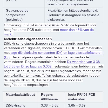
telecom- en autosystemen.
Geavanceerde
Flexibiliteit en hittebestendigheid.
composieten
Gebruikt in draagbare en flexibele
(polyimide)
elektronica.
Opmerking: In 2024 is de regio Azië-Pacific de topmarkt voor
hoogfrequente PCB-substraten, met
meer dan 48% van de
markt
.
Diëlektrische eigenschappen
Diëlektrische eigenschappen zijn erg belangrijk voor het
verzenden van signalen, vooral boven 10 GHz. U wilt materialen
met
lage diëlektrische constanten (Dk) en lage dissipatiefactoren
(Df)
. Deze helpen signalen sterk te houden en verlies te
verminderen. Rogers-materialen hebben
Dk-waarden van 3,38
tot 3,55 en Df zo laag als 0,002
. Isola-materialen hebben een iets
hogere Dk en Df, dus er is iets meer signaalverlies, maar ze zijn
gemakkelijker te maken. Teflon-gebaseerde substraten hebben
de laagste Dk en Df, dus ze zijn het beste voor zeer
hoogfrequente toepassingen.
Materiaalattribuut
Rogers
Isola FR408 PCB-
4000-serie
materialen
Diëlektrische
3,38 – 3,55
3,65 – 3,69