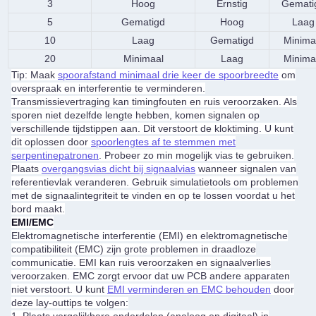
3
Hoog
Ernstig
Gemati
5
Gematigd
Hoog
Laag
10
Laag
Gematigd
Minima
20
Minimaal
Laag
Minima
Tip: Maak
spoorafstand minimaal drie keer de spoorbreedte
om
overspraak en interferentie te verminderen.
Transmissievertraging kan timingfouten en ruis veroorzaken. Als
sporen niet dezelfde lengte hebben, komen signalen op
verschillende tijdstippen aan. Dit verstoort de kloktiming. U kunt
dit oplossen door
spoorlengtes af te stemmen met
serpentinepatronen
. Probeer zo min mogelijk vias te gebruiken.
Plaats
overgangsvias dicht bij signaalvias
wanneer signalen van
referentievlak veranderen. Gebruik simulatietools om problemen
met de signaalintegriteit te vinden en op te lossen voordat u het
bord maakt.
EMI/EMC
Elektromagnetische interferentie (EMI) en elektromagnetische
compatibiliteit (EMC) zijn grote problemen in draadloze
communicatie. EMI kan ruis veroorzaken en signaalverlies
veroorzaken. EMC zorgt ervoor dat uw PCB andere apparaten
niet verstoort. U kunt
EMI verminderen en EMC behouden
door
deze lay-outtips te volgen:
1.
Plaats vergelijkbare onderdelen (analoog en digitaal) in