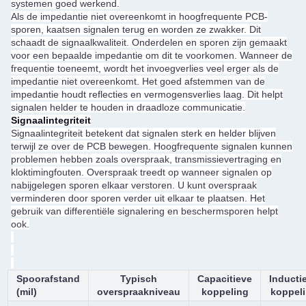
systemen goed werkend.
Als de impedantie niet overeenkomt in hoogfrequente PCB-
sporen, kaatsen signalen terug en worden ze zwakker. Dit
schaadt de signaalkwaliteit. Onderdelen en sporen zijn gemaakt
voor een bepaalde impedantie om dit te voorkomen. Wanneer de
frequentie toeneemt, wordt het invoegverlies veel erger als de
impedantie niet overeenkomt. Het goed afstemmen van de
impedantie houdt reflecties en vermogensverlies laag. Dit helpt
signalen helder te houden in draadloze communicatie.
Signaalintegriteit
Signaalintegriteit betekent dat signalen sterk en helder blijven
terwijl ze over de PCB bewegen. Hoogfrequente signalen kunnen
problemen hebben zoals overspraak, transmissievertraging en
kloktimingfouten. Overspraak treedt op wanneer signalen op
nabijgelegen sporen elkaar verstoren. U kunt overspraak
verminderen door sporen verder uit elkaar te plaatsen. Het
gebruik van differentiële signalering en beschermsporen helpt
ook.
Spoorafstand
Typisch
Capacitieve
Inducti
(mil)
overspraakniveau
koppeling
koppel