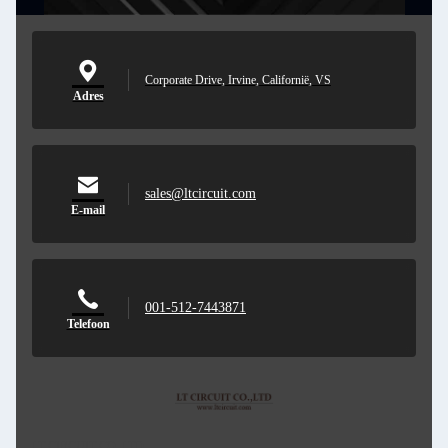
Corporate Drive, Irvine, Californië, VS
Adres
sales@ltcircuit.com
E-mail
001-512-7443871
Telefoon
LT CIRCUIT CO.,LTD.