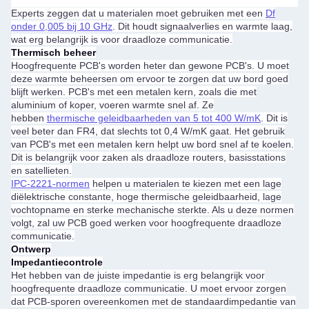
Experts zeggen dat u materialen moet gebruiken met een
Df
onder 0,005 bij 10 GHz
. Dit houdt signaalverlies en warmte laag,
wat erg belangrijk is voor draadloze communicatie.
Thermisch beheer
Hoogfrequente PCB's worden heter dan gewone PCB's. U moet
deze warmte beheersen om ervoor te zorgen dat uw bord goed
blijft werken. PCB's met een metalen kern, zoals die met
aluminium of koper, voeren warmte snel af. Ze
hebben
thermische geleidbaarheden van 5 tot 400 W/mK
. Dit is
veel beter dan FR4, dat slechts tot 0,4 W/mK gaat. Het gebruik
van PCB's met een metalen kern helpt uw bord snel af te koelen.
Dit is belangrijk voor zaken als draadloze routers, basisstations
en satellieten.
IPC-2221-normen
helpen u materialen te kiezen met een lage
diëlektrische constante, hoge thermische geleidbaarheid, lage
vochtopname en sterke mechanische sterkte. Als u deze normen
volgt, zal uw PCB goed werken voor hoogfrequente draadloze
communicatie.
Ontwerp
Impedantiecontrole
Het hebben van de juiste impedantie is erg belangrijk voor
hoogfrequente draadloze communicatie. U moet ervoor zorgen
dat PCB-sporen overeenkomen met de standaardimpedantie van