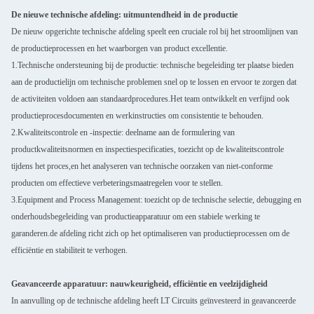
De nieuwe technische afdeling: uitmuntendheid in de productie
De nieuw opgerichte technische afdeling speelt een cruciale rol bij het stroomlijnen van
de productieprocessen en het waarborgen van product excellentie.
1.Technische ondersteuning bij de productie: technische begeleiding ter plaatse bieden
aan de productielijn om technische problemen snel op te lossen en ervoor te zorgen dat
de activiteiten voldoen aan standaardprocedures.Het team ontwikkelt en verfijnd ook
productieprocesdocumenten en werkinstructies om consistentie te behouden.
2.Kwaliteitscontrole en -inspectie: deelname aan de formulering van
productkwaliteitsnormen en inspectiespecificaties, toezicht op de kwaliteitscontrole
tijdens het proces,en het analyseren van technische oorzaken van niet-conforme
producten om effectieve verbeteringsmaatregelen voor te stellen.
3.Equipment and Process Management: toezicht op de technische selectie, debugging en
onderhoudsbegeleiding van productieapparatuur om een stabiele werking te
garanderen.de afdeling richt zich op het optimaliseren van productieprocessen om de
efficiëntie en stabiliteit te verhogen.
Geavanceerde apparatuur: nauwkeurigheid, efficiëntie en veelzijdigheid
In aanvulling op de technische afdeling heeft LT Circuits geïnvesteerd in geavanceerde