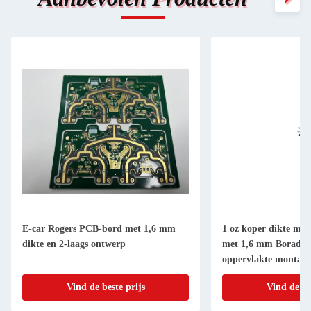
E-car Rogers PCB-bord met 1,6 mm
1 oz koper dikte mee
dikte en 2-laags ontwerp
met 1,6 mm Borad di
oppervlakte montage
Vind de beste prijs
Vind de be