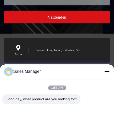
Verzenden
Corporate Drive, Irvine, Californië, VS
Adres
Sales Manager
sales@ltcircuit.com
E-mail
1:53 AM
Good day, what product are you looking for?
001-512-7443871
Telefoon