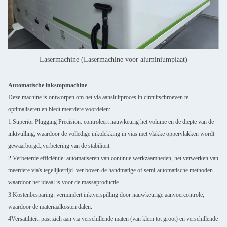
Lasermachine (Lasermachine voor aluminiumplaat)
Automatische inkstopmachine
Deze machine is ontworpen om het via aansluitproces in circuitschroeven te
optimaliseren en biedt meerdere voordelen:
1.Superior Plugging Precision: controleert nauwkeurig het volume en de diepte van de
inktvulling, waardoor de volledige inktdekking in vias met vlakke oppervlakken wordt
gewaarborgd.,verbetering van de stabiliteit.
2.Verbeterde efficiëntie: automatiseren van continue werkzaamheden, het verwerken van
meerdere via's tegelijkertijd  ver boven de handmatige of semi-automatische methoden 
waardoor het ideaal is voor de massaproductie.
3.Kostenbesparing: vermindert inktverspilling door nauwkeurige aanvoercontrole,
waardoor de materiaalkosten dalen.
4Versatiliteit: past zich aan via verschillende maten (van klein tot groot) en verschillende