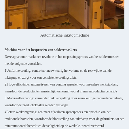
Automatische inkstopmachine
Machine voor het besproeien van soldeermaskers
Deze apparatuur maakt een revolutie in het toepassingsproces van het soldeermasker
met de volgende voordelen:
1Uniforme coating: controleert nauwkeurig het volume en de reikwijdte van de
inktspray en zorgt voor een consistente coatingsdikte.
2.Hoge efficiëntie: automatiseren van continu sproeien voor meerdere werkstukken,
waardoor de productiviteit aanzienlijk toeneemt, vooral in massaproductiescenario's.
3.Materiaalbesparing: vermindert inktverspilling door nauwkeurige parameterscontrole,
waardoor de productiekosten worden verlaagd.
4Betere werkomgeving: een meer afgesloten sproeiproces ten opzichte van het
traditionele borstelen, waardoor de blootstelling aan inktdamp voor de gebruikers tot een
minimum wordt beperkt en de veiligheid op de werkplek wordt verbeterd.