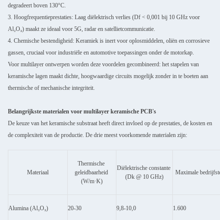
degradeert boven 130°C.
3. Hoogfrequentieprestaties: Laag diëlektrisch verlies (Df < 0,001 bij 10 GHz voor
Al₂O₃) maakt ze ideaal voor 5G, radar en satellietcommunicatie.
4. Chemische bestendigheid: Keramiek is inert voor oplosmiddelen, oliën en corrosieve
gassen, cruciaal voor industriële en automotive toepassingen onder de motorkap.
Voor multilayer ontwerpen worden deze voordelen gecombineerd: het stapelen van
keramische lagen maakt dichte, hoogwaardige circuits mogelijk zonder in te boeten aan
thermische of mechanische integriteit.
Belangrijkste materialen voor multilayer keramische PCB's
De keuze van het keramische substraat heeft direct invloed op de prestaties, de kosten en
de complexiteit van de productie. De drie meest voorkomende materialen zijn:
Thermische 
Diëlektrische constante 
Materiaal
geleidbaarheid 
Maximale bedrijfst
(Dk @ 10 GHz)
(W/m·K)
Alumina (Al₂O₃)
20-30
9,8-10,0
1.600