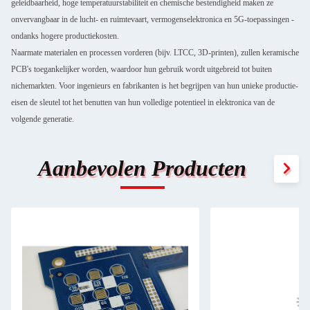
geleidbaarheid, hoge temperatuurstabiliteit en chemische bestendigheid maken ze
onvervangbaar in de lucht- en ruimtevaart, vermogenselektronica en 5G-toepassingen -
ondanks hogere productiekosten.
Naarmate materialen en processen vorderen (bijv. LTCC, 3D-printen), zullen keramische
PCB's toegankelijker worden, waardoor hun gebruik wordt uitgebreid tot buiten
nichemarkten. Voor ingenieurs en fabrikanten is het begrijpen van hun unieke productie-
eisen de sleutel tot het benutten van hun volledige potentieel in elektronica van de
volgende generatie.
Aanbevolen Producten