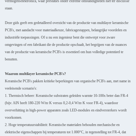
vermogenselektronica, waar prestaties onder extreme omstandigheden niet ter discussie
staan.
Deze gids geeft een gedetailleerd overzicht van de productie van multilayer keramische
PCB's, met aandacht voor materiaalkeuze, fabricagestappen, belangrijke voordelen en
industriële toepassingen. Of u nu een ingenieur bent die ontwerpt voor zware
omgevingen of een fabrikant die de productie opschaalt, het begrijpen van de nuances
van de productie van keramische PCB's is essentieel om hun volledige potentieel te
benutten.
Waarom multilayer keramische PCB's?
Keramische PCB's pakken kritieke beperkingen van organische PCB's aan, met name in
veeleisende scenario's:
1. Thermisch beheer: Keramische substraten geleiden warmte 10-100x beter dan FR-4
(bijv. AlN heeft 180-220 W/m·K versus 0,2-0,4 W/m·K voor FR-4), waardoor
oververhitting in high-power apparaten zoals LED-modules en eindversterkers wordt
voorkomen.
2. Hoge temperatuurstabiliteit: Keramische materialen behouden mechanische en
elektrische eigenschappen bij temperaturen tot 1.000°C, in tegenstelling tot FR-4, dat