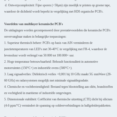
d. Ontwerpcomplexiteit: Fijne sporen (<50μm) zijn moeilijk te printen op groene tape,
waardoor de dichtheid wordt beperkt in vergelijking met HDI organische PCB's.
Voordelen van multilayer keramische PCB's
De uitdagingen worden gecompenseerd door prestatievoordelen die keramische PCB's
onvervangbaar maken in belangrijke toepassingen:
1. Superieur thermisch beheer: PCB's op basis van AlN verminderen de
junctietemperaturen van LED's met 30-40°C in vergelijking met FR-4, waardoor de
levensduur wordt verlengd van 50.000 tot 100.000+ uur.
2. Hoge temperatuur betrouwbaarheid: Behoudt functionaliteit in automotive
motorruimtes (150°C+) en industriële ovens (500°C+).
3. Laag signaalverlies: Diëlektrisch verlies <0,001 bij 10 GHz maakt 5G mmWave (28-
60 GHz) en radarsystemen mogelijk met minimale signaaldegradatie.
4. Chemische en vochtbestendigheid: Bestand tegen blootstelling aan oliën, brandstoffen
en vochtigheid in maritieme of industriële omgevingen.
5. Dimensionale stabiliteit: Coëfficiënt van thermische uitzetting (CTE) dicht bij silicium
(4-6 ppm/°C) vermindert de spanning op soldeerverbindingen in halfgeleiderpakketten.