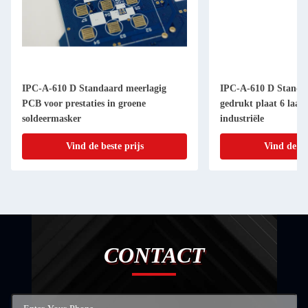
IPC-A-610 D Standaard meerlagig
IPC-A-610 D Standa
PCB voor prestaties in groene
gedrukt plaat 6 laag
soldeermasker
industriële
Vind de beste prijs
Vind de be
CONTACT