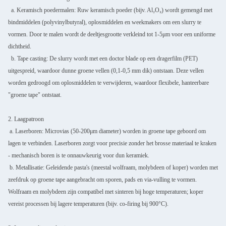
a. Keramisch poedermalen: Ruw keramisch poeder (bijv. Al₂O₃) wordt gemengd met
bindmiddelen (polyvinylbutyral), oplosmiddelen en weekmakers om een slurry te
vormen. Door te malen wordt de deeltjesgrootte verkleind tot 1-5μm voor een uniforme
dichtheid.
b. Tape casting: De slurry wordt met een doctor blade op een dragerfilm (PET)
uitgespreid, waardoor dunne groene vellen (0,1-0,5 mm dik) ontstaan. Deze vellen
worden gedroogd om oplosmiddelen te verwijderen, waardoor flexibele, hanteerbare
"groene tape" ontstaat.
2. Laagpatroon
a. Laserboren: Microvias (50-200μm diameter) worden in groene tape geboord om
lagen te verbinden. Laserboren zorgt voor precisie zonder het brosse materiaal te kraken
- mechanisch boren is te onnauwkeurig voor dun keramiek.
b. Metallisatie: Geleidende pasta's (meestal wolfraam, molybdeen of koper) worden met
zeefdruk op groene tape aangebracht om sporen, pads en via-vulling te vormen.
Wolfraam en molybdeen zijn compatibel met sinteren bij hoge temperaturen; koper
vereist processen bij lagere temperaturen (bijv. co-firing bij 900°C).