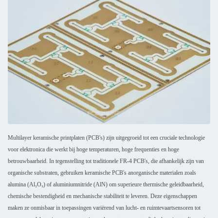
Multilayer keramische printplaten (PCB's) zijn uitgegroeid tot een cruciale technologie
voor elektronica die werkt bij hoge temperaturen, hoge frequenties en hoge
betrouwbaarheid. In tegenstelling tot traditionele FR-4 PCB's, die afhankelijk zijn van
organische substraten, gebruiken keramische PCB's anorganische materialen zoals
alumina (Al₂O₃) of aluminiumnitride (AlN) om superieure thermische geleidbaarheid,
chemische bestendigheid en mechanische stabiliteit te leveren. Deze eigenschappen
maken ze onmisbaar in toepassingen variërend van lucht- en ruimtevaartsensoren tot