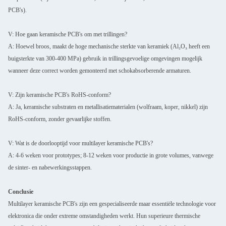
PCB's).
V: Hoe gaan keramische PCB's om met trillingen?
A: Hoewel broos, maakt de hoge mechanische sterkte van keramiek (Al₂O₃ heeft een
buigsterkte van 300-400 MPa) gebruik in trillingsgevoelige omgevingen mogelijk
wanneer deze correct worden gemonteerd met schokabsorberende armaturen.
V: Zijn keramische PCB's RoHS-conform?
A: Ja, keramische substraten en metallisatiematerialen (wolfraam, koper, nikkel) zijn
RoHS-conform, zonder gevaarlijke stoffen.
V: Wat is de doorlooptijd voor multilayer keramische PCB's?
A: 4-6 weken voor prototypes; 8-12 weken voor productie in grote volumes, vanwege
de sinter- en nabewerkingsstappen.
Conclusie
Multilayer keramische PCB's zijn een gespecialiseerde maar essentiële technologie voor
elektronica die onder extreme omstandigheden werkt. Hun superieure thermische