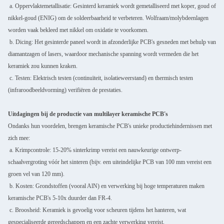
a. Oppervlaktemetallisatie: Gesinterd keramiek wordt gemetalliseerd met koper, goud of
nikkel-goud (ENIG) om de soldeerbaarheid te verbeteren. Wolfraam/molybdeenlagen
worden vaak bekleed met nikkel om oxidatie te voorkomen.
b. Dicing: Het gesinterde paneel wordt in afzonderlijke PCB's gesneden met behulp van
diamantzagen of lasers, waardoor mechanische spanning wordt vermeden die het
keramiek zou kunnen kraken.
c. Testen: Elektrisch testen (continuïteit, isolatieweerstand) en thermisch testen
(infraroodbeeldvorming) verifiëren de prestaties.
Uitdagingen bij de productie van multilayer keramische PCB's
Ondanks hun voordelen, brengen keramische PCB's unieke productiehindernissen met
zich mee:
a. Krimpcontrole: 15-20% sinterkrimp vereist een nauwkeurige ontwerp-
schaalvergroting vóór het sinteren (bijv. een uiteindelijke PCB van 100 mm vereist een
groen vel van 120 mm).
b. Kosten: Grondstoffen (vooral AlN) en verwerking bij hoge temperaturen maken
keramische PCB's 5-10x duurder dan FR-4.
c. Broosheid: Keramiek is gevoelig voor scheuren tijdens het hanteren, wat
gespecialiseerde gereedschappen en een zachte verwerking vereist.