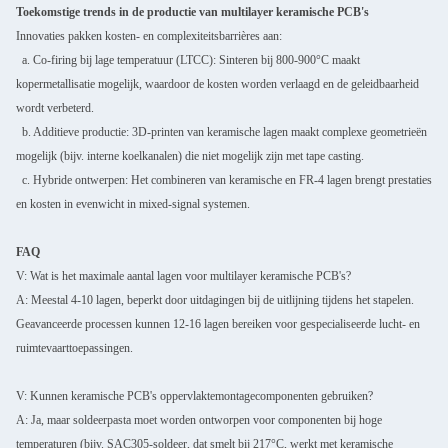
Toekomstige trends in de productie van multilayer keramische PCB's
Innovaties pakken kosten- en complexiteitsbarrières aan:
a. Co-firing bij lage temperatuur (LTCC): Sinteren bij 800-900°C maakt
kopermetallisatie mogelijk, waardoor de kosten worden verlaagd en de geleidbaarheid
wordt verbeterd.
b. Additieve productie: 3D-printen van keramische lagen maakt complexe geometrieën
mogelijk (bijv. interne koelkanalen) die niet mogelijk zijn met tape casting.
c. Hybride ontwerpen: Het combineren van keramische en FR-4 lagen brengt prestaties
en kosten in evenwicht in mixed-signal systemen.
FAQ
V: Wat is het maximale aantal lagen voor multilayer keramische PCB's?
A: Meestal 4-10 lagen, beperkt door uitdagingen bij de uitlijning tijdens het stapelen.
Geavanceerde processen kunnen 12-16 lagen bereiken voor gespecialiseerde lucht- en
ruimtevaarttoepassingen.
V: Kunnen keramische PCB's oppervlaktemontagecomponenten gebruiken?
A: Ja, maar soldeerpasta moet worden ontworpen voor componenten bij hoge
temperaturen (bijv. SAC305-soldeer, dat smelt bij 217°C, werkt met keramische