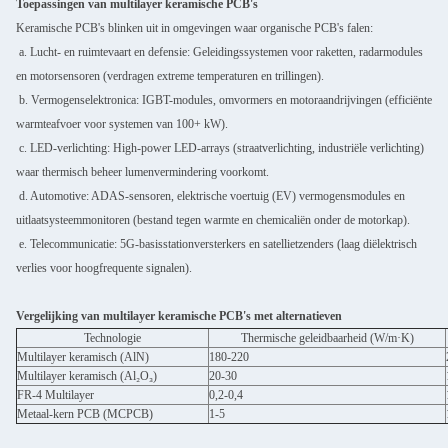
Toepassingen van multilayer keramische PCB's
Keramische PCB's blinken uit in omgevingen waar organische PCB's falen:
a. Lucht- en ruimtevaart en defensie: Geleidingssystemen voor raketten, radarmodules
en motorsensoren (verdragen extreme temperaturen en trillingen).
b. Vermogenselektronica: IGBT-modules, omvormers en motoraandrijvingen (efficiënte
warmteafvoer voor systemen van 100+ kW).
c. LED-verlichting: High-power LED-arrays (straatverlichting, industriële verlichting)
waar thermisch beheer lumenvermindering voorkomt.
d. Automotive: ADAS-sensoren, elektrische voertuig (EV) vermogensmodules en
uitlaatsysteemmonitoren (bestand tegen warmte en chemicaliën onder de motorkap).
e. Telecommunicatie: 5G-basisstationversterkers en satellietzenders (laag diëlektrisch
verlies voor hoogfrequente signalen).
Vergelijking van multilayer keramische PCB's met alternatieven
Technologie
Thermische geleidbaarheid (W/m·K)
Multilayer keramisch (AlN)
180-220
Multilayer keramisch (Al₂O₃)
20-30
FR-4 Multilayer
0,2-0,4
Metaal-kern PCB (MCPCB)
1-5