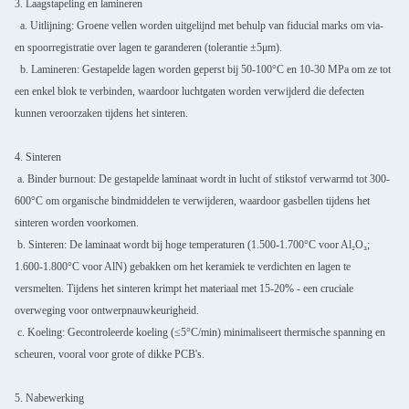
3. Laagstapeling en lamineren
a. Uitlijning: Groene vellen worden uitgelijnd met behulp van fiducial marks om via-
en spoorregistratie over lagen te garanderen (tolerantie ±5μm).
b. Lamineren: Gestapelde lagen worden geperst bij 50-100°C en 10-30 MPa om ze tot
een enkel blok te verbinden, waardoor luchtgaten worden verwijderd die defecten
kunnen veroorzaken tijdens het sinteren.
4. Sinteren
a. Binder burnout: De gestapelde laminaat wordt in lucht of stikstof verwarmd tot 300-
600°C om organische bindmiddelen te verwijderen, waardoor gasbellen tijdens het
sinteren worden voorkomen.
b. Sinteren: De laminaat wordt bij hoge temperaturen (1.500-1.700°C voor Al₂O₃;
1.600-1.800°C voor AlN) gebakken om het keramiek te verdichten en lagen te
versmelten. Tijdens het sinteren krimpt het materiaal met 15-20% - een cruciale
overweging voor ontwerpnauwkeurigheid.
c. Koeling: Gecontroleerde koeling (≤5°C/min) minimaliseert thermische spanning en
scheuren, vooral voor grote of dikke PCB's.
5. Nabewerking