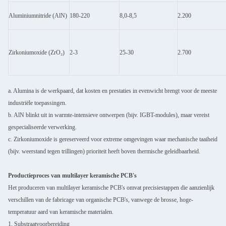
Aluminiumnitride (AlN)
180-220
8,0-8,5
2.200
Zirkoniumoxide (ZrO₂)
2-3
25-30
2.700
a. Alumina is de werkpaard, dat kosten en prestaties in evenwicht brengt voor de meeste
industriële toepassingen.
b. AlN blinkt uit in warmte-intensieve ontwerpen (bijv. IGBT-modules), maar vereist
gespecialiseerde verwerking.
c. Zirkoniumoxide is gereserveerd voor extreme omgevingen waar mechanische taaiheid
(bijv. weerstand tegen trillingen) prioriteit heeft boven thermische geleidbaarheid.
Productieproces van multilayer keramische PCB's
Het produceren van multilayer keramische PCB's omvat precisiestappen die aanzienlijk
verschillen van de fabricage van organische PCB's, vanwege de brosse, hoge-
temperatuur aard van keramische materialen.
1. Substraatvoorbereiding