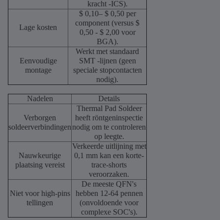
kracht -ICS).
$ 0,10– $ 0,50 per
component (versus $
Lage kosten
0,50 - $ 2,00 voor
BGA).
Werkt met standaard
Eenvoudige
SMT -lijnen (geen
montage
speciale stopcontacten
nodig).
Nadelen
Details
Thermal Pad Soldeer
Verborgen
heeft röntgeninspectie
soldeerverbindingen
nodig om te controleren
op leegte.
Verkeerde uitlijning met
Nauwkeurige
0,1 mm kan een korte-
plaatsing vereist
trace-shorts
veroorzaken.
De meeste QFN's
Niet voor high-pins
hebben 12-64 pennen
tellingen
(onvoldoende voor
complexe SOC's).