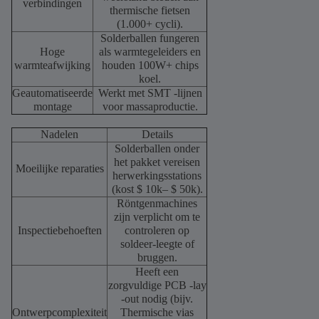
verbindingen
thermische fietsen
(1.000+ cycli).
Solderballen fungeren
Hoge
als warmtegeleiders en
warmteafwijking
houden 100W+ chips
koel.
Geautomatiseerde
Werkt met SMT -lijnen
montage
voor massaproductie.
Nadelen
Details
Solderballen onder
het pakket vereisen
Moeilijke reparaties
herwerkingsstations
(kost $ 10k– $ 50k).
Röntgenmachines
zijn verplicht om te
Inspectiebehoeften
controleren op
soldeer-leegte of
bruggen.
Heeft een
zorgvuldige PCB -lay
-out nodig (bijv.
Ontwerpcomplexiteit
Thermische vias