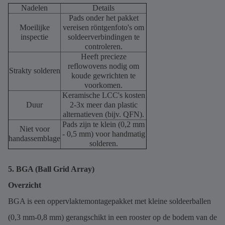
Nadelen
Details
Pads onder het pakket
Moeilijke
vereisen röntgenfoto's om
inspectie
soldeerverbindingen te
controleren.
Heeft precieze
reflowovens nodig om
Strakty solderen
koude gewrichten te
voorkomen.
Keramische LCC's kosten
Duur
2-3x meer dan plastic
alternatieven (bijv. QFN).
Pads zijn te klein (0,2 mm
Niet voor
- 0,5 mm) voor handmatig
handassemblage
solderen.
5. BGA (Ball Grid Array)
Overzicht
BGA is een oppervlaktemontagepakket met kleine soldeerballen
(0,3 mm-0,8 mm) gerangschikt in een rooster op de bodem van de