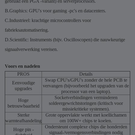
gebruikt een PGA -variant) en serverprocessors.
B.Graphics: GPU's voor gaming -pc's en datacenters.
C.Industrieel: krachtige microcontrollers voor
fabrieksautomatisering.
D.Scientific: Instruments (bijv. Oscilloscopen) die nauwkeurige
signaalverwerking vereisen.
Voors en nadelen
PROS
Details
Swap CPU's/GPU's zonder de hele PCB te
Eenvoudige
vervangen (bijvoorbeeld het upgraden van de
upgrades
processor van een laptop).
Socketverbindingen verminderen
Hoge
soldeergewrichtstoringen (kritisch voor
betrouwbaarheid
missiekritieke systemen).
Sterke
Grote oppervlakte werkt met koellichamen
warmteafhandeling
om 100W+ chips te koelen.
Ondersteunt complexe chips die honderden
Hoge pin -
signaal-/vermogensverbindingen nodig