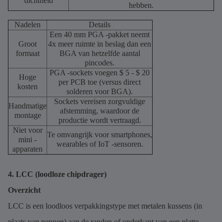
dichtheid
hebben.
Nadelen
Details
Een 40 mm PGA -pakket neemt
Groot
4x meer ruimte in beslag dan een
formaat
BGA van hetzelfde aantal
pincodes.
PGA -sockets voegen $ 5 - $ 20
Hoge
per PCB toe (versus direct
kosten
solderen voor BGA).
Sockets vereisen zorgvuldige
Handmatige
afstemming, waardoor de
montage
productie wordt vertraagd.
Niet voor
Te omvangrijk voor smartphones,
mini -
wearables of IoT -sensoren.
apparaten
4. LCC (loodloze chipdrager)
Overzicht
LCC is een loodloos verpakkingstype met metalen kussens (in
plaats van pennen) aan de randen of onderkant van een platte,