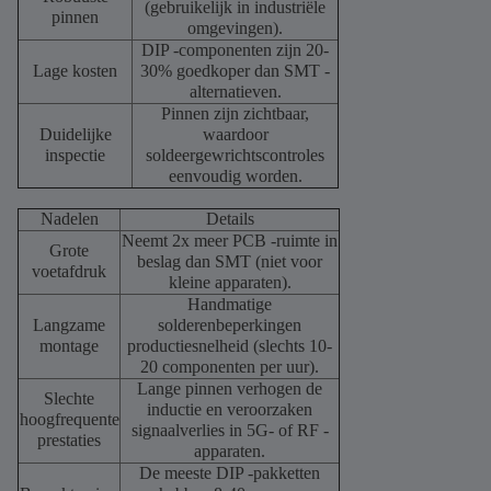
(gebruikelijk in industriële
pinnen
omgevingen).
DIP -componenten zijn 20-
Lage kosten
30% goedkoper dan SMT -
alternatieven.
Pinnen zijn zichtbaar,
Duidelijke
waardoor
inspectie
soldeergewrichtscontroles
eenvoudig worden.
Nadelen
Details
Neemt 2x meer PCB -ruimte in
Grote
beslag dan SMT (niet voor
voetafdruk
kleine apparaten).
Handmatige
Langzame
solderenbeperkingen
montage
productiesnelheid (slechts 10-
20 componenten per uur).
Lange pinnen verhogen de
Slechte
inductie en veroorzaken
hoogfrequente
signaalverlies in 5G- of RF -
prestaties
apparaten.
De meeste DIP -pakketten