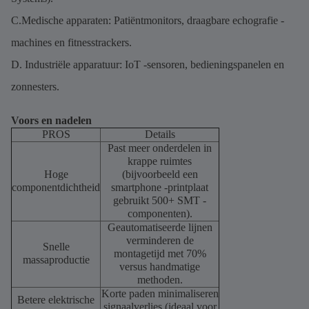
C.Medische apparaten: Patiëntmonitors, draagbare echografie -
machines en fitnesstrackers.
D. Industriële apparatuur: IoT -sensoren, bedieningspanelen en
zonnesters.
Voors en nadelen
PROS
Details
Past meer onderdelen in
krappe ruimtes
Hoge
(bijvoorbeeld een
componentdichtheid
smartphone -printplaat
gebruikt 500+ SMT -
componenten).
Geautomatiseerde lijnen
verminderen de
Snelle
montagetijd met 70%
massaproductie
versus handmatige
methoden.
Korte paden minimaliseren
Betere elektrische
signaalverlies (ideaal voor