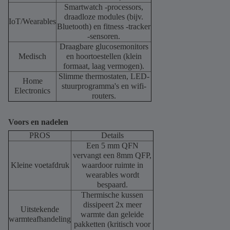
Smartwatch -processors,
draadloze modules (bijv.
IoT/Wearables
Bluetooth) en fitness -tracker
-sensoren.
Draagbare glucosemonitors
Medisch
en hoortoestellen (klein
formaat, laag vermogen).
Slimme thermostaten, LED-
Home
stuurprogramma's en wifi-
Electronics
routers.
Voors en nadelen
PROS
Details
Een 5 mm QFN
vervangt een 8mm QFP,
Kleine voetafdruk
waardoor ruimte in
wearables wordt
bespaard.
Thermische kussen
dissipeert 2x meer
Uitstekende
warmte dan geleide
warmteafhandeling
pakketten (kritisch voor