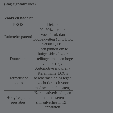
(laag signaalverlies).
Voors en nadelen
PROS
Details
20–30% kleinere
voetafdruk dan
Ruimtebesparend
loodpakketten (bijv. LCC
versus QFP).
Geen pinnen om te
buigen-ideaal voor
Duurzaam
instellingen met een hoge
vibratie (bijv.
Automotive-motoren).
Keramische LCC's
Hermetische
beschermen chips tegen
opties
vocht (kritisch voor
medische implantaten).
Korte padverbindingen
Hoogfrequente
minimaliseren
prestaties
signaalverlies in RF -
apparaten.