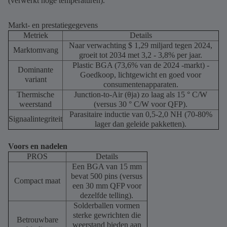
(verwerkt hoge temperaturen).
Markt- en prestatiegegevens
Metriek
Details
Naar verwachting $ 1,29 miljard tegen 2024,
Marktomvang
groeit tot 2034 met 3,2 - 3,8% per jaar.
Plastic BGA (73,6% van de 2024 -markt) -
Dominante
Goedkoop, lichtgewicht en goed voor
variant
consumentenapparaten.
Thermische
Junction-to-Air (θja) zo laag als 15 ° C/W
weerstand
(versus 30 ° C/W voor QFP).
Parasitaire inductie van 0,5-2,0 NH (70-80%
Signaalintegriteit
lager dan geleide pakketten).
Voors en nadelen
PROS
Details
Een BGA van 15 mm
bevat 500 pins (versus
Compact maat
een 30 mm QFP voor
dezelfde telling).
Solderballen vormen
sterke gewrichten die
Betrouwbare
weerstand bieden aan