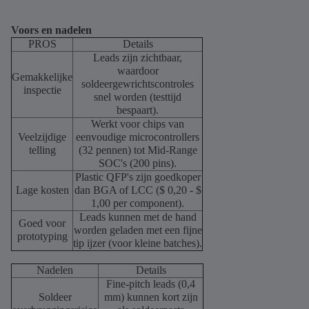
Voors en nadelen
PROS
Details
Leads zijn zichtbaar,
waardoor
Gemakkelijke
soldeergewrichtscontroles
inspectie
snel worden (testtijd
bespaart).
Werkt voor chips van
Veelzijdige
eenvoudige microcontrollers
telling
(32 pennen) tot Mid-Range
SOC's (200 pins).
Plastic QFP's zijn goedkoper
Lage kosten
dan BGA of LCC ($ 0,20 - $
1,00 per component).
Leads kunnen met de hand
Goed voor
worden geladen met een fijne
prototyping
tip ijzer (voor kleine batches).
Nadelen
Details
Fine-pitch leads (0,4
Soldeer
mm) kunnen kort zijn