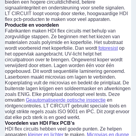
bieden een hogere circuitdichtheid, betere
signaalintegriteit en ondersteuning voor snelle signalen.
LT CIRCUIT loopt voorop door sterke, hoogwaardige HDI
flex pcb-producten te maken voor veel apparaten.
Productie en voordelen
Fabrikanten maken HDI flex circuits met behulp van
zorgvuldige stappen. Ze beginnen met het kiezen van
materialen zoals polyimide en koperfolie. Het substraat
wordt voorbereid met koperfolie. Dan wordt
fotoresist
op
het oppervlak aangebracht. UV-licht helpt het
circuitpatroon over te brengen. Ongewenst koper wordt
verwijderd door etsen. Lagen worden één voor één
Laat een bericht achter
opgebouwd. Dit wordt sequentiële laminering genoemd.
Laserboren maakt microvias om lagen te verbinden.
We bellen je snel terug!
Koperplating vult de microvias en bedekt de printplaat. De
buitenste lagen krijgen een soldeermasker en afwerkingen
zoals ENIG. Elke printplaat doorloopt veel tests. Deze
omvatten
Geautomatiseerde optische inspectie
en
röntgencontroles. LT CIRCUIT gebruikt speciale tools en
volgt strikte regels zoals ISO 9001 en IPC. Dit zorgt ervoor
dat elke pcb sterk is en goed werkt.
Voordelen van HDI Flex PCB's
HDI flex circuits hebben veel goede punten. Ze helpen
apparaten
kleiner en lichter
te maken.
Microvias en dunne