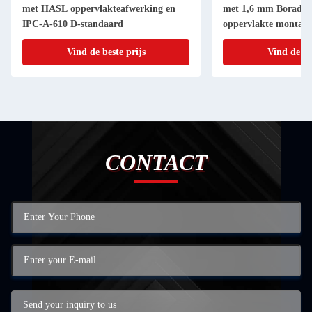
met HASL oppervlakteafwerking en
met 1,6 mm Borad di
IPC-A-610 D-standaard
oppervlakte montage
Vind de beste prijs
Vind de be
CONTACT