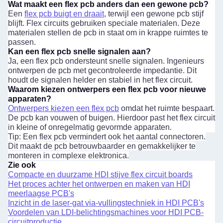
Wat maakt een flex pcb anders dan een gewone pcb?
Een
flex pcb buigt en draait
, terwijl een gewone pcb stijf
blijft. Flex circuits gebruiken speciale materialen. Deze
materialen stellen de pcb in staat om in krappe ruimtes te
passen.
Kan een flex pcb snelle signalen aan?
Ja, een flex pcb ondersteunt snelle signalen. Ingenieurs
ontwerpen de pcb met gecontroleerde impedantie. Dit
houdt de signalen helder en stabiel in het flex circuit.
Waarom kiezen ontwerpers een flex pcb voor nieuwe
apparaten?
Ontwerpers kiezen een flex pcb
omdat het ruimte bespaart.
De pcb kan vouwen of buigen. Hierdoor past het flex circuit
in kleine of onregelmatig gevormde apparaten.
Tip: Een flex pcb vermindert ook het aantal connectoren.
Dit maakt de pcb betrouwbaarder en gemakkelijker te
monteren in complexe elektronica.
Zie ook
Compacte en duurzame HDI stijve flex circuit boards
Het proces achter het ontwerpen en maken van HDI
meerlaagse PCB's
Inzicht in de laser-gat via-vullingstechniek in HDI PCB's
Voordelen van LDI-belichtingsmachines voor HDI PCB-
circuitproductie