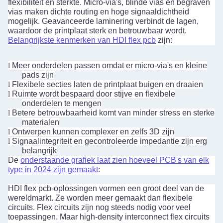
flexibiliteit en sterkte. Micro-via's, blinde vias en begraven
vias maken dichte routing en hoge signaaldichtheid
mogelijk. Geavanceerde laminering verbindt de lagen,
waardoor de printplaat sterk en betrouwbaar wordt.
Belangrijkste kenmerken van HDI flex pcb
zijn:
l
Meer onderdelen passen omdat er micro-via's en kleine
pads zijn
l
Flexibele secties laten de printplaat buigen en draaien
l
Ruimte wordt bespaard door stijve en flexibele
onderdelen te mengen
l
Betere betrouwbaarheid komt van minder stress en sterke
materialen
l
Ontwerpen kunnen complexer en zelfs 3D zijn
l
Signaalintegriteit en gecontroleerde impedantie zijn erg
belangrijk
De
onderstaande grafiek laat zien hoeveel PCB's van elk
type in 2024 zijn gemaakt
:
HDI flex pcb-oplossingen vormen een groot deel van de
wereldmarkt. Ze worden meer gemaakt dan flexibele
circuits. Flex circuits zijn nog steeds nodig voor veel
toepassingen. Maar high-density interconnect flex circuits