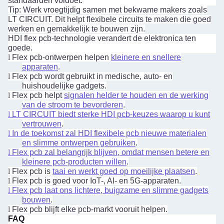
standaarden voldoet.
Tip: Werk vroegtijdig samen met bekwame makers zoals
LT CIRCUIT. Dit helpt flexibele circuits te maken die goed
werken en gemakkelijk te bouwen zijn.
HDI flex pcb-technologie verandert de elektronica ten
goede.
l
Flex pcb-ontwerpen helpen
kleinere en snellere
apparaten
.
l
Flex pcb wordt gebruikt in medische, auto- en
huishoudelijke gadgets.
l
Flex pcb helpt
signalen helder te houden en de werking
van de stroom te bevorderen
.
l
LT CIRCUIT biedt sterke HDI pcb-keuzes waarop u kunt
vertrouwen
.
l
In de toekomst zal HDI flexibele pcb nieuwe materialen
en slimme ontwerpen gebruiken
.
l
Flex pcb zal belangrijk blijven, omdat mensen betere en
kleinere pcb-producten willen
.
l
Flex pcb is
taai en werkt goed op moeilijke plaatsen
.
l
Flex pcb is goed voor IoT-, AI- en 5G-apparaten.
l
Flex pcb laat ons lichtere, buigzame en slimme gadgets
bouwen
.
l
Flex pcb blijft elke pcb-markt vooruit helpen.
FAQ