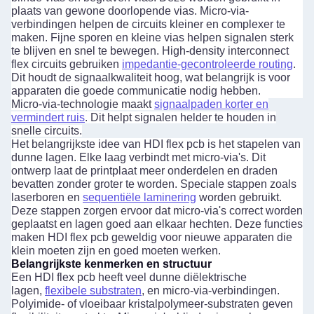
plaats van gewone doorlopende vias. Micro-via-
verbindingen helpen de circuits kleiner en complexer te
maken. Fijne sporen en kleine vias helpen signalen sterk
te blijven en snel te bewegen. High-density interconnect
flex circuits gebruiken
impedantie-gecontroleerde routing
.
Dit houdt de signaalkwaliteit hoog, wat belangrijk is voor
apparaten die goede communicatie nodig hebben.
Micro-via-technologie maakt
signaalpaden korter en
vermindert ruis
. Dit helpt signalen helder te houden in
snelle circuits.
Het belangrijkste idee van HDI flex pcb is het stapelen van
dunne lagen. Elke laag verbindt met micro-via's. Dit
ontwerp laat de printplaat meer onderdelen en draden
bevatten zonder groter te worden. Speciale stappen zoals
laserboren en
sequentiële laminering
worden gebruikt.
Deze stappen zorgen ervoor dat micro-via's correct worden
geplaatst en lagen goed aan elkaar hechten. Deze functies
maken HDI flex pcb geweldig voor nieuwe apparaten die
klein moeten zijn en goed moeten werken.
Belangrijkste kenmerken en structuur
Een HDI flex pcb heeft veel dunne diëlektrische
lagen,
flexibele substraten
, en micro-via-verbindingen.
Polyimide- of vloeibaar kristalpolymeer-substraten geven