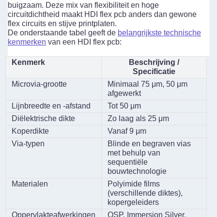
buigzaam. Deze mix van flexibiliteit en hoge
circuitdichtheid maakt HDI flex pcb anders dan gewone
flex circuits en stijve printplaten.
De onderstaande tabel geeft de
belangrijkste technische
kenmerken
van een HDI flex pcb:
Kenmerk
Beschrijving /
Specificatie
Microvia-grootte
Minimaal 75 μm, 50 μm
afgewerkt
Lijnbreedte en -afstand
Tot 50 μm
Diëlektrische dikte
Zo laag als 25 μm
Koperdikte
Vanaf 9 μm
Via-typen
Blinde en begraven vias
met behulp van
sequentiële
bouwtechnologie
Materialen
Polyimide films
(verschillende diktes),
kopergeleiders
Oppervlakteafwerkingen
OSP, Immersion Silver,