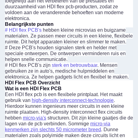
toegewijd aan het verbeteren van de prestaties en
duurzaamheid van HDI flex pcb-producten, zodat ze
voldoen aan de veranderende behoeften van moderne
elektronica.
Belangrijkste punten
#
HDI flex PCB's
hebben kleine microvias en buigzame
materialen. Ze passen meer circuits in een kleine, flexibele
ruimte. Dit helpt apparaten kleiner en slimmer te maken.
#
Deze PCB's houden signalen sterk en helder met
speciale ontwerpen. De ontwerpen verminderen ruis en
helpen snelle communicatie.
#
HDI flex PCB's zijn
sterk en betrouwbaar
. Mensen
gebruiken ze in auto's, medische hulpmiddelen en
elektronica. Ze helpen gadgets licht en flexibel te maken.
HDI Flex PCB Overzicht
Wat is een HDI Flex PCB
Een HDI flex pcb is een flexibele printplaat. Het maakt
gebruik van
high-density interconnect-technologie
.
Hierdoor kunnen ingenieurs meer circuits in een kleine
ruimte plaatsen. High-density interconnect flex circuits
hebben
micro-via's
structuren. Dit zijn kleine gaatjes die de
lagen van de pcb verbinden. Sommige
micro-via
kenmerken zijn slechts 50 micrometer breed
. Dunne
materialen zoals polyimide maken deze circuits licht en