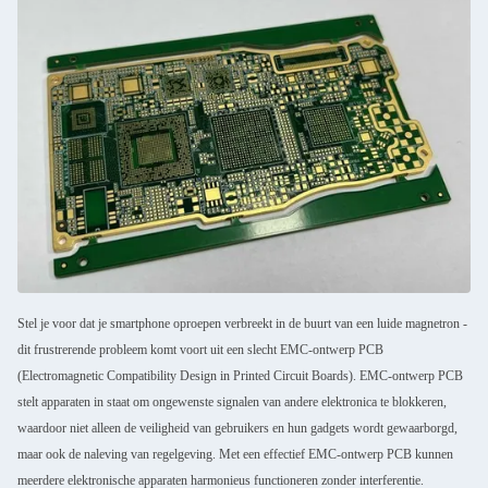
Stel je voor dat je smartphone oproepen verbreekt in de buurt van een luide magnetron -
dit frustrerende probleem komt voort uit een slecht EMC-ontwerp PCB
(Electromagnetic Compatibility Design in Printed Circuit Boards). EMC-ontwerp PCB
stelt apparaten in staat om ongewenste signalen van andere elektronica te blokkeren,
waardoor niet alleen de veiligheid van gebruikers en hun gadgets wordt gewaarborgd,
maar ook de naleving van regelgeving. Met een effectief EMC-ontwerp PCB kunnen
meerdere elektronische apparaten harmonieus functioneren zonder interferentie.