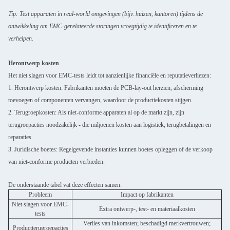
Tip: Test apparaten in real-world omgevingen (bijv. huizen, kantoren) tijdens de
ontwikkeling om EMC-gerelateerde storingen vroegtijdig te identificeren en te
verhelpen.
Herontwerp kosten
Het niet slagen voor EMC-tests leidt tot aanzienlijke financiële en reputatieverliezen:
1. Herontwerp kosten: Fabrikanten moeten de PCB-lay-out herzien, afscherming
toevoegen of componenten vervangen, waardoor de productiekosten stijgen.
2. Terugroepkosten: Als niet-conforme apparaten al op de markt zijn, zijn
terugroepacties noodzakelijk - die miljoenen kosten aan logistiek, terugbetalingen en
reparaties.
3. Juridische boetes: Regelgevende instanties kunnen boetes opleggen of de verkoop
van niet-conforme producten verbieden.
De onderstaande tabel vat deze effecten samen:
Probleem
Impact op fabrikanten
Niet slagen voor EMC-
Extra ontwerp-, test- en materiaalkosten
tests
Verlies van inkomsten; beschadigd merkvertrouwen;
Productterugroepacties