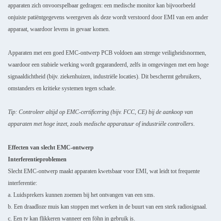
apparaten zich onvoorspelbaar gedragen: een medische monitor kan bijvoorbeeld
onjuiste patiëntgegevens weergeven als deze wordt verstoord door EMI van een ander
apparaat, waardoor levens in gevaar komen.
Apparaten met een goed EMC-ontwerp PCB voldoen aan strenge veiligheidsnormen,
waardoor een stabiele werking wordt gegarandeerd, zelfs in omgevingen met een hoge
signaaldichtheid (bijv. ziekenhuizen, industriële locaties). Dit beschermt gebruikers,
omstanders en kritieke systemen tegen schade.
Tip: Controleer altijd op EMC-certificering (bijv. FCC, CE) bij de aankoop van
apparaten met hoge inzet, zoals medische apparatuur of industriële controllers.
Effecten van slecht EMC-ontwerp
Interferentieproblemen
Slecht EMC-ontwerp maakt apparaten kwetsbaar voor EMI, wat leidt tot frequente
interferentie:
a. Luidsprekers kunnen zoemen bij het ontvangen van een sms.
b. Een draadloze muis kan stoppen met werken in de buurt van een sterk radiosignaal.
c. Een tv kan flikkeren wanneer een föhn in gebruik is.