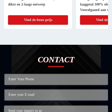
dikte en 2-laags ontwerp
laaggetal 100% elektr
Voorafgaand aan ver
Vind de beste prijs
Vind de be
CONTACT