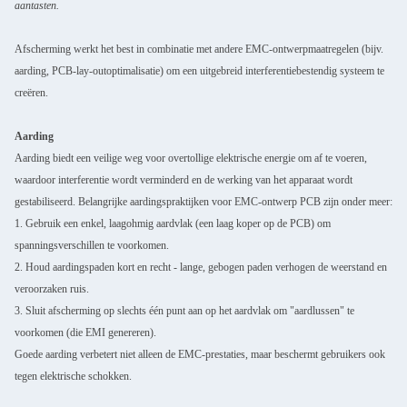
aantasten.
Laat een bericht achter
We bellen je snel terug!
Afscherming werkt het best in combinatie met andere EMC-ontwerpmaatregelen (bijv.
aarding, PCB-lay-outoptimalisatie) om een uitgebreid interferentiebestendig systeem te
creëren.
Aarding
Aarding biedt een veilige weg voor overtollige elektrische energie om af te voeren,
waardoor interferentie wordt verminderd en de werking van het apparaat wordt
gestabiliseerd. Belangrijke aardingspraktijken voor EMC-ontwerp PCB zijn onder meer:
1. Gebruik een enkel, laagohmig aardvlak (een laag koper op de PCB) om
spanningsverschillen te voorkomen.
2. Houd aardingspaden kort en recht - lange, gebogen paden verhogen de weerstand en
veroorzaken ruis.
3. Sluit afscherming op slechts één punt aan op het aardvlak om "aardlussen" te
voorkomen (die EMI genereren).
Goede aarding verbetert niet alleen de EMC-prestaties, maar beschermt gebruikers ook
VERZENDEN
tegen elektrische schokken.