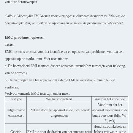
van dure herontwerpen.
Callout: Vroegtijdig EMC-testen voor vermogenselektronica bespaart tot 70% van de
herontwerpkosten, versnelt de certificering en verbetert de productbetrouwbaarheid.
EMC-problemen oplossen
Testen
EMC-testen is cruciaal voor het identificeren en oplossen van problemen voordat een
apparaat op de markt komt. Voer tests uit om:
a. De hoeveelheid EMI te meten die een apparaat uitzendt (om te zorgen voor naleving
van de normen).
b. Het vermogen van het apparaat om externe EMI te weerstaan (immuniteit) te
verifiëren.
Veelvoorkomende EMC-tests zijn onder meer:
Testtype
Wat het controleert
Waarom het ertoe doet
Voorkomt dat het
Uitgestraalde
EMI die door het apparaat in de lucht wordt
apparaat elektronica in de
emissietest
uitgezonden
buurt verstoort (bijv. Wi-
Fi, tv's)
Houdt stroomkabels en
Geleide
EMI die door de draden van het apparaat reist
kabels vrij van ruis die