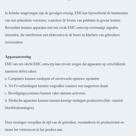
In kritieke omgevingen zijn de gevolgen ernstig. EMI kan bijvoorbeeld de hartmonitor
van een ziekenhuis verstoren, waardoor de levens van patiënten in gevaar komen.
Bovendien kunnen apparaten met een zwak EMC-ontwerp overmatige signalen
uitzenden, die interfereren met elektronica in de buurt en klachten van gebruikers
veroorzaken.
Apparaatstoring
EMI van een slecht EMC-ontwerp kan ervoor zorgen dat apparaten op verschillende
manieren defect raken:
a. Computers kunnen vastlopen of onverwacht opnieuw opstarten.
b. Wi-Fi-verbindingen kunnen wegvallen wanneer een magnetron draait.
c. Beveiligingssystemen kunnen valse alarmen activeren.
d. Medische apparaten kunnen onnauwkeurige metingen produceren (bijv. onjuiste
bloeddrukmetingen).
Deze storingen verspillen de tijd van de gebruiker, verminderen de productiviteit en
tasten het vertrouwen in het product aan.