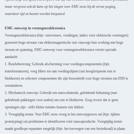
maar vergroot ook de kans op het slagen voor EMC-tests bij de eerste poging,
waardoor tijd en kosten worden bespaard.
EMC-ontwerp in vermogenselektronica
Vermogenselektronica (bijv. omvormers, voedingen, laders voor elektrische voertuigen)
genereert hoge niveaus van elektromagnetische ruis vanwege hun werking met hoge
stroom en spanning. EMC-ontwerp voor vermogenselektronica vereist speciale
aandacht:
1. Ruisbeheersing: Gebruik afscherming voor voedingscomponenten (bijv.
transformatoren), voeg filters toe aan voedingslijnen (om hoogfrequente ruis te
blokkeren) en selecteer componenten die zijn beoordeeld voor hoge stromen om EMI te
verminderen.
2. Mechanisch ontwerp: Gebruik een nauwsluitende, geleidende behuizing (met
geleidende pakkingen voor naden) om ruis te blokkeren. Zorg ervoor dat er geen
openingen zijn - zelfs kleine ruimtes kunnen ruis lekken.
3. Vroegtijdig testen: Voer EMC-tests vroeg in het ontwerpproces uit (bijv. tijdens
prototyping) om problemen te identificeren vóór massaproductie. Vroegtijdig testen
maakt goedkope reparaties mogelijk (bijv. het toevoegen van een ferrietkraal) in plaats