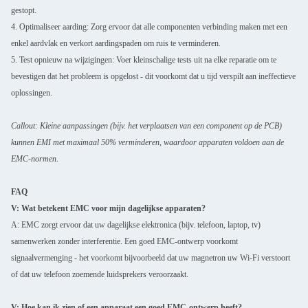
gestopt.
4. Optimaliseer aarding: Zorg ervoor dat alle componenten verbinding maken met een
enkel aardvlak en verkort aardingspaden om ruis te verminderen.
5. Test opnieuw na wijzigingen: Voer kleinschalige tests uit na elke reparatie om te
bevestigen dat het probleem is opgelost - dit voorkomt dat u tijd verspilt aan ineffectieve
oplossingen.
Callout: Kleine aanpassingen (bijv. het verplaatsen van een component op de PCB)
kunnen EMI met maximaal 50% verminderen, waardoor apparaten voldoen aan de
EMC-normen.
FAQ
V: Wat betekent EMC voor mijn dagelijkse apparaten?
A: EMC zorgt ervoor dat uw dagelijkse elektronica (bijv. telefoon, laptop, tv)
samenwerken zonder interferentie. Een goed EMC-ontwerp voorkomt
signaalvermenging - het voorkomt bijvoorbeeld dat uw magnetron uw Wi-Fi verstoort
of dat uw telefoon zoemende luidsprekers veroorzaakt.
V: Hoe kan ik zien of een apparaat een goed EMC-ontwerp heeft?