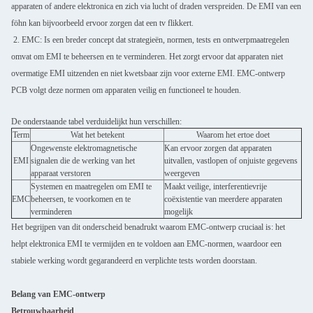
apparaten of andere elektronica en zich via lucht of draden verspreiden. De EMI van een
föhn kan bijvoorbeeld ervoor zorgen dat een tv flikkert.
2. EMC: Is een breder concept dat strategieën, normen, tests en ontwerpmaatregelen
omvat om EMI te beheersen en te verminderen. Het zorgt ervoor dat apparaten niet
overmatige EMI uitzenden en niet kwetsbaar zijn voor externe EMI. EMC-ontwerp
PCB volgt deze normen om apparaten veilig en functioneel te houden.
De onderstaande tabel verduidelijkt hun verschillen:
Term
Wat het betekent
Waarom het ertoe doet
Ongewenste elektromagnetische
Kan ervoor zorgen dat apparaten
EMI
signalen die de werking van het
uitvallen, vastlopen of onjuiste gegevens
apparaat verstoren
weergeven
Systemen en maatregelen om EMI te
Maakt veilige, interferentievrije
EMC
beheersen, te voorkomen en te
coëxistentie van meerdere apparaten
verminderen
mogelijk
Het begrijpen van dit onderscheid benadrukt waarom EMC-ontwerp cruciaal is: het
helpt elektronica EMI te vermijden en te voldoen aan EMC-normen, waardoor een
stabiele werking wordt gegarandeerd en verplichte tests worden doorstaan.
Belang van EMC-ontwerp
Betrouwbaarheid