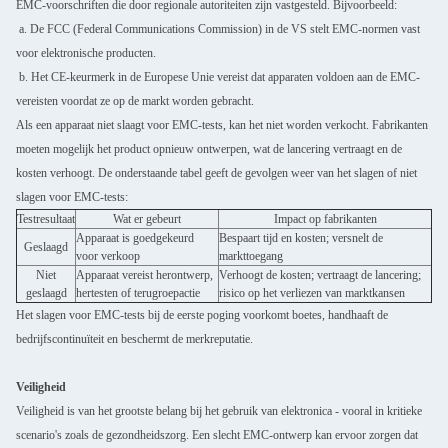
EMC-voorschriften die door regionale autoriteiten zijn vastgesteld. Bijvoorbeeld:
a. De FCC (Federal Communications Commission) in de VS stelt EMC-normen vast
voor elektronische producten.
b. Het CE-keurmerk in de Europese Unie vereist dat apparaten voldoen aan de EMC-
vereisten voordat ze op de markt worden gebracht.
Als een apparaat niet slaagt voor EMC-tests, kan het niet worden verkocht. Fabrikanten
moeten mogelijk het product opnieuw ontwerpen, wat de lancering vertraagt en de
kosten verhoogt. De onderstaande tabel geeft de gevolgen weer van het slagen of niet
slagen voor EMC-tests:
Testresultaat
Wat er gebeurt
Impact op fabrikanten
Apparaat is goedgekeurd
Bespaart tijd en kosten; versnelt de
Geslaagd
voor verkoop
markttoegang
Niet
Apparaat vereist herontwerp,
Verhoogt de kosten; vertraagt de lancering;
geslaagd
hertesten of terugroepactie
risico op het verliezen van marktkansen
Het slagen voor EMC-tests bij de eerste poging voorkomt boetes, handhaaft de
bedrijfscontinuïteit en beschermt de merkreputatie.
Veiligheid
Veiligheid is van het grootste belang bij het gebruik van elektronica - vooral in kritieke
scenario's zoals de gezondheidszorg. Een slecht EMC-ontwerp kan ervoor zorgen dat