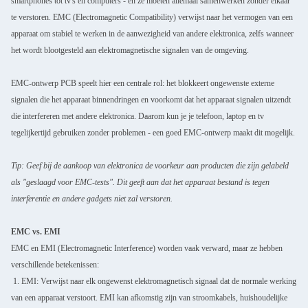
smartphones tot tv's en computers - en ze moeten allemaal samenwerken zonder elkaar
te verstoren. EMC (Electromagnetic Compatibility) verwijst naar het vermogen van een
apparaat om stabiel te werken in de aanwezigheid van andere elektronica, zelfs wanneer
het wordt blootgesteld aan elektromagnetische signalen van de omgeving.
EMC-ontwerp PCB speelt hier een centrale rol: het blokkeert ongewenste externe
signalen die het apparaat binnendringen en voorkomt dat het apparaat signalen uitzendt
die interfereren met andere elektronica. Daarom kun je je telefoon, laptop en tv
tegelijkertijd gebruiken zonder problemen - een goed EMC-ontwerp maakt dit mogelijk.
Tip: Geef bij de aankoop van elektronica de voorkeur aan producten die zijn gelabeld
als "geslaagd voor EMC-tests". Dit geeft aan dat het apparaat bestand is tegen
interferentie en andere gadgets niet zal verstoren.
EMC vs. EMI
EMC en EMI (Electromagnetic Interference) worden vaak verward, maar ze hebben
verschillende betekenissen:
1. EMI: Verwijst naar elk ongewenst elektromagnetisch signaal dat de normale werking
van een apparaat verstoort. EMI kan afkomstig zijn van stroomkabels, huishoudelijke