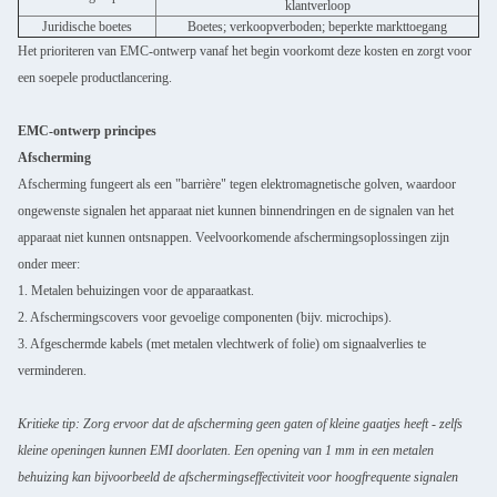
klantverloop
Juridische boetes
Boetes; verkoopverboden; beperkte markttoegang
Het prioriteren van EMC-ontwerp vanaf het begin voorkomt deze kosten en zorgt voor
een soepele productlancering.
EMC-ontwerp principes
Afscherming
Afscherming fungeert als een "barrière" tegen elektromagnetische golven, waardoor
ongewenste signalen het apparaat niet kunnen binnendringen en de signalen van het
apparaat niet kunnen ontsnappen. Veelvoorkomende afschermingsoplossingen zijn
onder meer:
1. Metalen behuizingen voor de apparaatkast.
2. Afschermingscovers voor gevoelige componenten (bijv. microchips).
3. Afgeschermde kabels (met metalen vlechtwerk of folie) om signaalverlies te
verminderen.
Kritieke tip: Zorg ervoor dat de afscherming geen gaten of kleine gaatjes heeft - zelfs
kleine openingen kunnen EMI doorlaten. Een opening van 1 mm in een metalen
behuizing kan bijvoorbeeld de afschermingseffectiviteit voor hoogfrequente signalen