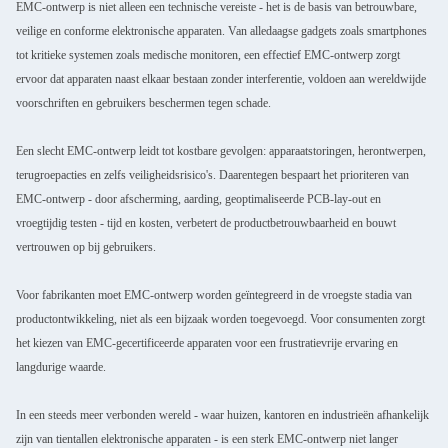
EMC-ontwerp is niet alleen een technische vereiste - het is de basis van betrouwbare,
veilige en conforme elektronische apparaten. Van alledaagse gadgets zoals smartphones
tot kritieke systemen zoals medische monitoren, een effectief EMC-ontwerp zorgt
ervoor dat apparaten naast elkaar bestaan zonder interferentie, voldoen aan wereldwijde
voorschriften en gebruikers beschermen tegen schade.
Een slecht EMC-ontwerp leidt tot kostbare gevolgen: apparaatstoringen, herontwerpen,
terugroepacties en zelfs veiligheidsrisico's. Daarentegen bespaart het prioriteren van
EMC-ontwerp - door afscherming, aarding, geoptimaliseerde PCB-lay-out en
vroegtijdig testen - tijd en kosten, verbetert de productbetrouwbaarheid en bouwt
vertrouwen op bij gebruikers.
Voor fabrikanten moet EMC-ontwerp worden geïntegreerd in de vroegste stadia van
productontwikkeling, niet als een bijzaak worden toegevoegd. Voor consumenten zorgt
het kiezen van EMC-gecertificeerde apparaten voor een frustratievrije ervaring en
langdurige waarde.
In een steeds meer verbonden wereld - waar huizen, kantoren en industrieën afhankelijk
zijn van tientallen elektronische apparaten - is een sterk EMC-ontwerp niet langer