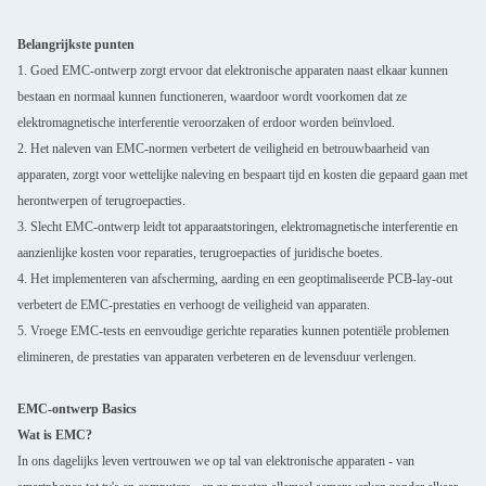
Belangrijkste punten
1. Goed EMC-ontwerp zorgt ervoor dat elektronische apparaten naast elkaar kunnen
bestaan en normaal kunnen functioneren, waardoor wordt voorkomen dat ze
elektromagnetische interferentie veroorzaken of erdoor worden beïnvloed.
2. Het naleven van EMC-normen verbetert de veiligheid en betrouwbaarheid van
apparaten, zorgt voor wettelijke naleving en bespaart tijd en kosten die gepaard gaan met
herontwerpen of terugroepacties.
3. Slecht EMC-ontwerp leidt tot apparaatstoringen, elektromagnetische interferentie en
aanzienlijke kosten voor reparaties, terugroepacties of juridische boetes.
4. Het implementeren van afscherming, aarding en een geoptimaliseerde PCB-lay-out
verbetert de EMC-prestaties en verhoogt de veiligheid van apparaten.
5. Vroege EMC-tests en eenvoudige gerichte reparaties kunnen potentiële problemen
elimineren, de prestaties van apparaten verbeteren en de levensduur verlengen.
EMC-ontwerp Basics
Wat is EMC?
In ons dagelijks leven vertrouwen we op tal van elektronische apparaten - van