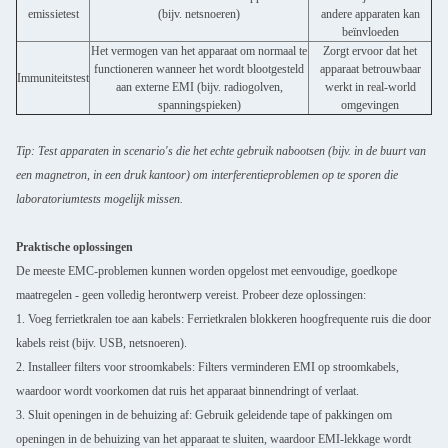
emissietest
(bijv. netsnoeren)
andere apparaten kan
beïnvloeden
Het vermogen van het apparaat om normaal te
Zorgt ervoor dat het
functioneren wanneer het wordt blootgesteld
apparaat betrouwbaar
Immuniteitstest
aan externe EMI (bijv. radiogolven,
werkt in real-world
spanningspieken)
omgevingen
Tip: Test apparaten in scenario's die het echte gebruik nabootsen (bijv. in de buurt van
een magnetron, in een druk kantoor) om interferentieproblemen op te sporen die
laboratoriumtests mogelijk missen.
Praktische oplossingen
De meeste EMC-problemen kunnen worden opgelost met eenvoudige, goedkope
maatregelen - geen volledig herontwerp vereist. Probeer deze oplossingen:
1. Voeg ferrietkralen toe aan kabels: Ferrietkralen blokkeren hoogfrequente ruis die door
kabels reist (bijv. USB, netsnoeren).
2. Installeer filters voor stroomkabels: Filters verminderen EMI op stroomkabels,
waardoor wordt voorkomen dat ruis het apparaat binnendringt of verlaat.
3. Sluit openingen in de behuizing af: Gebruik geleidende tape of pakkingen om
openingen in de behuizing van het apparaat te sluiten, waardoor EMI-lekkage wordt