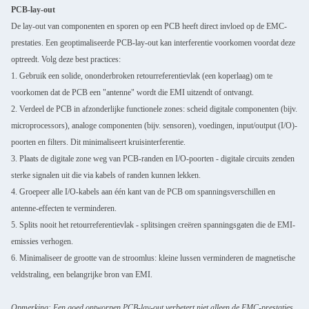
PCB-lay-out
De lay-out van componenten en sporen op een PCB heeft direct invloed op de EMC-
prestaties. Een geoptimaliseerde PCB-lay-out kan interferentie voorkomen voordat deze
optreedt. Volg deze best practices:
1. Gebruik een solide, ononderbroken retourreferentievlak (een koperlaag) om te
voorkomen dat de PCB een "antenne" wordt die EMI uitzendt of ontvangt.
2. Verdeel de PCB in afzonderlijke functionele zones: scheid digitale componenten (bijv.
microprocessors), analoge componenten (bijv. sensoren), voedingen, input/output (I/O)-
poorten en filters. Dit minimaliseert kruisinterferentie.
3. Plaats de digitale zone weg van PCB-randen en I/O-poorten - digitale circuits zenden
sterke signalen uit die via kabels of randen kunnen lekken.
4. Groepeer alle I/O-kabels aan één kant van de PCB om spanningsverschillen en
antenne-effecten te verminderen.
5. Splits nooit het retourreferentievlak - splitsingen creëren spanningsgaten die de EMI-
emissies verhogen.
6. Minimaliseer de grootte van de stroomlus: kleine lussen verminderen de magnetische
veldstraling, een belangrijke bron van EMI.
Opmerking: Een goed ontworpen PCB-lay-out verbetert niet alleen de EMC-prestaties,