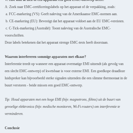
A: Zoek naar EMC-certificeringslabels op het apparaat of de verpakking, zoals:
a. FCC-markering (VS): Geeft naleving van de Amerikaanse EMC-normen aan.
b. CE-markering (EU): Bevestigt dat het apparaat voldoet aan de EU EMC-vereisten.
c. C-Tick-markering (Australië): Toont naleving van de Australische EMC-
voorschriften.
Deze labels betekenen dat het apparaat strenge EMC-tests heeft doorstaan.
Waarom interfereren sommige apparaten met elkaar?
Interferentie treedt op wanneer een apparaat overmatige EMI uitzendt (als gevolg van
een slecht EMC-ontwerp) of kwetsbaar is voor externe EMI. Een goedkope draadloze
luidspreker kan bijvoorbeeld sterke signalen uitzenden die een slimme thermostaat in de
buurt verstoren - beide missen een goed EMC-ontwerp.
Tip: Houd apparaten met een hoge EMI (bijv. magnetrons, föhns) uit de buurt van
gevoelige elektronica (bijv. medische monitoren, Wi-Fi-routers) om interferentie te
verminderen.
Conclusie