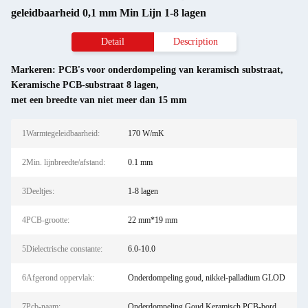
geleidbaarheid 0,1 mm Min Lijn 1-8 lagen
Detail
Description
Markeren:
PCB's voor onderdompeling van keramisch substraat
,
Keramische PCB-substraat 8 lagen
,
met een breedte van niet meer dan 15 mm
1Warmtegeleidbaarheid:
170 W/mK
2Min. lijnbreedte/afstand:
0.1 mm
3Deeltjes:
1-8 lagen
4PCB-grootte:
22 mm*19 mm
5Dielectrische constante:
6.0-10.0
6Afgerond oppervlak:
Onderdompeling goud, nikkel-palladium GLOD
7Pcb-naam:
Onderdompeling Goud Keramisch PCB-bord