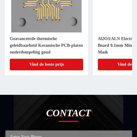
Geavanceerde thermische
Al2O3/ALN Electron
geleidbaarheid Keramische PCB-platen
Board 0.1mm Min Li
onderdompeling goud
Mask
Vind de beste prijs
Vind de be
CONTACT