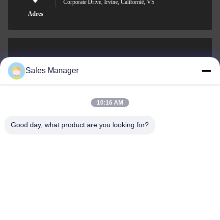
Corporate Drive, Irvine, Californië, VS
Adres
sales@ltcircuit.com
Sales Manager
E-mail
10:16 AM
Good day, what product are you looking for?
001-512-7443871
Telefoon
LT CIRCUIT CO.,LTD.