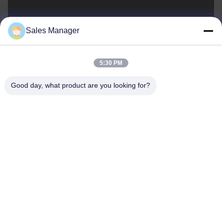
sales@ltcircuit.com
Sales Manager
E-mail
5:30 PM
Good day, what product are you looking for?
001-512-7443871
Telefoon
LT CIRCUIT CO.,LTD.