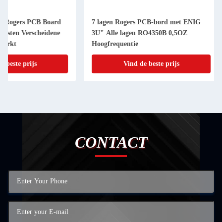
7 lagen Rogers PCB-bord met ENIG
8 lagen Rogers RO4
3U" Alle lagen RO4350B 0,5OZ
Goudoppervlak Roge
Hoogfrequentie
Groen Solder Mask
Vind de beste prijs
Vind de be
CONTACT