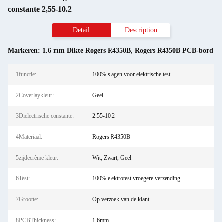
constante 2,55-10.2
Detail
Description
Markeren:
1.6 mm Dikte Rogers R4350B
,
Rogers R4350B PCB-bord
1functie:
100% slagen voor elektrische test
2Coverlaykleur:
Geel
3Dielectrische constante:
2.55-10.2
4Materiaal:
Rogers R4350B
5zijdecrème kleur:
Wit, Zwart, Geel
6Test:
100% elektrotest vroegere verzending
7Grootte:
Op verzoek van de klant
8PCBThickness:
1.6mm