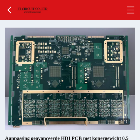
1
/
1
Aanpassing geavanceerde HDI PCB met kopergewicht 0,5