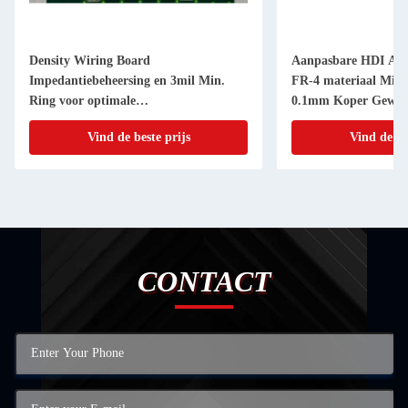
Density Wiring Board
Aanpasbare HDI Alle
Impedantiebeheersing en 3mil Min.
FR-4 materiaal Mini
Ring voor optimale
0.1mm Koper Gewich
signaalintegriteit,Panasonic
Vind de beste prijs
Vind de be
M7,M8,HDI portotype PCB
CONTACT