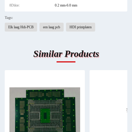
8Dikte:
0.2 mm-6.0 mm
Tags:
Elk laag Hdi-PCB
een laag pcb
HDI printplaten
Similar Products