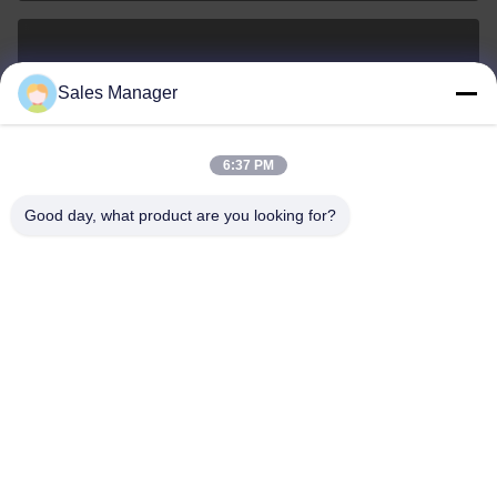
sales@ltcircuit.com
Sales Manager
E-mail
6:37 PM
Good day, what product are you looking for?
001-512-7443871
Telefoon
LT CIRCUIT CO.,LTD.