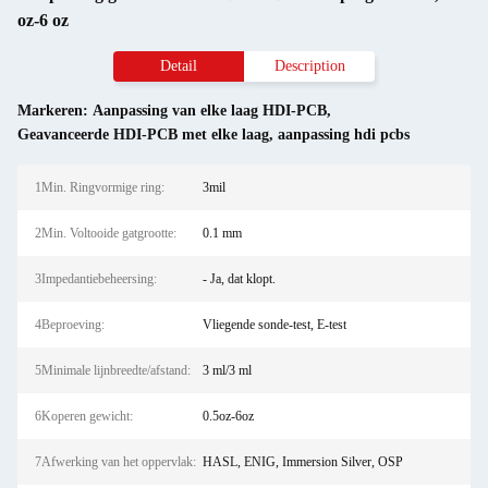
oz-6 oz
Detail
Description
Markeren:
Aanpassing van elke laag HDI-PCB
,
Geavanceerde HDI-PCB met elke laag
,
aanpassing hdi pcbs
1Min. Ringvormige ring:
3mil
2Min. Voltooide gatgrootte:
0.1 mm
3Impedantiebeheersing:
- Ja, dat klopt.
4Beproeving:
Vliegende sonde-test, E-test
5Minimale lijnbreedte/afstand:
3 ml/3 ml
6Koperen gewicht:
0.5oz-6oz
7Afwerking van het oppervlak:
HASL, ENIG, Immersion Silver, OSP