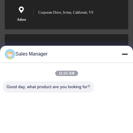
Corporate Drive, Irvine, Californië, VS
Adres
sales@ltcircuit.com
Sales Manager
E-mail
11:21 AM
Good day, what product are you looking for?
001-512-7443871
Telefoon