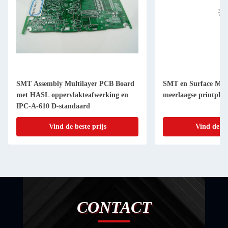
SMT Assembly Multilayer PCB Board
SMT en Surface Mou
met HASL oppervlakteafwerking en
meerlaagse printplaa
IPC-A-610 D-standaard
Vind de beste prijs
Vind de be
CONTACT