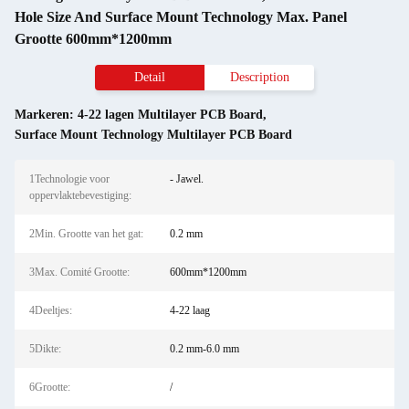
Hole Size And Surface Mount Technology Max. Panel
Grootte 600mm*1200mm
Detail
Description
Markeren:
4-22 lagen Multilayer PCB Board
,
Surface Mount Technology Multilayer PCB Board
1Technologie voor
- Jawel.
oppervlaktebevestiging:
2Min. Grootte van het gat:
0.2 mm
3Max. Comité Grootte:
600mm*1200mm
4Deeltjes:
4-22 laag
5Dikte:
0.2 mm-6.0 mm
6Grootte:
/