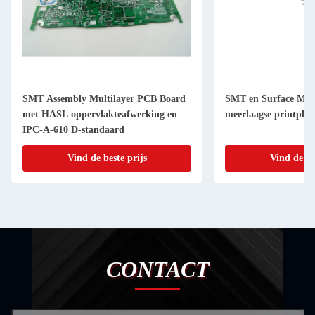
SMT Assembly Multilayer PCB Board
SMT en Surface Mou
met HASL oppervlakteafwerking en
meerlaagse printplaa
IPC-A-610 D-standaard
Vind de beste prijs
Vind de be
CONTACT