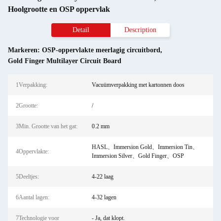
Hoolgrootte en OSP oppervlak
Detail
Description
Markeren:
OSP-oppervlakte meerlagig circuitbord
,
Gold Finger Multilayer Circuit Board
1Verpakking:
Vacuümverpakking met kartonnen doos
2Grootte:
/
3Min. Grootte van het gat:
0.2 mm
HASL、Immersion Gold、Immersion Tin、
4Oppervlakte:
Immersion Silver、Gold Finger、OSP
5Deeltjes:
4-22 laag
6Aantal lagen:
4-32 lagen
7Technologie voor
- Ja, dat klopt.