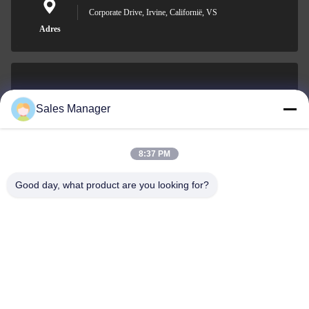
Corporate Drive, Irvine, Californië, VS
Adres
sales@ltcircuit.com
Sales Manager
E-mail
8:37 PM
Good day, what product are you looking for?
001-512-7443871
Telefoon
LT CIRCUIT CO.,LTD.