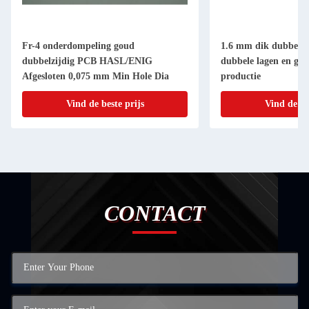
Fr-4 onderdompeling goud
1.6 mm dik dubbelzi
dubbelzijdig PCB HASL/ENIG
dubbele lagen en ge
Afgesloten 0,075 mm Min Hole Dia
productie
Vind de beste prijs
Vind de be
CONTACT