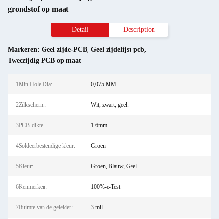
grondstof op maat
Detail
Description
Markeren:
Geel zijde-PCB
,
Geel zijdelijst pcb
,
Tweezijdig PCB op maat
1Min Hole Dia:
0,075 MM.
2Zilkscherm:
Wit, zwart, geel.
3PCB-dikte:
1.6mm
4Soldeerbestendige kleur:
Groen
5Kleur:
Groen, Blauw, Geel
6Kenmerken:
100%-e-Test
7Ruimte van de geleider:
3 mil