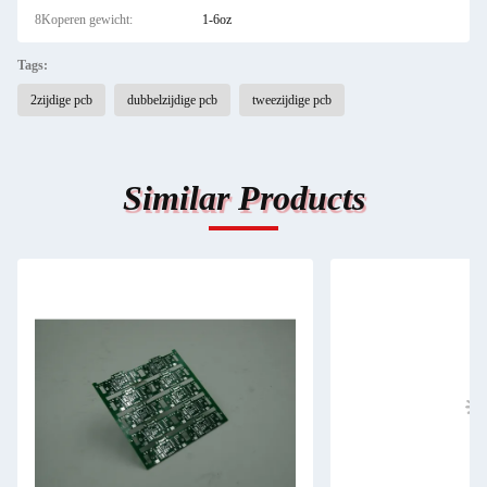
8Koperen gewicht:
1-6oz
Tags:
2zijdige pcb
dubbelzijdige pcb
tweezijdige pcb
Similar Products