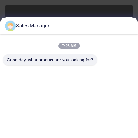
sales@ltcircuit.com
Sales Manager
E-mail
7:25 AM
Good day, what product are you looking for?
001-512-7443871
Telefoon
LT CIRCUIT CO.,LTD.