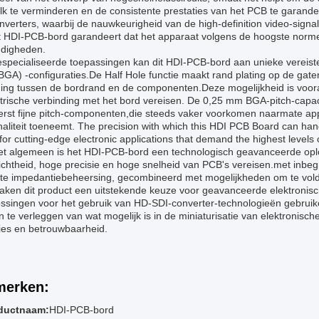
lk te verminderen en de consistente prestaties van het PCB te garande
verters, waarbij de nauwkeurigheid van de high-definition video-signa
t HDI-PCB-bord garandeert dat het apparaat volgens de hoogste normen
digheden.
specialiseerde toepassingen kan dit HDI-PCB-bord aan unieke vereiste
BGA) -configuraties.De Half Hole functie maakt rand plating op de gat
ding tussen de bordrand en de componenten.Deze mogelijkheid is vooral
trische verbinding met het bord vereisen. De 0,25 mm BGA-pitch-capacit
erst fijne pitch-componenten,die steeds vaker voorkomen naarmate appar
naliteit toeneemt. The precision with which this HDI PCB Board can han
for cutting-edge electronic applications that demand the highest level
et algemeen is het HDI-PCB-bord een technologisch geavanceerde oplo
chtheid, hoge precisie en hoge snelheid van PCB's vereisen.met inbeg
ikte impedantiebeheersing, gecombineerd met mogelijkheden om te vol
ken dit product een uitstekende keuze voor geavanceerde elektroni
ssingen voor het gebruik van HD-SDI-converter-technologieën gebruike
 te verleggen van wat mogelijk is in de miniaturisatie van elektronisc
ies en betrouwbaarheid.
erken:
ductnaam:
HDI-PCB-bord