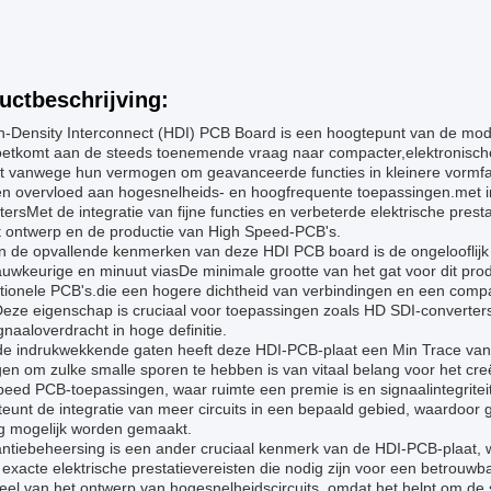
uctbeschrijving:
h-Density Interconnect (HDI) PCB Board is een hoogtepunt van de mode
etkomt aan de steeds toenemende vraag naar compacter,elektronisch
t vanwege hun vermogen om geavanceerde functies in kleinere vormfac
en overvloed aan hogesnelheids- en hoogfrequente toepassingen.met inb
ersMet de integratie van fijne functies en verbeterde elektrische prest
t ontwerp en de productie van High Speed-PCB's.
n de opvallende kenmerken van deze HDI PCB board is de ongelooflijk k
uwkeurige en minuut viasDe minimale grootte van het gat voor dit produc
tionele PCB's.die een hogere dichtheid van verbindingen en een compac
eze eigenschap is cruciaal voor toepassingen zoals HD SDI-converters 
gnaaloverdracht in hoge definitie.
de indrukwekkende gaten heeft deze HDI-PCB-plaat een Min Trace van 3
n om zulke smalle sporen te hebben is van vitaal belang voor het creër
eed PCB-toepassingen, waar ruimte een premie is en signaalintegriteit
eunt de integratie van meer circuits in een bepaald gebied, waardoor 
 mogelijk worden gemaakt.
ntiebeheersing is een ander cruciaal kenmerk van de HDI-PCB-plaat, 
exacte elektrische prestatievereisten die nodig zijn voor een betrouw
el van het ontwerp van hogesnelheidscircuits, omdat het helpt om de si