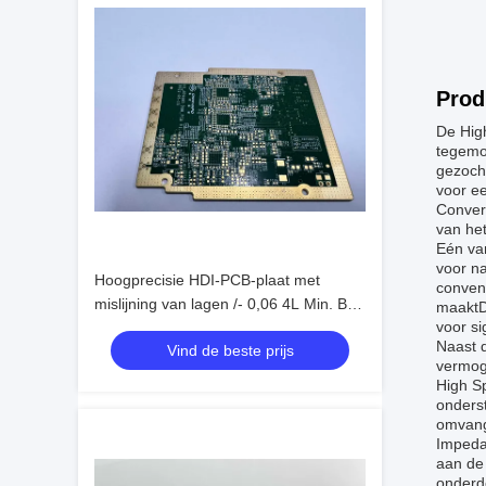
Prod
De Hig
tegemo
gezoch
voor e
Convert
van he
Eén va
voor na
Hoogprecisie HDI-PCB-plaat met
conven
mislijning van lagen /- 0,06 4L Min. Bga
maaktD
voor si
Pitch 0,3mm
Naast 
Vind de beste prijs
vermoge
High Sp
onderst
omvang
Impeda
aan de 
onderde