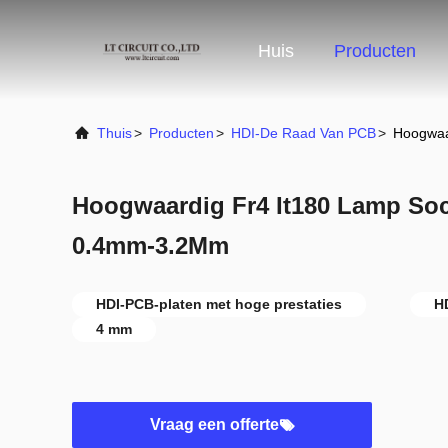
Huis
Producten
Thuis
>
Producten
>
HDI-De Raad Van PCB
>
Hoogwaa
Hoogwaardig Fr4 It180 Lamp So
0.4mm-3.2Mm
HDI-PCB-platen met hoge prestaties
H
4 mm
Vraag een offerte