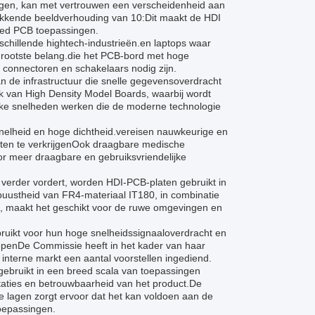
lagen, kan met vertrouwen een verscheidenheid aan
wekkende beeldverhouding van 10:Dit maakt de HDI
eed PCB toepassingen.
schillende hightech-industrieën.en laptops waar
 grootste belang.die het PCB-bord met hoge
 connectoren en schakelaars nodig zijn.
n de infrastructuur die snelle gegevensoverdracht
ik van High Density Model Boards, waarbij wordt
ke snelheden werken die de moderne technologie
snelheid en hoge dichtheid.vereisen nauwkeurige en
ten te verkrijgenOok draagbare medische
or meer draagbare en gebruiksvriendelijke
 verder vordert, worden HDI-PCB-platen gebruikt in
buustheid van FR4-materiaal IT180, in combinatie
, maakt het geschikt voor de ruwe omgevingen en
ruikt voor hun hoge snelheidssignaaloverdracht en
hepenDe Commissie heeft in het kader van haar
nterne markt een aantal voorstellen ingediend.
gebruikt in een breed scala van toepassingen
staties en betrouwbaarheid van het product.De
 lagen zorgt ervoor dat het kan voldoen aan de
oepassingen.