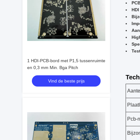
PCB
HDI 
Bij
Imp
Aan
Hig
Spe
Tes
1 HDI-PCB-bord met P1,5 tussenruimte
en 0,3 mm Min. Bga Pitch
Tech
Vind de beste prijs
Aante
Plaat
Pcb-
Bijzo