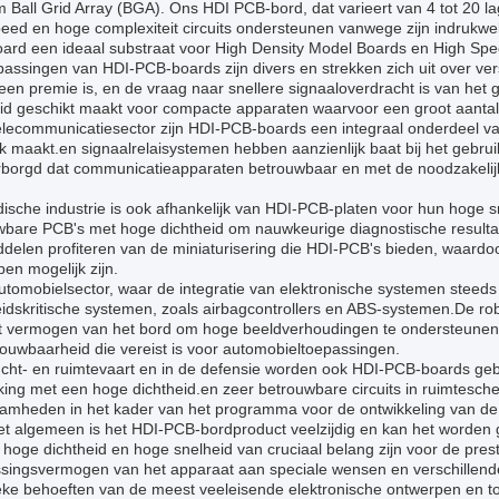
 Ball Grid Array (BGA). Ons HDI PCB-bord, dat varieert van 4 tot 20 
peed en hoge complexiteit circuits ondersteunen vanwege zijn indruk
ard een ideaal substraat voor High Density Model Boards en High Sp
assingen van HDI-PCB-boards zijn divers en strekken zich uit over ver
een premie is, en de vraag naar snellere signaaloverdracht is van het
eid geschikt maakt voor compacte apparaten waarvoor een groot aantal
elecommunicatiesector zijn HDI-PCB-boards een integraal onderdeel va
k maakt.en signaalrelaisystemen hebben aanzienlijk baat bij het gebru
borgd dat communicatieapparaten betrouwbaar en met de noodzakelij
ische industrie is ook afhankelijk van HDI-PCB-platen voor hun hoge 
wbare PCB's met hoge dichtheid om nauwkeurige diagnostische resulta
delen profiteren van de miniaturisering die HDI-PCB's bieden, waardo
en mogelijk zijn.
utomobielsector, waar de integratie van elektronische systemen steeds
eidskritische systemen, zoals airbagcontrollers en ABS-systemen.De ro
t vermogen van het bord om hoge beeldverhoudingen te ondersteunen
ouwbaarheid die vereist is voor automobieltoepassingen.
lucht- en ruimtevaart en in de defensie worden ook HDI-PCB-boards geb
king met een hoge dichtheid.en zeer betrouwbare circuits in ruimtesc
amheden in het kader van het programma voor de ontwikkeling van de i
et algemeen is het HDI-PCB-bordproduct veelzijdig en kan het worden 
 hoge dichtheid en hoge snelheid van cruciaal belang zijn voor de pre
singsvermogen van het apparaat aan speciale wensen en verschillende
ieke behoeften van de meest veeleisende elektronische ontwerpen en t