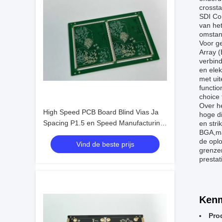
crossta
SDI Con
van he
omstan
Voor ge
Array (
verbin
en elek
met uit
functio
choice 
Over h
High Speed PCB Board Blind Vias Ja
hoge di
Spacing P1.5 en Speed Manufacturing
en str
BGA,ma
voor uw productielijn
de oplo
Vind de beste prijs
grenzen
prestat
Kenm
Pro