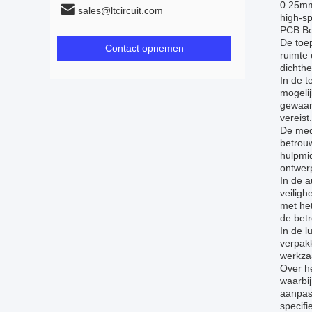
0.25mm
sales@ltcircuit.com
high-s
PCB Bo
De toep
Contact opnemen
ruimte 
dichth
In de t
mogelij
gewaar
vereist.
De med
betrou
hulpmid
ontwerp
In de a
veiligh
met he
de betr
In de 
verpak
werkza
Over h
waarbij
aanpas
specif