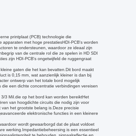
rne printplaat (PCB) technologie die
e apparaten met hoge prestatiesHDI-PCB's worden
toren te ondersteunen, waardoor ze ideaal zijn
egrip van de centrale rol die ze spelen in HD SDI
aties zijn HDI-PCB's ongetwijfeld de ruggengraat
leine gaten die het kan bevatten.Dit bord maakt
t is 0,15 mm, wat aanzienlijk kleiner is dan bij
ter ontwerp van het totale bord mogelijk
die een dichte concentratie verbindingen vereisen
/3 Mil.die op het bord kan worden bereiktHet
en van hoogdichte circuits die nodig zijn voor
 van het grootste belang is.Deze precisie
geavanceerde elektronische functies in een kleinere
waardoor wordt gewaarborgd dat de plaat voldoet
bare werking.Impedantiebeheersing is een essentieel
gnaalintegriteit te behouden, signaalreflectie en