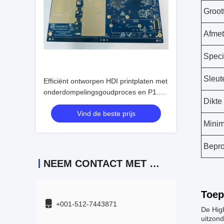
Groot
Afmet
Speci
Sleut
Efficiënt ontworpen HDI printplaten met
onderdompelingsgoudproces en P1.5-
Dikte
spatiëring
Vind de beste prijs
Minim
Bepro
NEEM CONTACT MET ONS OP
Toep
+001-512-7443871
De High
uitzond