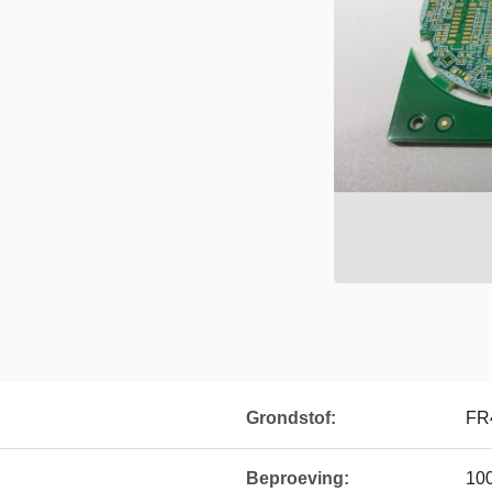
Grondstof:
FR
Beproeving:
100