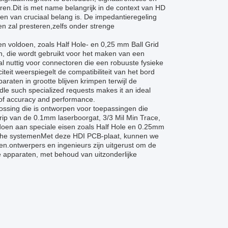
ren.Dit is met name belangrijk in de context van HD
len van cruciaal belang is. De impedantieregeling
 zal presteren,zelfs onder strenge
n voldoen, zoals Half Hole- en 0,25 mm Ball Grid
en, die wordt gebruikt voor het maken van een
 nuttig voor connectoren die een robuuste fysieke
eit weerspiegelt de compatibiliteit van het bord
aten in grootte blijven krimpen terwijl de
dle such specialized requests makes it an ideal
s of accuracy and performance.
ssing die is ontworpen voor toepassingen die
rip van de 0.1mm laserboorgat, 3/3 Mil Min Trace,
doen aan speciale eisen zoals Half Hole en 0.25mm
sche systemenMet deze HDI PCB-plaat, kunnen we
n.ontwerpers en ingenieurs zijn uitgerust om de
he apparaten, met behoud van uitzonderlijke