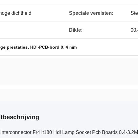
hoge dichtheid
Speciale vereisten:
St
Dikte:
00,
,
,
ge prestaties
HDI-PCB-bord 0
4 mm
tbeschrijving
t Interconnector Fr4 It180 Hdi Lamp Socket Pcb Boards 0.4-3.2