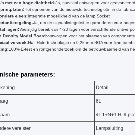
's met een hoge dichtheid:
Ja, speciaal ontworpen voor geavanceerd
printplaten:
Het opnemen van de nieuwste technologieën in de fabric
zondere eisen:
Integratie mogelijkheid van de lamp Socket
edantieregeling:
Ja, om de signaalintegriteit te garanderen voor hog
tal lagen:
Veelzijdig bereik van 4-20 lagen voor verschillende ontwerpc
h Density Model Board:
ontworpen voor het plaatsen van componente
ciaal verzoek:
Half Hole-technologie en 0,25 mm BGA voor fijne too
ting:
100% E-test en röntgenonderzoek om de betrouwbaarheid van het
nische parameters:
kening
Detail
laag
6L
naam
4L 1+N+1 HDI-pla
ndere vereisten
Lampsluiting