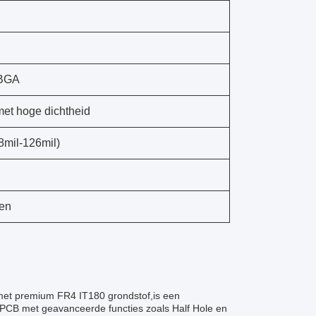
 BGA
met hoge dichtheid
8mil-126mil)
gen
 met premium FR4 IT180 grondstof,is een
y PCB met geavanceerde functies zoals Half Hole en