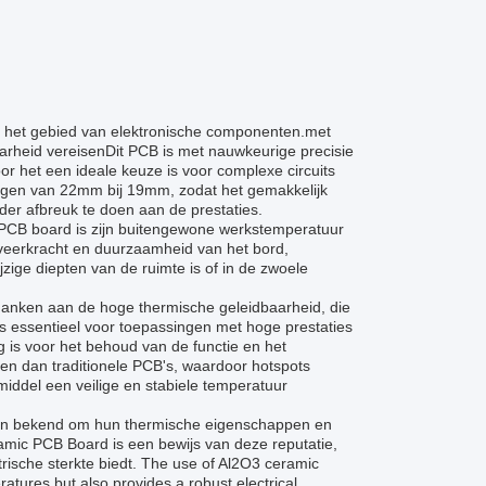
p het gebied van elektronische componenten.met
arheid vereisenDit PCB is met nauwkeurige precisie
r het een ideale keuze is voor complexe circuits
ingen van 22mm bij 19mm, zodat het gemakkelijk
er afbreuk te doen aan de prestaties.
CB board is zijn buitengewone werkstemperatuur
 veerkracht en duurzaamheid van het bord,
zige diepten van de ruimte is of in de zwoele
 danken aan de hoge thermische geleidbaarheid, die
s essentieel voor toepassingen met hoge prestaties
 is voor het behoud van de functie en het
en dan traditionele PCB's, waardoor hotspots
iddel een veilige en stabiele temperatuur
aan bekend om hun thermische eigenschappen en
ramic PCB Board is een bewijs van deze reputatie,
rische sterkte biedt. The use of Al2O3 ceramic
atures but also provides a robust electrical