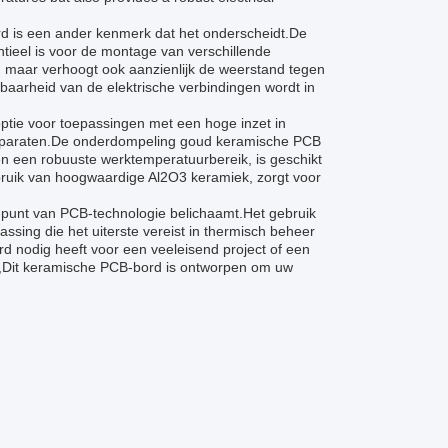
 is een ander kenmerk dat het onderscheidt.De
tieel is voor de montage van verschillende
, maar verhoogt ook aanzienlijk de weerstand tegen
wbaarheid van de elektrische verbindingen wordt in
tie voor toepassingen met een hoge inzet in
 apparaten.De onderdompeling goud keramische PCB
n een robuuste werktemperatuurbereik, is geschikt
bruik van hoogwaardige Al2O3 keramiek, zorgt voor
epunt van PCB-technologie belichaamt.Het gebruik
ssing die het uiterste vereist in thermisch beheer
d nodig heeft voor een veeleisend project of een
n,Dit keramische PCB-bord is ontworpen om uw