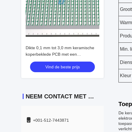
Groot
Warmt
Produ
Dikte 0,1 mm tot 3,0 mm keramische
Min. 
koperbeklede PCB met een
groottebereik van 2 mm tot 200 mm,
Diens
Vind de beste prijs
perfect voor circuits met hoge
betrouwbaarheid
Kleur
NEEM CONTACT MET ONS OP
Toep
De ker
elektro
+001-512-7443871
toepass
verlic