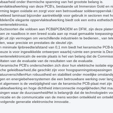
wbaarheid onder thermische spanning van het grootste belang is.
ervlakteafwerking van deze PCB's, bestaande uit Immersion Gold en ni
rming tegen oxidatie en zorgt voor een betrouwbaar soldeeroppervlak
ekleed laminaat bijzonder aantrekkelijk voor gebruik in sectoren met
ddelenDe elegante oppervlakteafwerking biedt ook een extra esthetisc
entenelektronica.
oductsoorten die voldoen aan PCB&PCBAOEM en DFM, zijn deze platen
sen ze naadloos in een breed scala aan op maat gemaakte toepassing
jkt uit zijn vermogen om verschillende industrieën te bedienen., van te
en, waar precisie en prestaties de sleutel zijn.
n minimale lijnbreedte/afstand van 0,1 mm biedt het keramische PCB-b
keuze is voor ingewikkelde ontwerpen waarbij ruimte een premie is.Dez
ntenelektronicaIn de eerste plaats is het van belang dat de Commissie
ltaten van de evaluatie van de resultaten van de evaluatie.
Keramische PCB's onderscheiden zich door hun elektrische isolatie e
sche geleidbaarheid,die geschikt zijn voor hoogspanningstoepassingen
tuurverschillenHun robuustheid en stabiliteit onder moeilijke omstan
ngen en energiebeheersystemen die een betrouwbare werking over lang
t algemeen is de veelzijdigheid van de keramische PCB-plaat met zijn
akteafwerking en hoge dichtheid interconnectie mogelijkheden,Het maa
ingen waar de duurzaamheidHet is belangrijk dat de technologieën voo
icatie en de communicatie van de mens worden ontwikkeld en ontwikk
volgende generatie elektronische innovatie..