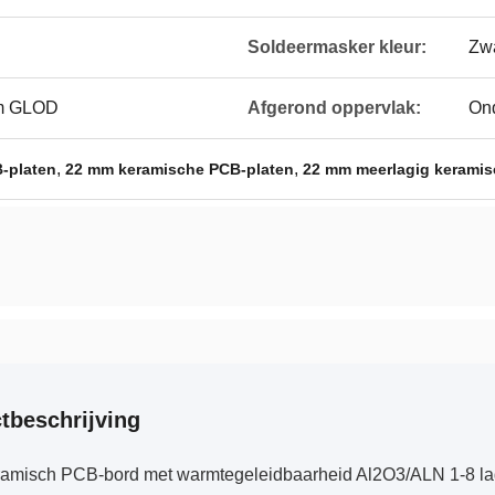
Soldeermasker kleur:
Zwa
um GLOD
Afgerond oppervlak:
Ond
,
,
-platen
22 mm keramische PCB-platen
22 mm meerlagig keramis
tbeschrijving
ramisch PCB-bord met warmtegeleidbaarheid Al2O3/ALN 1-8 l