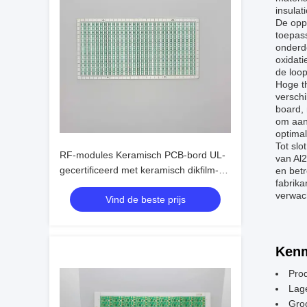
insulat
De opp
toepas
onderde
oxidati
de loop
Hoge t
versch
board,
om aan
optimal
Tot sl
RF-modules Keramisch PCB-bord UL-
van Al2
gecertificeerd met keramisch dikfilm-
en bet
fabrik
PCB ontworpen voor complexe
verwach
Vind de beste prijs
elektronische integratie van circuits
Kenm
Pro
Lag
Gro