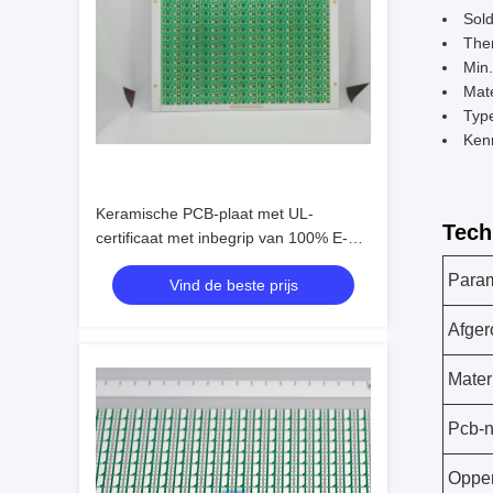
Sold
The
Min.
Mate
Type
Ken
Keramische PCB-plaat met UL-
Tech
certificaat met inbegrip van 100% E-
testservice
Para
Vind de beste prijs
Afger
Mater
Pcb-
Opper