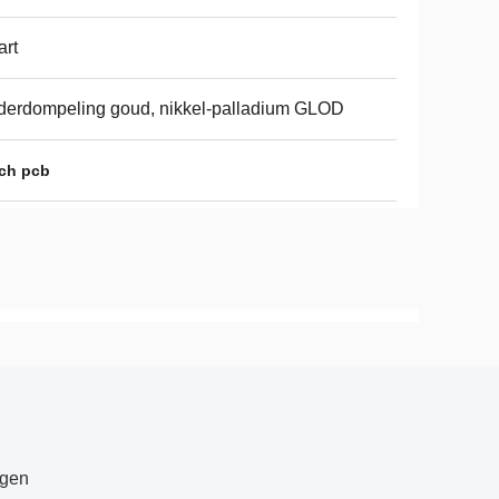
rt
erdompeling goud, nikkel-palladium GLOD
ch pcb
agen