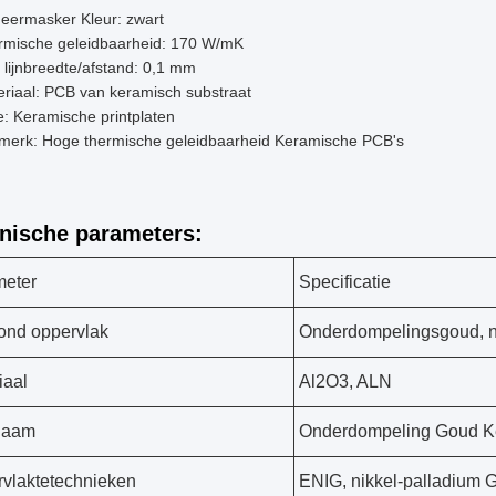
eermasker Kleur: zwart
rmische geleidbaarheid: 170 W/mK
 lijnbreedte/afstand: 0,1 mm
riaal: PCB van keramisch substraat
: Keramische printplaten
merk: Hoge thermische geleidbaarheid Keramische PCB's
nische parameters:
meter
Specificatie
ond oppervlak
Onderdompelingsgoud, n
iaal
Al2O3, ALN
naam
Onderdompeling Goud K
vlaktetechnieken
ENIG, nikkel-palladium