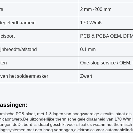
te
2 mm~200 mm
egeleidbaarheid
170 W/mK
ctsoort
PCB & PCBA OEM, DF
lijnbreedte/afstand
0.1 mm
ten
One-stop service / OEM
 van het soldeermasker
Zwart
assingen:
amische PCB-plaat, met 1-8 lagen van hoogwaardige circuits, staat al
nicaontwerp.De uitzonderlijke thermische geleidbaarheid van 170 W/mK
ingen deDit bord is ideaal geschikt voor situaties waarin het thermisch
htingssystemen met een hoog vermogen,elektronica voor automobielindu