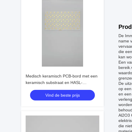
Prod
De Imm
name v
vervaar
die ee
kan wor
Een va
bereik
waardoo
Medisch keramisch PCB-bord met een
grenzen
keramisch substraat en HASL-
De uitz
op een 
oppervlakteafwerking dat een
en een
Vind de beste prijs
uitstekend thermisch beheer biedt
verleng
worden
behoud
Al2O3 
elektri
die nie
materia