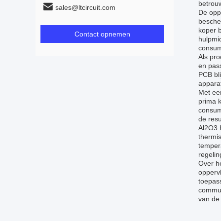
betrou
sales@ltcircuit.com
De opp
besche
koper b
Contact opnemen
hulpmi
consum
Als pr
en pas
PCB bli
apparat
Met ee
prima 
consume
de resu
Al2O3 
thermi
tempera
regeli
Over he
oppervl
toepass
commun
van de 