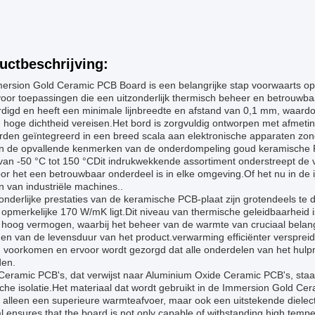
uctbeschrijving:
ersion Gold Ceramic PCB Board is een belangrijke stap voorwaarts o
oor toepassingen die een uitzonderlijk thermisch beheer en betrouwba
digd en heeft een minimale lijnbreedte en afstand van 0,1 mm, waardoo
n hoge dichtheid vereisen.Het bord is zorgvuldig ontworpen met afmet
den geïntegreerd in een breed scala aan elektronische apparaten zond
n de opvallende kenmerken van de onderdompeling goud keramische P
.van -50 °C tot 150 °CDit indrukwekkende assortiment onderstreept de
r het een betrouwbaar onderdeel is in elke omgeving.Of het nu in de ij
 van industriële machines..
onderlijke prestaties van de keramische PCB-plaat zijn grotendeels te
opmerkelijke 170 W/mK ligt.Dit niveau van thermische geleidbaarheid i
 hoog vermogen, waarbij het beheer van de warmte van cruciaal belang
en van de levensduur van het product.verwarming efficiënter verspreid
 voorkomen en ervoor wordt gezorgd dat alle onderdelen van het hulpm
en.
Ceramic PCB's, dat verwijst naar Aluminium Oxide Ceramic PCB's, st
sche isolatie.Het materiaal dat wordt gebruikt in de Immersion Gold Ce
t alleen een superieure warmteafvoer, maar ook een uitstekende dielect
l ensures that the board is not only capable of withstanding high temper