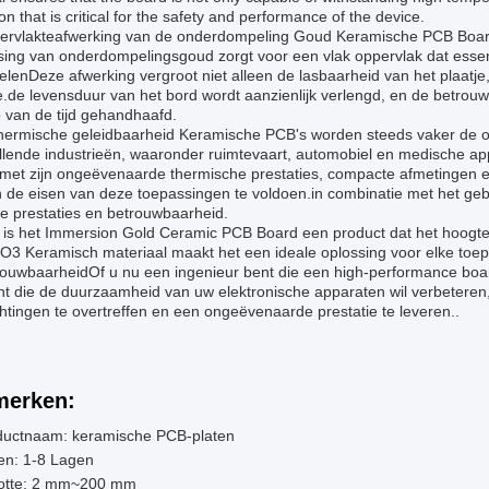
ion that is critical for the safety and performance of the device.
ervlakteafwerking van de onderdompeling Goud Keramische PCB Board
sing van onderdompelingsgoud zorgt voor een vlak oppervlak dat essen
lenDeze afwerking vergroot niet alleen de lasbaarheid van het plaatje
e.de levensduur van het bord wordt aanzienlijk verlengd, en de betrou
 van de tijd gehandhaafd.
hermische geleidbaarheid Keramische PCB's worden steeds vaker de op
illende industrieën, waaronder ruimtevaart, automobiel en medische
 met zijn ongeëvenaarde thermische prestaties, compacte afmetingen e
 de eisen van deze toepassingen te voldoen.in combinatie met het ge
e prestaties en betrouwbaarheid.
ot is het Immersion Gold Ceramic PCB Board een product dat het hoogt
O3 Keramisch materiaal maakt het een ideale oplossing voor elke toepa
rouwbaarheidOf u nu een ingenieur bent die een high-performance boar
ant die de duurzaamheid van uw elektronische apparaten wil verbetere
tingen te overtreffen en een ongeëvenaarde prestatie te leveren..
erken:
ductnaam: keramische PCB-platen
en: 1-8 Lagen
otte: 2 mm~200 mm