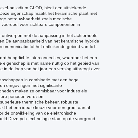
ckel-palladium GLOD, biedt een uitstekende
.Deze eigenschap maakt het keramische plaat met
 hoge betrouwbaarheid zoals medische
h voordeel voor zichtbare componenten in
 ontworpen met de aanpassing in het achterhoofd
en.De aanpasbaarheid van het keramische hybride
lecommunicatie tot het ontluikende gebied van IoT-
ord hoogdichte interconnecties, waardoor het een
e eigenschap is met name nuttig op het gebied van
 in de loop van het jaar een verslag uitbrengt over
igenschappen in combinatie met een hoge
 en omgevingen met significante
digheden maken ze onmisbaar voor industriële
ere perioden vereisen.
 superieure thermische beheer, robuuste
kt het een ideale keuze voor een groot aantal
r de ontwikkeling van de elektronische
eld.Deze pcb-technologie staat op de voorgrond