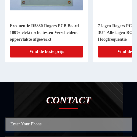
Frequentie R5880 Rogers PCB Board
7 lagen Rogers PCB
100% elektrische testen Verscheidene
3U" Alle lagen RO4
oppervlakte afgewerkt
Hoogfrequentie
Vind de beste prijs
Vind de be
CONTACT