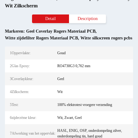
Wit Zilkscherm
Detail
Description
Markeren:
Geel Coverlay Rogers Materiaal PCB
,
Witte zijdefilter Rogers Materiaal PCB
,
Witte silkscreen rogers pcbs
1Oppervlakte:
Goud
2Glas Epoxy:
RO4730G3 0,762 mm
3Coverlaykleur:
Geel
4Zilkscherm:
Wit
5Test:
100% elektrotest vroegere verzending
6zijdecrème kleur:
Wit, Zwart, Geel
HASL, ENIG, OSP, onderdompeling zilver,
7Afwerking van het oppervlak:
onderdompeling tin, hard goud