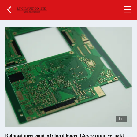
1
/
1
Robuust meerlagig pcb-bord koper 12oz vacuüm verpakt