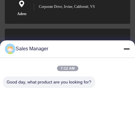
Corporate Drive, Irvine, Californië, VS
Adres
sales@ltcircuit.com
Sales Manager
E-mail
7:12 AM
Good day, what product are you looking for?
001-512-7443871
Telefoon
LT CIRCUIT CO.,LTD.