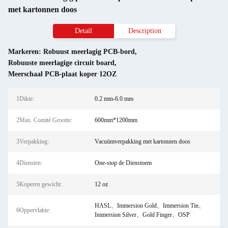
met kartonnen doos
Detail
Description
Markeren:
Robuust meerlagig PCB-bord
,
Robuuste meerlagige circuit board
,
Meerschaal PCB-plaat koper 12OZ
1Dikte:
0.2 mm-6.0 mm
2Max. Comité Grootte:
600mm*1200mm
3Verpakking:
Vacuümverpakking met kartonnen doos
4Diensten:
One-stop de Dienstoem
5Koperen gewicht:
12 oz
HASL、Immersion Gold、Immersion Tin、
6Oppervlakte:
Immersion Silver、Gold Finger、OSP