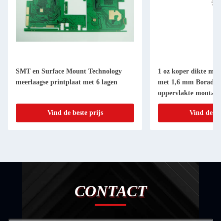
SMT en Surface Mount Technology
1 oz koper dikte mee
meerlaagse printplaat met 6 lagen
met 1,6 mm Borad di
oppervlakte montage
Vind de beste prijs
Vind de be
CONTACT