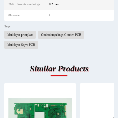
7Min. Grootte van het gat:
0.2 mm
8Grootte:
/
Tags:
Multilayer printplaat
Onderdompelings Gouden PCB
Multilayer Stijve PCB
Similar Products