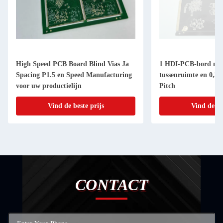
High Speed PCB Board Blind Vias Ja
1 HDI-PCB-bord met
Spacing P1.5 en Speed Manufacturing
tussenruimte en 0,3
voor uw productielijn
Pitch
Vind de beste prijs
Vind de be
CONTACT