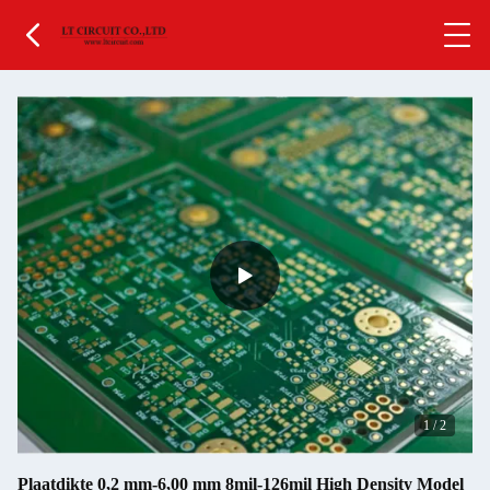
1
/
2
Plaatdikte 0,2 mm-6,00 mm 8mil-126mil High Density Model