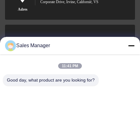
Corporate Drive, Irvine, Californië, VS
Adres
sales@ltcircuit.com
Sales Manager
E-mail
11:41 PM
Good day, what product are you looking for?
001-512-7443871
Telefoon
LT CIRCUIT CO.,LTD.