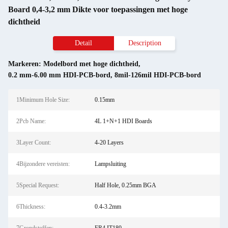
Board 0,4-3,2 mm Dikte voor toepassingen met hoge
dichtheid
Detail
Description
Markeren:
Modelbord met hoge dichtheid
,
0.2 mm-6.00 mm HDI-PCB-bord
,
8mil-126mil HDI-PCB-bord
1Minimum Hole Size:
0.15mm
2Pcb Name:
4L 1+N+1 HDI Boards
3Layer Count:
4-20 Layers
4Bijzondere vereisten:
Lampsluiting
5Special Request:
Half Hole, 0.25mm BGA
6Thickness:
0.4-3.2mm