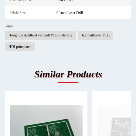
7Grondstoffen:
FR4 IT180
8Hole Size:
0.1mm Laser Drill
Tags:
Hoog - de dichtheid verbindt PCB onderling
hdi multilayer PCB
HDI printplaten
Similar Products