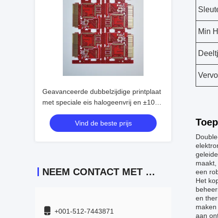
Sleut
Min H
Deelt
Vervo
Geavanceerde dubbelzijdige printplaat
met speciale eis halogeenvrij en ±10%
impedantiecontrole
Toep
Vind de beste prijs
Double
elektro
geleide
maakt,
NEEM CONTACT MET ONS OP
een ro
Het ko
beheer
en the
maken 
+001-512-7443871
aan ont