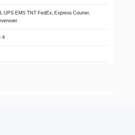
L UPS EMS TNT FedEx, Express Courier,
evervoer
 4