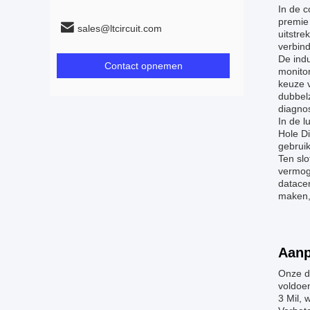
In de 
premie 
sales@ltcircuit.com
uitstre
verbind
De indu
Contact opnemen
monito
keuze 
dubbel
diagno
In de l
Hole D
gebruik
Ten slo
vermoge
datace
maken, 
Aanp
Onze d
voldoe
3 Mil,