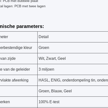
e: PCB met dubbele plaat
al lagen: PCB met twee lagen
nische parameters:
meter
Detail
erbestendige kleur
Groen
 van zijde
Wit, Zwart, Geel
e van de geleider
3 miljoen
vlakte afwerking
HASL, ENIG, onderdompeling tin, onderd
Groen, Blauw, Geel
erken
100% E-test