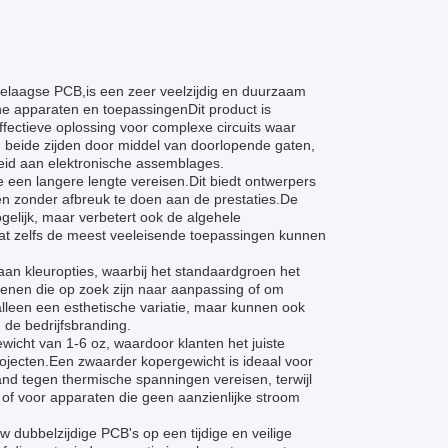
eelaagse PCB,is een zeer veelzijdig en duurzaam
che apparaten en toepassingenDit product is
fectieve oplossing voor complexe circuits waar
 beide zijden door middel van doorlopende gaten,
eid aan elektronische assemblages.
 een langere lengte vereisen.Dit biedt ontwerpers
en zonder afbreuk te doen aan de prestaties.De
gelijk, maar verbetert ook de algehele
 dat zelfs de meest veeleisende toepassingen kunnen
aan kleuropties, waarbij het standaardgroen het
genen die op zoek zijn naar aanpassing of om
alleen een esthetische variatie, maar kunnen ook
 de bedrijfsbranding.
icht van 1-6 oz, waardoor klanten het juiste
rojecten.Een zwaarder kopergewicht is ideaal voor
d tegen thermische spanningen vereisen, terwijl
 of voor apparaten die geen aanzienlijke stroom
 dubbelzijdige PCB's op een tijdige en veilige