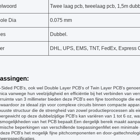
elwoord
Twee laag pcb, tweelaag pcb, 1,5m dubbe
ole Dia
0.075 mm
jes
Dubbel.
er
DHL, UPS, EMS, TNT, FedEx, Express C
assingen:
-Sided PCB's, ook wel Double Layer PCB's of Twin Layer PCB's genoem
nica vanwege hun veelzijdigheid en efficiëntie bij het verbinden van 
rruimte van 3 millimeter bieden deze PCB's een fijne toonhoogte die 
 waardoor ze ideaal zijn voor complexe circuits binnen compacte appa
buuste structuur die de strengheid van zowel productieprocessen als 
pergewicht op deze dubbelzijdige PCB's kan variëren van 1 tot 6 oz, 
smogelijkheden van het PCB bepaalt.Een dergelijk bereik maakt aanpa
rmische beperkingen van verschillende toepassingenMet een minimale 
deze PCB's het mogelijk fijne pitchcomponenten en door-gattechnolog
werpspecificaties.