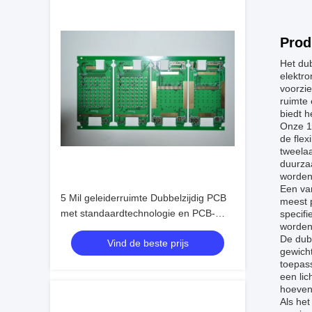
Prod
Het du
elektro
voorzie
ruimte
biedt 
Onze 1,
de flex
tweelaa
duurzaa
worden 
Een van
5 Mil geleiderruimte Dubbelzijdig PCB
meest p
met standaardtechnologie en PCB-
specifi
worden 
ontwerp/PCB-assemblage
De dubb
Vind de beste prijs
gewicht
toepas
een lic
hoeven
Als het