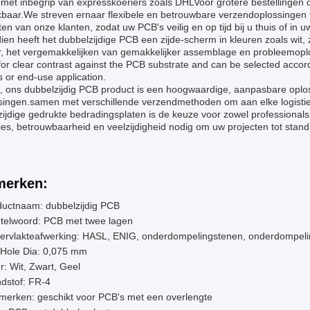
met inbegrip van expresskoeriers zoals DHLVoor grotere bestellingen o
kbaar.We streven ernaar flexibele en betrouwbare verzendoplossingen
en van onze klanten, zodat uw PCB's veilig en op tijd bij u thuis of in u
en heeft het dubbelzijdige PCB een zijde-scherm in kleuren zoals wit,
, het vergemakkelijken van gemakkelijker assemblage en probleemoplossi
for clear contrast against the PCB substrate and can be selected accord
 or end-use application.
, ons dubbelzijdig PCB product is een hoogwaardige, aanpasbare oplos
singen.samen met verschillende verzendmethoden om aan elke logisti
ijdige gedrukte bedradingsplaten is de keuze voor zowel professionals
ies, betrouwbaarheid en veelzijdigheid nodig om uw projecten tot stand
erken:
ductnaam: dubbelzijdig PCB
utelwoord: PCB met twee lagen
ervlakteafwerking: HASL, ENIG, onderdompelingstenen, onderdompelin
 Hole Dia: 0,075 mm
r: Wit, Zwart, Geel
dstof: FR-4
merken: geschikt voor PCB's met een overlengte