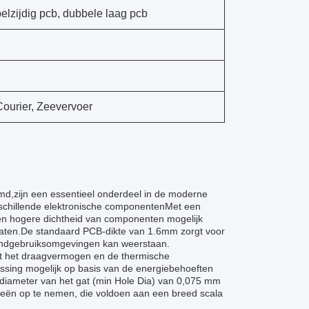
lzijdig pcb, dubbele laag pcb
ourier, Zeevervoer
d,zijn een essentieel onderdeel in de moderne
verschillende elektronische componentenMet een
een hogere dichtheid van componenten mogelijk
raten.De standaard PCB-dikte van 1.6mm zorgt voor
eindgebruiksomgevingen kan weerstaan.
wat het draagvermogen en de thermische
ssing mogelijk op basis van de energiebehoeften
diameter van het gat (min Hole Dia) van 0,075 mm
ieën op te nemen, die voldoen aan een breed scala