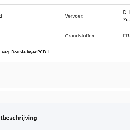
DH
d
Vervoer:
Ze
Grondstoffen:
FR-
,
 laag
Double layer PCB 1
tbeschrijving