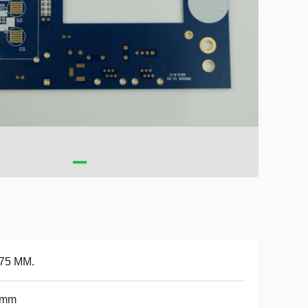
075 MM.
6mm