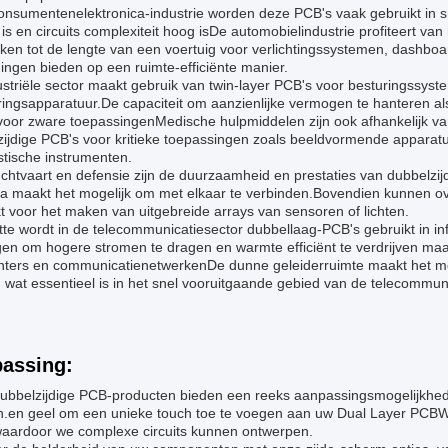
consumentenelektronica-industrie worden deze PCB's vaak gebruikt in s
is en circuits complexiteit hoog isDe automobielindustrie profiteert va
kken tot de lengte van een voertuig voor verlichtingssystemen, dashbo
ingen bieden op een ruimte-efficiënte manier.
striële sector maakt gebruik van twin-layer PCB's voor besturingssysteme
ringsapparatuur.De capaciteit om aanzienlijke vermogen te hanteren a
voor zware toepassingenMedische hulpmiddelen zijn ook afhankelijk v
zijdige PCB's voor kritieke toepassingen zoals beeldvormende appara
stische instrumenten.
uchtvaart en defensie zijn de duurzaamheid en prestaties van dubbelzi
ia maakt het mogelijk om met elkaar te verbinden.Bovendien kunnen ov
t voor het maken van uitgebreide arrays van sensoren of lichten.
tte wordt in de telecommunicatiesector dubbellaag-PCB's gebruikt in inf
n om hogere stromen te dragen en warmte efficiënt te verdrijven maak
nters en communicatienetwerkenDe dunne geleiderruimte maakt het mog
wat essentieel is in het snel vooruitgaande gebied van de telecommuni
assing:
ubbelzijdige PCB-producten bieden een reeks aanpassingsmogelijkhed
n.en geel om een unieke touch toe te voegen aan uw Dual Layer PCBWe
 waardoor we complexe circuits kunnen ontwerpen.