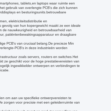
martphones, tablets,en laptops waar ruimte een
n het gebruik van overlengte PCB's die zich kunnen
arddisplays en besturingsunits.betrouwbare
n, elektriciteitsdistributie en
ls gevolg van hun kopergewicht maakt ze een ideale
an de nauwkeurigheid en betrouwbaarheid van
tuur, patiëntenbewakingsapparatuur en draagbare
jdige PCB's van cruciaal belang.De precieze Min
erlengte-PCB's in deze industrieën worden
rastructuur zoals servers, routers en switches.Het
t ze geschikt voor de hoge prestatievereisten van
elijk ingewikkelder ontwerpen en verbindingen te
catie.
en om aan uw specifieke ontwerpvereisten te
 zorgen voor precisie met een geleiderruimte van