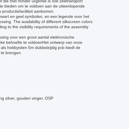
f die met minder urgentie is ook zeetransport
 te bieden om te voldoen aan de uiteenlopende
w productiefaciliteit aankomen.
 zwart en geel.symbolen, en een legende voor het
ng. The availability of different silkscreen colors
ing to the visibility requirements of the assembly
sing voor een groot aantal elektronische
eke behoefte te voldoenHet ontwerp van onze
 als hobbyisten.5m dubbelzijdig pcb biedt de
 te brengen.
g zilver, gouden vinger, OSP