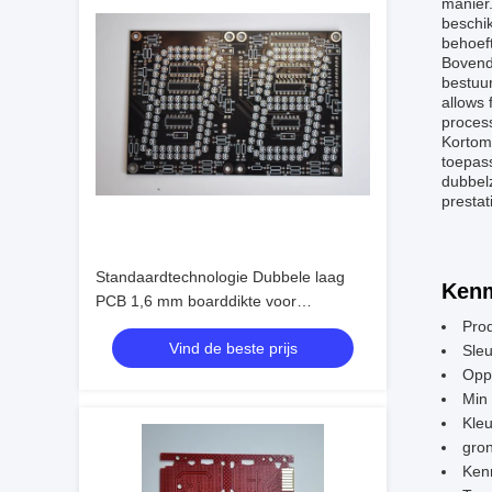
manier.
beschi
behoeft
Bovendi
bestuur
allows 
process
Kortom
toepas
dubbelz
prestat
Standaardtechnologie Dubbele laag
Kenm
PCB 1,6 mm boarddikte voor
superieure prestaties
Pro
Vind de beste prijs
Sle
Opp
Min
Kleu
gron
Ken