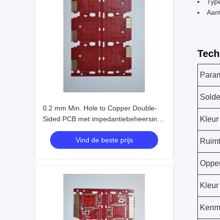
Typ
Aant
Tech
Para
Solde
0.2 mm Min. Hole to Copper Double-
Sided PCB met impedantiebeheersing
Kleur
en OSP oppervlakteafwerking
Vind de beste prijs
Ruimt
Opper
Kleur
Kenm