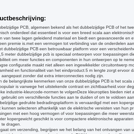
uctbeschrijving:
bbelzijdige PCB, algemeen bekend als het dubbelzijdige PCB of het tw
nisch onderdeel dat essentieel is voor een breed scala aan elektronis
n van twee lagen geleidend materiaal en biedt een geavanceerde en ef
 een premie is.met een vermogen tot verbinding van de onderdelen aan
het dubbelzijdige PCB een betrouwbaar platform voor een verscheidenh
5 meter dubbelzijdige pcb is speciaal ontworpen voor toepassingen die
ibiliteit om meer functies en componenten in hun ontwerpen op te nem
gse configuratie maakt niet alleen een ingewikkelder circuitontwerp mo
mheid en functionaliteit van het eindproduct.5 m lengte zorgt ervoor
aangepast zonder dat extra interconnecties nodig zijn.
 de belangrijkste kenmerken van onze dubbelzijdige PCB is het scala 
opulair is vanwege het uitstekende contrast en zichtbaarheid.voor de
eke industrie-kleurcode-normen te volgenDeze kleuropties bieden niet 
gebruikt om verschillende functies aan te duiden of om te voldoen aan
elzijdige gedrukte bedradingsplatform is vervaardigd met een kopergew
 kunnen selecteren afhankelijk van de elektrische vereisten van hun p
singen met een hoog vermogen of voor toepassingen die meer weerstan
hter kopergewicht geschikt is voor compactere elektronische apparaten
 te dragen.
 gaat om verzending, begrijpen we het belang van het ontvangen van uw