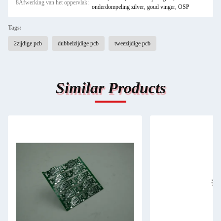
8Afwerking van het oppervlak:
onderdompeling zilver, goud vinger, OSP
Tags:
2zijdige pcb
dubbelzijdige pcb
tweezijdige pcb
Similar Products