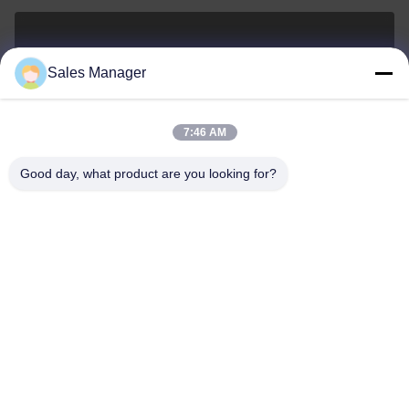
sales@ltcircuit.com
Sales Manager
E-mail
7:46 AM
Good day, what product are you looking for?
001-512-7443871
Telefoon
LT CIRCUIT CO.,LTD.