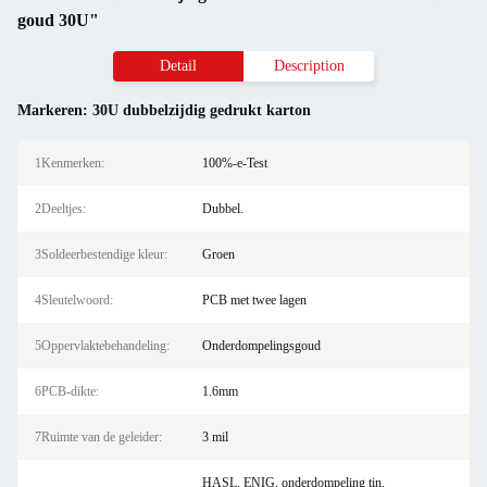
goud 30U"
Detail
Description
Markeren:
30U dubbelzijdig gedrukt karton
1Kenmerken:
100%-e-Test
2Deeltjes:
Dubbel.
3Soldeerbestendige kleur:
Groen
4Sleutelwoord:
PCB met twee lagen
5Oppervlaktebehandeling:
Onderdompelingsgoud
6PCB-dikte:
1.6mm
7Ruimte van de geleider:
3 mil
HASL, ENIG, onderdompeling tin,