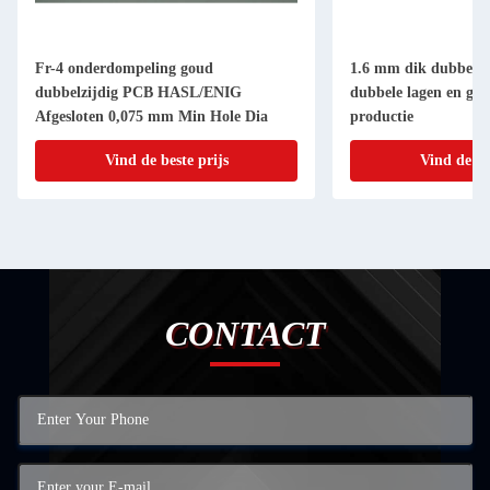
Fr-4 onderdompeling goud
1.6 mm dik dubbelzi
dubbelzijdig PCB HASL/ENIG
dubbele lagen en ge
Afgesloten 0,075 mm Min Hole Dia
productie
Vind de beste prijs
Vind de be
CONTACT