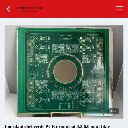
1
/
1
Impedantiebeheerde PCB printplaat 0,2-6,0 mm Dikte