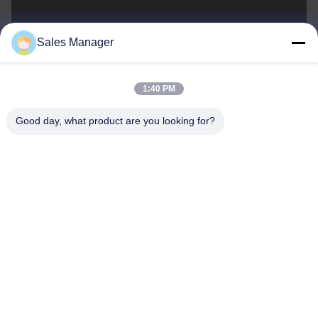
sales@ltcircuit.com
Sales Manager
E-mail
1:40 PM
Good day, what product are you looking for?
001-512-7443871
Telefoon
LT CIRCUIT CO.,LTD.