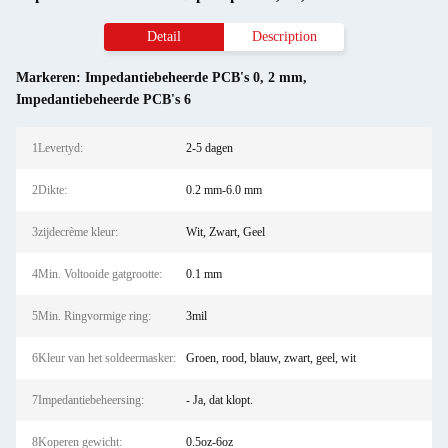
Detail
Description
Markeren:
Impedantiebeheerde PCB's 0
,
2 mm
,
Impedantiebeheerde PCB's 6
1Levertyd:
2-5 dagen
2Dikte:
0.2 mm-6.0 mm
3zijdecrème kleur:
Wit, Zwart, Geel
4Min. Voltooide gatgrootte:
0.1 mm
5Min. Ringvormige ring:
3mil
6Kleur van het soldeermasker:
Groen, rood, blauw, zwart, geel, wit
7Impedantiebeheersing:
- Ja, dat klopt.
8Koperen gewicht:
0.5oz-6oz