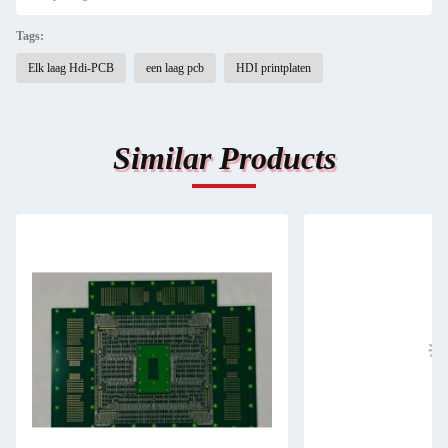
Tags:
Elk laag Hdi-PCB
een laag pcb
HDI printplaten
Similar Products