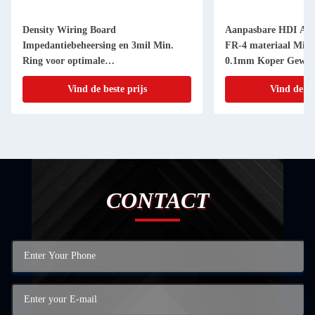
Density Wiring Board
Aanpasbare HDI Alle
Impedantiebeheersing en 3mil Min.
FR-4 materiaal Mini
Ring voor optimale
0.1mm Koper Gewich
signaalintegriteit,Panasonic
Vind de beste prijs
Vind de be
M7,M8,HDI portotype PCB
CONTACT