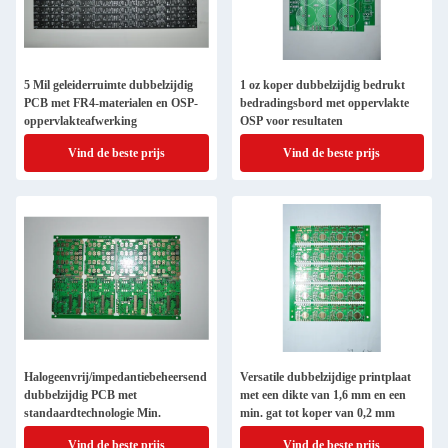
5 Mil geleiderruimte dubbelzijdig
1 oz koper dubbelzijdig bedrukt
PCB met FR4-materialen en OSP-
bedradingsbord met oppervlakte
oppervlakteafwerking
OSP voor resultaten
Vind de beste prijs
Vind de beste prijs
Halogeenvrij/impedantiebeheersend
Versatile dubbelzijdige printplaat
dubbelzijdig PCB met
met een dikte van 1,6 mm en een
standaardtechnologie Min.
min. gat tot koper van 0,2 mm
Vind de beste prijs
Vind de beste prijs