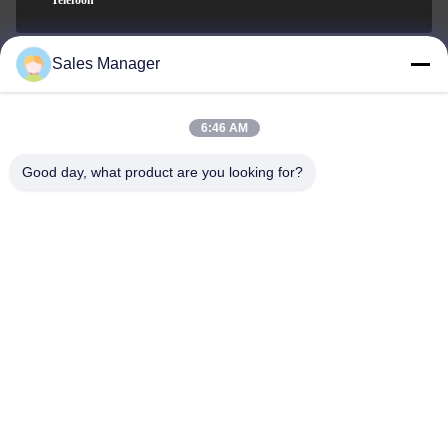
Telefoon
Sales Manager
LT CIRCUIT CO.,LTD.
6:46 AM
Good day, what product are you looking for?
LT CIRCUIT CO.,LTD.