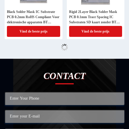
Black Solder Mask IC Substrate
Rigid 2Layer Black Solder Mask
PCB 0.2mm RoHS Compliant Voor
PCB 0.1mm Trace Spacing IC
elektronische apparaten BT
Substraten SD kaart zonder BT
materialen SD-kaart
Materials
Vind de beste prijs
Vind de beste prijs
CONTACT