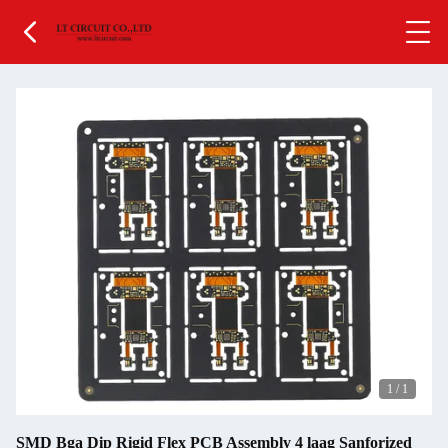
1
/
1
SMD Bga Dip Rigid Flex PCB Assembly 4 laag Sanforized