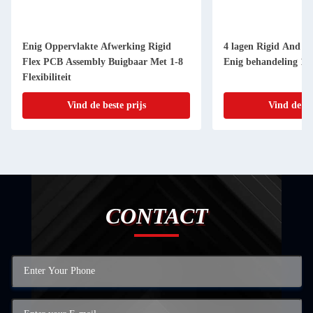
Enig Oppervlakte Afwerking Rigid
4 lagen Rigid And F
Flex PCB Assembly Buigbaar Met 1-8
Enig behandeling 1-
Flexibiliteit
Vind de beste prijs
Vind de be
CONTACT