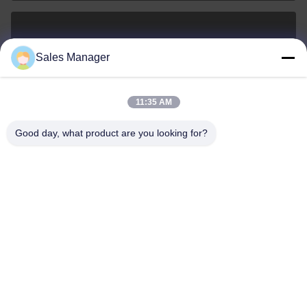
sales@ltcircuit.com
Sales Manager
E-mail
11:35 AM
Good day, what product are you looking for?
001-512-7443871
Telefoon
LT CIRCUIT CO.,LTD.