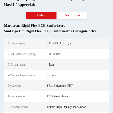
Hasl Lf oppervlak
Detail
Description
Markeren:
Rigid Flex PCB Sanforiseerd
,
Smd Bga Dip Rigid Flex PCB
,
Sanforiseerde flexrigide pcb's
1Componenten:
SMD, BGA, DIP, enz.
2Gat Positie Afwijking:
± 0,05 mm
3Nr van lagen:
4 laag
4Minimaal spoor/ruimte:
0.1 mm
5Materiaal:
FR4, Polyimide, PET
6Productsoort:
PCB-Assemblage
7Gesanforiseerd:
Lokale High Density, Back-boor