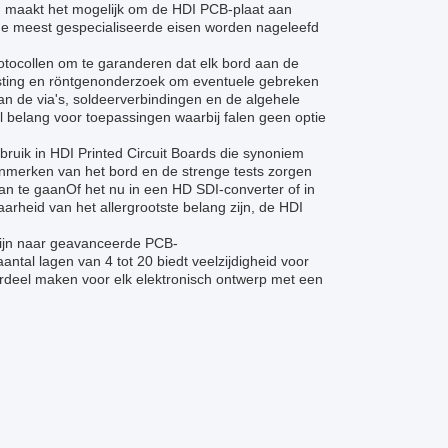
 maakt het mogelijk om de HDI PCB-plaat aan
 de meest gespecialiseerde eisen worden nageleefd
otocollen om te garanderen dat elk bord aan de
sting en röntgenonderzoek om eventuele gebreken
an de via's, soldeerverbindingen en de algehele
al belang voor toepassingen waarbij falen geen optie
uik in HDI Printed Circuit Boards die synoniem
enmerken van het bord en de strenge tests zorgen
an te gaanOf het nu in een HD SDI-converter of in
rheid van het allergrootste belang zijn, de HDI
 zijn naar geavanceerde PCB-
ntal lagen van 4 tot 20 biedt veelzijdigheid voor
deel maken voor elk elektronisch ontwerp met een