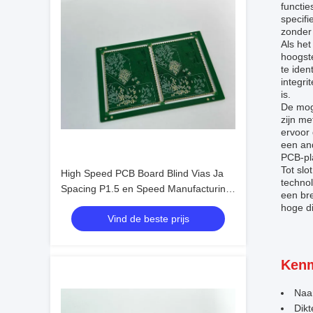
functi
specif
zonder 
Als het
hoogst
te iden
integri
is.
De mog
zijn me
ervoor 
een and
PCB-pla
Tot sl
High Speed PCB Board Blind Vias Ja
technol
Spacing P1.5 en Speed Manufacturing
een br
voor uw productielijn
hoge di
Vind de beste prijs
Kenm
Naa
Dikt