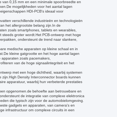
te van 0,15 mm en een minimale spoorbreedte en
maken.De mogelijkheden voor het aantal lagen
 eigenschappen HDI-PCB's ideaal voor
vatten verschillende industrieën en technologieën
n het allergrootste belang zijn.In de
raten zoals smartphones, tablets en wearables,
eit steeds groter wordt.Het PCB-ontwerp met hoge
erpakken, ondersteunt de trend naar slankere,
are medische apparaten op kleine schaal en in
t.De kleine gatgrootte en het hoge aantal lagen
he apparaten zoals pacemakers,
iteren van de hoge signaalintegriteit en het
ontwerp met een hoge dichtheid, waarbij systemen
zijn.High Density Interconnector boards kunnen
aire apparatuur, waarbij hun verbeterde prestaties
erpen opgenomen.de behoefte aan betrouwbare en
ndersteunt de integratie van complexe elektronica
gheden die typisch zijn voor de automobielomgeving.
wste gadgets en apparaten, van camera's en
e infrastructuur om complexe circuits in een