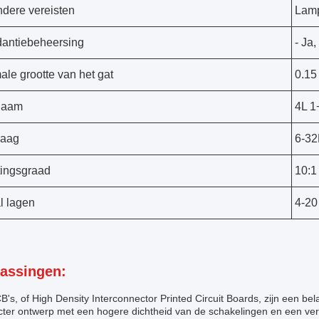
ndere vereisten
Lamp
antiebeheersing
- Ja,
ale grootte van het gat
0.1
naam
4L 1
laag
6-32
ingsgraad
10:1
l lagen
4-20
assingen:
's, of High Density Interconnector Printed Circuit Boards, zijn een be
ter ontwerp met een hogere dichtheid van de schakelingen en een ver