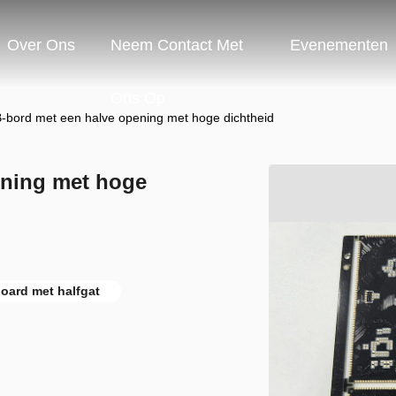
Over Ons
Neem Contact Met
Evenementen
Ons Op
-bord met een halve opening met hoge dichtheid
ening met hoge
board met halfgat