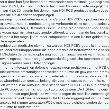
erkt door hun fijne kenmerken, waaronder een minimale gaatengroot
 van 3/3 Mil, die meer functionaliteit in een kleinere ruimte mogelijk 
en van 4 tot 20 lagenIn het domein van HDI-PCB-productie maken deze
ceerde elektronische toepassingen.
assingsmogelijkheden en -scenario's voor HDI-PCB's zijn divers en om
trouwbaarheid, ruimtebesparing en verbeterde elektrische prestaties va
municatiesector, HDI Printed Circuit Boards zijn onmisbaar voor appa
 vraag naar miniaturisatie zonder afbreuk te doen aan de functionalit
eid maakt het mogelijk om meer componenten in een kleiner gebied te v
tere apparaten.
 gebied van medische elektronica worden HDI-PCB's gebruikt in draagb
e laboratoriumapparatuur die hoge precisie en betrouwbaarheid vereis
HDI-platen de perfecte oplossing voor de miniaturisering van medisc
rwerkingsapparatuur en geavanceerde diagnostische apparaten die prof
 signaalverlies van HDI-technologie.
cht- en ruimtevaart- en defensie-toepassingen profiteren van het PCB-
nder extreme omstandigheden werken en ruimte en gewicht een premie 
gevonden in avionics systemen, satellietcommunicatie en diverse milit
ouwbaarheid van cruciaal belang zijn voor het succes van de missie.
ien worden in de auto-industrie steeds vaker HDI-PCB's in hun ontw
te PCB-oplossingen is nog nooit zo groot geweestDe HDI-technologie o
's en behoudt tegelijkertijd de weerstand tegen de moeilijke omstandi
consumentenelektronica vormen HDI-PCB's de ruggengraat van de nieu
nsoles tot slimme apparaten.PCB's met hoge dichtheid bieden de nodig
te ruimte te ondersteunen.