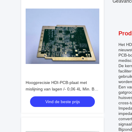
Geavance
Prod
Het HDI
nieuws
PCB-bor
medisc
De kern
facilit
gebruik
worden
Hoogprecisie HDI-PCB-plaat met
Een va
mislijning van lagen /- 0,06 4L Min. Bga
gatgro
Pitch 0,3mm
huisves
Vind de beste prijs
cross-t
Impeda
impedan
conver
signaal
Bijzon