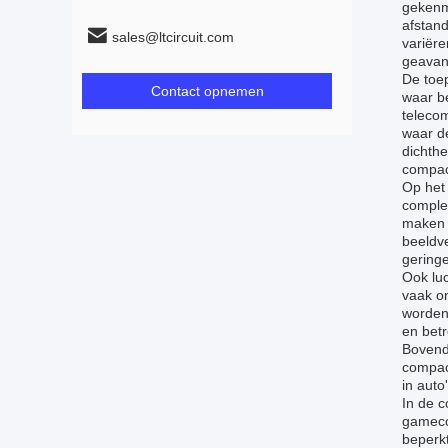
gekenm
afstand
sales@ltcircuit.com
variër
geavan
De toep
Contact opnemen
waar be
telecom
waar de
dichth
compac
Op het
complex
maken 
beeldve
geringe
Ook lu
vaak o
worden 
en betr
Bovend
compac
in auto
In de 
gameco
beperk