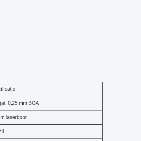
ificatie
gat, 0,25 mm BGA
m laserboor
il