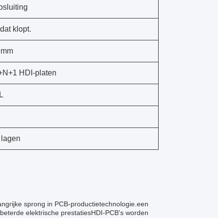
sluiting
 dat klopt.
5 mm
+N+1 HDI-platen
L
 lagen
langrijke sprong in PCB-productietechnologie.een
beterde elektrische prestatiesHDI-PCB's worden