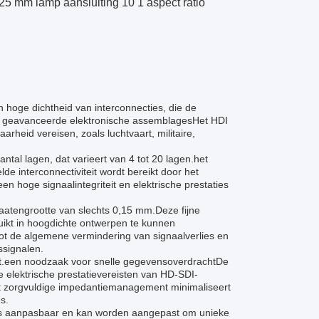
5 mm lamp aansluiting 10 1 aspect ratio
 hoge dichtheid van interconnecties, die de
or geavanceerde elektronische assemblagesHet HDI
rheid vereisen, zoals luchtvaart, militaire,
al lagen, dat varieert van 4 tot 20 lagen.het
de interconnectiviteit wordt bereikt door het
 hoge signaalintegriteit en elektrische prestaties
aatengrootte van slechts 0,15 mm.Deze fijne
uikt in hoogdichte ontwerpen te kunnen
 tot de algemene vermindering van signaalverlies en
ssignalen.
t.een noodzaak voor snelle gegevensoverdrachtDe
e elektrische prestatievereisten van HD-SDI-
it zorgvuldige impedantiemanagement minimaliseert
s.
t is aanpasbaar en kan worden aangepast om unieke