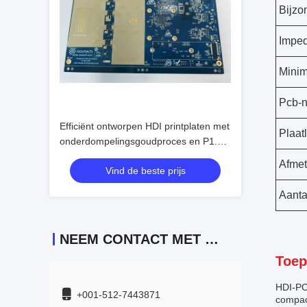
Bijzo
Imped
Minim
Pcb-
Efficiënt ontworpen HDI printplaten met
Plaat
onderdompelingsgoudproces en P1.5-
spatiëring
Afmet
Vind de beste prijs
Aanta
NEEM CONTACT MET ONS OP
Toep
HDI-PCB
+001-512-7443871
compac