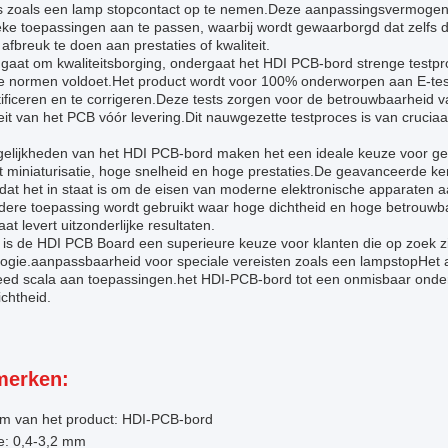
es zoals een lamp stopcontact op te nemen.Deze aanpassingsvermogen
ieke toepassingen aan te passen, waarbij wordt gewaarborgd dat zelfs
afbreuk te doen aan prestaties of kwaliteit.
 gaat om kwaliteitsborging, ondergaat het HDI PCB-bord strenge testpr
e normen voldoet.Het product wordt voor 100% onderworpen aan E-te
tificeren en te corrigeren.Deze tests zorgen voor de betrouwbaarheid v
teit van het PCB vóór levering.Dit nauwgezette testproces is van crucia
elijkheden van het HDI PCB-bord maken het een ideale keuze voor gebr
t miniaturisatie, hoge snelheid en hoge prestaties.De geavanceerde k
dat het in staat is om de eisen van moderne elektronische apparaten a
ere toepassing wordt gebruikt waar hoge dichtheid en hoge betrouwbaa
at levert uitzonderlijke resultaten.
ot is de HDI PCB Board een superieure keuze voor klanten die op zoek
ogie.aanpassbaarheid voor speciale vereisten zoals een lampstopHet aa
eed scala aan toepassingen.het HDI-PCB-bord tot een onmisbaar onder
chtheid.
erken:
m van het product: HDI-PCB-bord
e: 0,4-3,2 mm