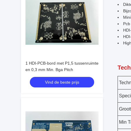
Dikt
Bijz
Min
Pcb
HDI
HDI
Hig
1 HDI-PCB-bord met P1,5 tussenruimte
Tech
en 0,3 mm Min. Bga Pitch
Vind de beste prijs
Techn
Speci
Groot
Min T