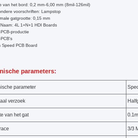
e van het bord: 0,2 mm-6,00 mm (8mil-126mil)
ondere voorschriften: Lampstop
imale gatgrootte: 0,15 mm
 Naam: 4L 1+N+1 HDI Boards
-PCB-productie
-PCB's
h Speed PCB Board
nische parameters:
ische parameter
Spec
aal verzoek
Half
te van het gat
0.1m
race
3/3 M