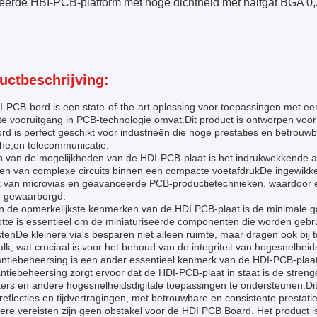
erde HBI-PCB-platform met hoge dichtheid met halfgat BGA 0,2
uctbeschrijving:
-PCB-bord is een state-of-the-art oplossing voor toepassingen met een
te vooruitgang in PCB-technologie omvat.Dit product is ontworpen vo
d is perfect geschikt voor industrieën die hoge prestaties en betrouwbaa
he,en telecommunicatie.
 van de mogelijkheden van de HDI-PCB-plaat is het indrukwekkende aant
eren van complexe circuits binnen een compacte voetafdrukDe ingewikkel
 van microvias en geavanceerde PCB-productietechnieken, waardoor een
 gewaarborgd.
n de opmerkelijkste kenmerken van de HDI PCB-plaat is de minimale g
otte is essentieel om de miniaturiseerde componenten die worden gebr
tenDe kleinere via's besparen niet alleen ruimte, maar dragen ook bij
alk, wat cruciaal is voor het behoud van de integriteit van hogesnelheid
ntiebeheersing is een ander essentieel kenmerk van de HDI-PCB-plaa
tiebeheersing zorgt ervoor dat de HDI-PCB-plaat in staat is de streng
ters en andere hogesnelheidsdigitale toepassingen te ondersteunen.D
reflecties en tijdvertragingen, met betrouwbare en consistente prestatie
dere vereisten zijn geen obstakel voor de HDI PCB Board. Het produc