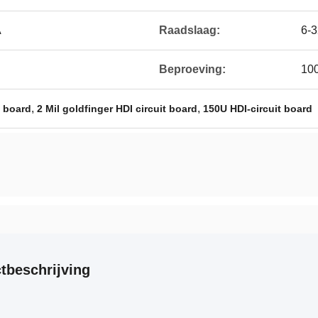
A
Raadslaag:
6-
Beproeving:
100
,
,
t board
2 Mil goldfinger HDI circuit board
150U HDI-circuit board
tbeschrijving