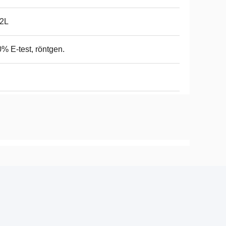
32L
% E-test, röntgen.