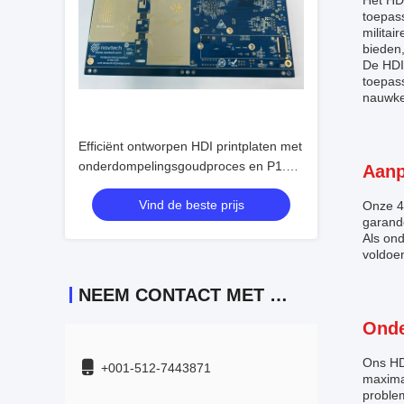
Het HDI
toepas
milita
bieden
De HDI-
toepass
nauwke
Efficiënt ontworpen HDI printplaten met
onderdompelingsgoudproces en P1.5-
Aanp
spatiëring
Vind de beste prijs
Onze 4
garand
Als on
voldoe
NEEM CONTACT MET ONS OP
Onde
Ons HD
+001-512-7443871
maxima
proble