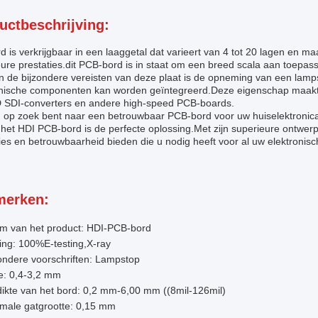
uctbeschrijving:
d is verkrijgbaar in een laaggetal dat varieert van 4 tot 20 lagen en 
ure prestaties.dit PCB-bord is in staat om een breed scala aan toepas
n de bijzondere vereisten van deze plaat is de opneming van een lamp
onische componenten kan worden geïntegreerd.Deze eigenschap maakt 
 SDI-converters en andere high-speed PCB-boards.
u op zoek bent naar een betrouwbaar PCB-bord voor uw huiselektronic
, het HDI PCB-bord is de perfecte oplossing.Met zijn superieure ontwer
ies en betrouwbaarheid bieden die u nodig heeft voor al uw elektronis
erken:
m van het product: HDI-PCB-bord
ing: 100%E-testing,X-ray
ondere voorschriften: Lampstop
e: 0,4-3,2 mm
ikte van het bord: 0,2 mm-6,00 mm ((8mil-126mil)
imale gatgrootte: 0,15 mm