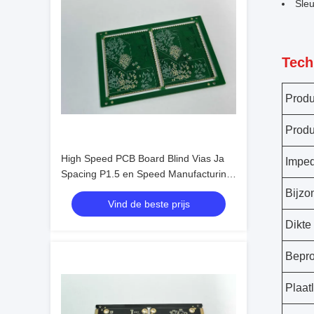
Sle
Tech
Prod
Prod
High Speed PCB Board Blind Vias Ja
Imped
Spacing P1.5 en Speed Manufacturing
voor uw productielijn
Bijzo
Vind de beste prijs
Dikte
Bepro
Plaat