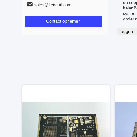
en soep
sales@ltcircuit.com
halenBo
systee
onders
Contact opnemen
Taggen