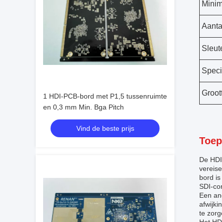
Minim
Aanta
Sleut
Speci
Groot
1 HDI-PCB-bord met P1,5 tussenruimte
en 0,3 mm Min. Bga Pitch
Vind de beste prijs
Toep
De HDI
vereis
bord is
SDI-con
Een an
afwijki
te zorg