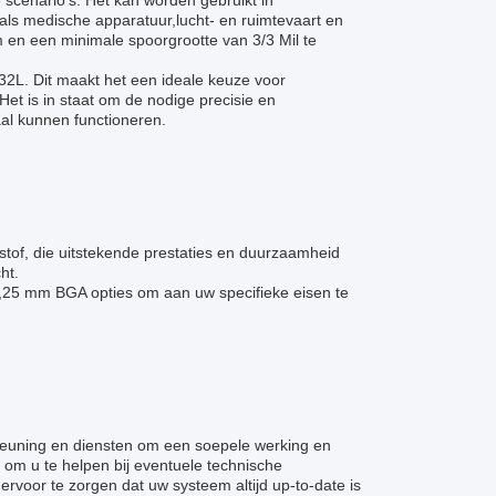
scenario's. Het kan worden gebruikt in
als medische apparatuur,lucht- en ruimtevaart en
en een minimale spoorgrootte van 3/3 Mil te
-32L. Dit maakt het een ideale keuze voor
Het is in staat om de nodige precisie en
al kunnen functioneren.
of, die uitstekende prestaties en duurzaamheid
ht.
0,25 mm BGA opties om aan uw specifieke eisen te
teuning en diensten om een soepele werking en
om u te helpen bij eventuele technische
voor te zorgen dat uw systeem altijd up-to-date is