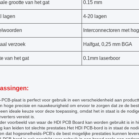
ale grootte van het gat
0.15 mm
l lagen
4-20 lagen
elwoorden
Interconnectoren met hog
aal verzoek
Halfgat, 0,25 mm BGA
te van het gat
0.1mm laserboor
assingen:
-PCB-plaat is perfect voor gebruik in een verscheidenheid aan produ
en hoge precisie en nauwkeurigheid om ervoor te zorgen dat ze de bes
 een ideale keuze voor deze toepassing, omdat het in staat is de nodi
verters vereist is.
der voorbeeld van waar de HDI PCB Board kan worden gebruikt is in h
ng kan leiden tot slechte prestaties.Het HDI PCB-bord is in staat de n
en dat hogesnelheids-PCB's de best mogelijke prestaties kunnen lever