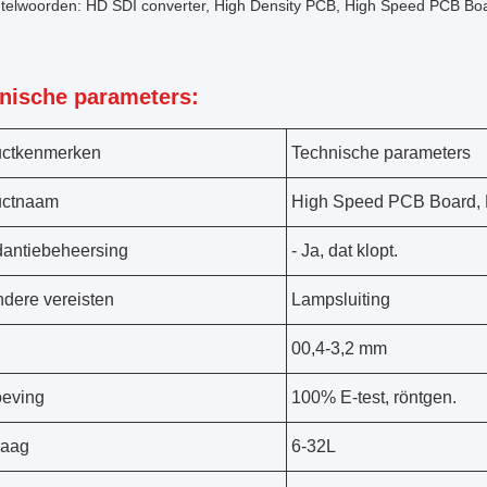
utelwoorden: HD SDI converter, High Density PCB, High Speed PCB Bo
nische parameters:
uctkenmerken
Technische parameters
uctnaam
High Speed PCB Board
antiebeheersing
- Ja, dat klopt.
ndere vereisten
Lampsluiting
00,4-3,2 mm
eving
100% E-test, röntgen.
laag
6-32L