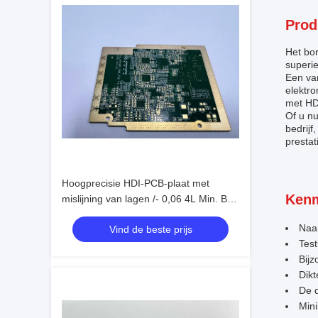
Prod
Het bor
superie
Een va
elektr
met HD
Of u n
bedrijf
prestat
Hoogprecisie HDI-PCB-plaat met
Kenm
mislijning van lagen /- 0,06 4L Min. Bga
Pitch 0,3mm
Naa
Vind de beste prijs
Test
Bijz
Dikt
De d
Min