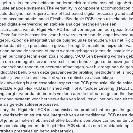
 gebruikt in een veelheid van moderne elektronische assemblagesHet on
buuste analoge systemen.The versatility in component accommodation 
ricate designs that require a mix of fast-paced digital processing and 
ent accommodatie maakt Flexible-Bendable PCB's een uitstekende ke
ced digitale verwerking en stabiele analoge metingen vereisen..
tisch aspect van de Rigid Flex PCB is het vermogen om een gecontrole
eze functie is essentieel voor het verzekeren van de lange levensduu
 gebruikDoor de integriteit van de buigradius te behouden, kan het Rig
onder dat dit zijn prestaties in gevaar brengt.Dit maakt het bijzonder 
 aan bepaalde vormen of moet worden gebogen tijdens de installatie of
ng en punching technieken zoals routing, V-CUT,en beveling worden gebr
n om de integratie ervan in verschillende behuizingen of behuizingen
voor schone randen en accurate afmetingen, wat bijdraagt aan de gema
oduct.Met behulp van deze geavanceerde profiling methodenHet is moge
tisch zijn voor de functionaliteit van de definitieve assemblage.
ak afwerking is een essentieel aspect van PCB productie, die de sold
edt.De Rigid Flex PCB is finished with Hot Air Solder Leveling (HASL) 
ng zorgt ervoor dat de boards voldoen aan de milieu- en gezondheidsno
r goed systeem voor het verwerken van lood, terwijl het ook een uits
je als geleide soldeerprocessen..
ary, the Rigid Flex PCB is a sophisticated product that bridges the gap 
e veerkracht en structurele integriteit van een traditioneel PCB naast 
.Of je nu te maken hebt met strakke bochten, complexe componentencon
ngsomstandigheden, de Rigid Flex PCB staat als een formidabele optie
troffen prestaties en betrouwbaarheid).