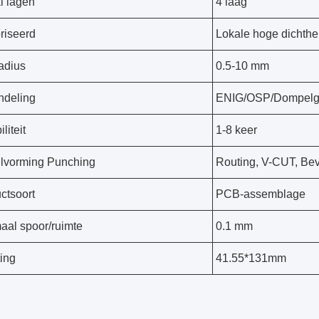
l lagen
4 laag
riseerd
Lokale hoge dichthe
adius
0.5-10 mm
ndeling
ENIG/OSP/Dompelgo
iliteit
1-8 keer
elvorming Punching
Routing, V-CUT, Bev
ctsoort
PCB-assemblage
aal spoor/ruimte
0.1 mm
ing
41.55*131mm