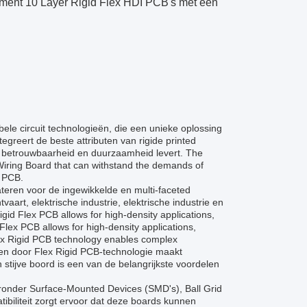
ment 10 Layer Rigid Flex HDI PCB's met een
bele circuit technologieën, die een unieke oplossing
greert de beste attributen van rigide printed
ijke betrouwbaarheid en duurzaamheid levert. The
Wiring Board that can withstand the demands of
l PCB.
ateren voor de ingewikkelde en multi-faceted
art, elektrische industrie, elektrische industrie en
igid Flex PCB allows for high-density applications,
 Flex PCB allows for high-density applications,
lex Rigid PCB technology enables complex
en door Flex Rigid PCB-technologie maakt
stijve boord is een van de belangrijkste voordelen
onder Surface-Mounted Devices (SMD's), Ball Grid
biliteit zorgt ervoor dat deze boards kunnen