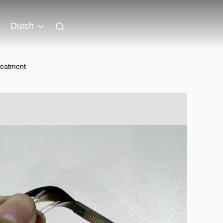
Dutch
reatment