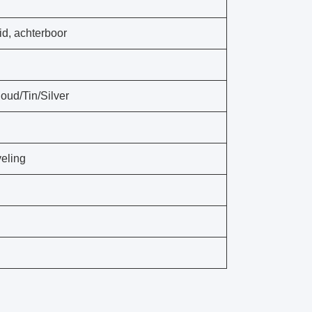
id, achterboor
ud/Tin/Silver
eling