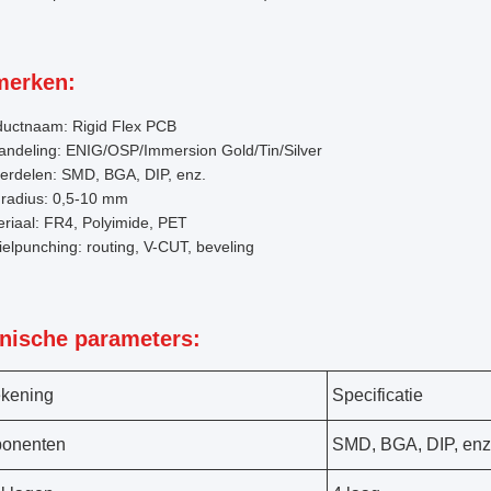
erken:
ductnaam: Rigid Flex PCB
andeling: ENIG/OSP/Immersion Gold/Tin/Silver
erdelen: SMD, BGA, DIP, enz.
gradius: 0,5-10 mm
riaal: FR4, Polyimide, PET
ielpunching: routing, V-CUT, beveling
nische parameters:
kening
Specificatie
onenten
SMD, BGA, DIP, enz