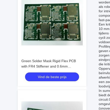
worden
als ro
for int
compon
fast-pa
Een kri
10 mm.D
tijdens
cycli z
voldoen
Profili
geven e
zorgen 
eindpr
Green Solder Mask Rigid Flex PCB
die kri
with FR4 Stiffener and 0.6mm
Oppervl
Thickness Advanced Technology
beïnvlo
Vind de beste prijs
afwerki
een zee
loodvri
In summ
biedt d
circuit
omgevi
(onover