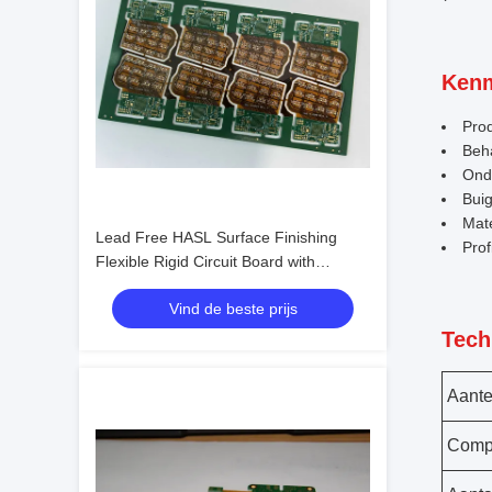
Kenm
Pro
Beh
Ond
Bui
Mate
Lead Free HASL Surface Finishing
Prof
Flexible Rigid Circuit Board with
Durable Carton Box Outer for Versatile
Vind de beste prijs
Applications
Tech
Aante
Comp