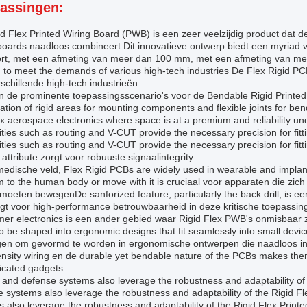
assingen:
d Flex Printed Wiring Board (PWB) is een zeer veelzijdig product dat d
 boards naadloos combineert.Dit innovatieve ontwerp biedt een myriad
oort, met een afmeting van meer dan 100 mm, met een afmeting van m
d to meet the demands of various high-tech industries De Flex Rigid P
schillende high-tech industrieën.
 de prominente toepassingsscenario's voor de Bendable Rigid Printed 
tion of rigid areas for mounting components and flexible joints for be
 aerospace electronics where space is at a premium and reliability und
ities such as routing and V-CUT provide the necessary precision for fitt
ities such as routing and V-CUT provide the necessary precision for fitt
 attribute zorgt voor robuuste signaalintegrity.
medische veld, Flex Rigid PCBs are widely used in wearable and implanta
 to the human body or move with it is cruciaal voor apparaten die zic
oeten bewegenDe sanforized feature, particularly the back drill, is ee
orgt voor high-performance betrouwbaarheid in deze kritische toepassin
er electronics is een ander gebied waar Rigid Flex PWB's onmisbaar 
 to be shaped into ergonomic designs that fit seamlessly into small d
en om gevormd te worden in ergonomische ontwerpen die naadloos in 
nsity wiring en de durable yet bendable nature of the PCBs makes them
icated gadgets.
y and defense systems also leverage the robustness and adaptability of 
 systems also leverage the robustness and adaptability of the Rigid Fl
 also leverage the robustness and adaptability of the Rigid Flex Print