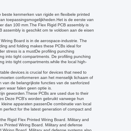
e beste kenmerken van rigide en flexibele printed
 van toepassingsmogelijkheden.Het is de eerste van
eer dan 100 mm.The Flex Rigid PCB assembly is
CB assembly is geschikt om te voldoen aan de eisen
Wiring Board is in de aerospace-industrie. The
nding and folding makes these PCBs ideal for
er stress is a mustDe profiling punching
ing into tight compartments. De profiling punching
ing into tight compartments.while the local high-
ble devices.is crucial for devices that need to
h moeten conformeren aan het menselijk lichaam of
n van de belangrijkste functies van de sanforized
gen waar falen geen optie is.
zijn geworden.These PCBs are used due to their
evices Deze PCB's worden gebruikt vanwege hun
kleine apparaten passenDe combinatie van local
 perfect for the latest generation of compact and
the Rigid Flex Printed Wiring Board. Military and
ex Printed Wiring Board. Military and defense
ed Wiring Board. Military and defense systems also