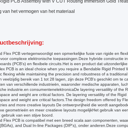
 Rigid PCB Assembly with V CUT Routing Immersion Gold Treat
g van het vermogen van het materiaal
uctbeschrijving:
d Flex PCB vertegenwoordigt een opmerkelijke fusie van rigide en flexi
voor complexe elektronische toepassingen.Deze hybride constructie inte
 boards (PCB's) en flexibele circuits.Het is een product dat uitzonderl
lex PCB is an ideal choice when you require a Bendable Rigid Printed 
 flexing while maintaining the precision and robustness of a traditiona
 veelzijdig bereik van 1 tot 28 lagen, zijn deze PCB's geschikt om te c
en van verschillende industrieën, waaronder medische apparaten, luchtva
sche industrie.en consumentenelektronicaDe layering versatility of the R
pace and weight are critical factors. De layering versatility of the Rigid
pace and weight are critical factors.The design freedom offered by F
ries and more creative layouts De ontwerpvrijheid die wordt aangebod
e geometrieën en meer creatieve layouts mogelijkHet gebruik van een 
 gebruik van een stijve boord.
id Flex PCB is compatibel met een breed scala aan componenten, waar
(BGAs), and Dual In-line Packages (DIP's), onder anderen.Deze compati