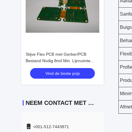
Aanta
Sanfo
Buigr
Beha
Flexib
Stijve Flex PCB met Gerber/PCB
Bestand Nodig 8mil Min. Lijnruimte
Profi
0,075mm Min. Lijnbreedte/Afstand
Vind de beste prijs
Buitenste Kartonnen Doos
Produ
Minim
NEEM CONTACT MET ONS OP
Afmet
+001-512-7443871