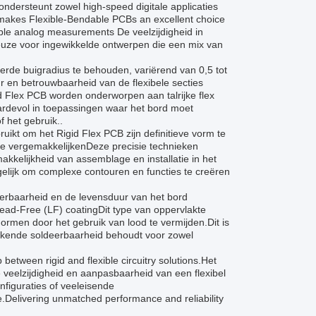
dersteunt zowel high-speed digitale applicaties
makes Flexible-Bendable PCBs an excellent choice
stable analog measurements De veelzijdigheid in
uze voor ingewikkelde ontwerpen die een mix van
erde buigradius te behouden, variërend van 0,5 tot
r en betrouwbaarheid van de flexibele secties
id Flex PCB worden onderworpen aan talrijke flex
waardevol in toepassingen waar het bord moet
 het gebruik..
uikt om het Rigid Flex PCB zijn definitieve vorm te
 te vergemakkelijkenDeze precisie technieken
kkelijkheid van assemblage en installatie in het
lijk om complexe contouren en functies te creëren
eerbaarheid en de levensduur van het bord
Lead-Free (LF) coatingDit type van oppervlakte
rmen door het gebruik van lood te vermijden.Dit is
tekende soldeerbaarheid behoudt voor zowel
between rigid and flexible circuitry solutions.Het
de veelzijdigheid en aanpasbaarheid van een flexibel
figuraties of veeleisende
.Delivering unmatched performance and reliability