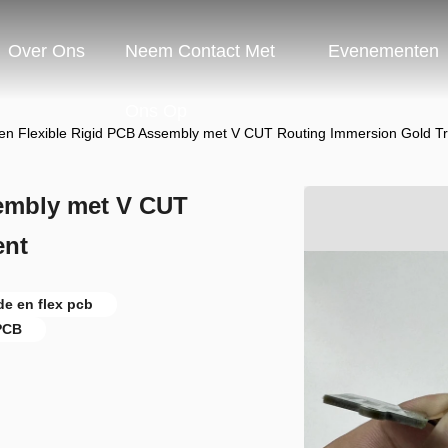
Over Ons
Neem Contact Met
Evenementen
Ons Op
gen Flexible Rigid PCB Assembly met V CUT Routing Immersion Gold T
sembly met V CUT
ent
de en flex pcb
PCB