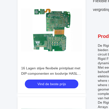
Flexible
vergrotin
Prod
De Rigi
bieden 
circuit
Rigid F
dynamic
Met een
16 Lagen stijve flexibele printplaat met
behoeft
DIP-componenten en loodvrije HASL-
elektri
oppervlakteafwerking
where s
Vind de beste prijs
where s
geomet
complex
van het
De Rig
Arrays 