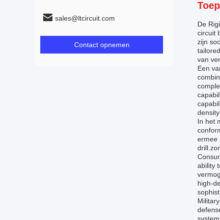
Toep
sales@ltcircuit.com
De Rigi
circuit
zijn s
Contact opnemen
tailore
van ver
Een van
combina
complex
capabil
capabil
density
In het 
conform
ermee m
drill.z
Consum
ability
vermog
high-de
sophist
Militar
defense
systems